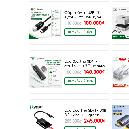
Cáp máy in USB 2.0
Type-C to USB Type-B
Giá
Giá
100.000
₫
dài…
110.000
₫
gốc
hiện
là:
tại
THÊM VÀO GIỎ HÀNG
110.000₫.
là:
100.000₫.
Đầu đọc thẻ SD/TF
chuẩn USB 3.0 Ugreen
Giá
Giá
140.000
₫
60722 CM264,…
160.000
₫
gốc
hiện
là:
tại
THÊM VÀO GIỎ HÀNG
160.000₫.
là:
140.000₫.
Đầu Đọc Thẻ SD/TF USB
3.0 Type-C Ugreen
Giá
Giá
245.000
₫
35622 CM265…
265.000
₫
gốc
hiện