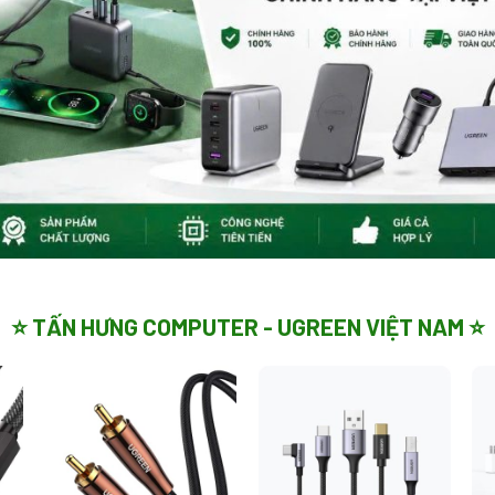
⭐ TẤN HƯNG COMPUTER - UGREEN VIỆT NAM ⭐