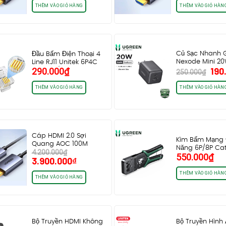
là:
tại
là:
t
THÊM VÀO GIỎ HÀNG
THÊM VÀO GIỎ HÀN
3.600.000₫.
là:
2.700.000₫.
l
3.400.000₫.
2
Củ Sạc Nhanh 
Đầu Bấm Điện Thoại 4
Nexode Mini 20
Line RJ11 Unitek 6P4C
Giá
190
290.000
₫
Ugreen 55533…
OT26TP (hộp…
250.000
₫
gốc
là:
THÊM VÀO GIỎ HÀNG
THÊM VÀO GIỎ HÀN
250
Cáp HDMI 2.0 Sợi
Kìm Bấm Mạng
Quang AOC 100M
Năng 6P/8P Ca
4.200.000
₫
Ugreen 45512 HD178…
550.000
₫
Cat7 Cat8…
Giá
Giá
3.900.000
₫
gốc
hiện
THÊM VÀO GIỎ HÀN
là:
tại
THÊM VÀO GIỎ HÀNG
4.200.000₫.
là:
3.900.000₫.
Bộ Truyền HDMI Không
Bộ Truyền Hình