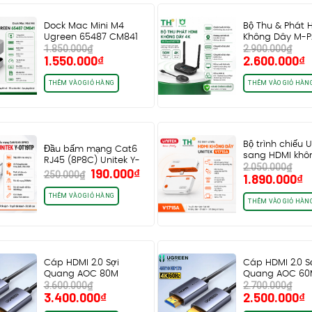
Dock Mac Mini M4
Bộ Thu & Phát 
Ugreen 65487 CM841
Không Dây M-
1.850.000
₫
2.900.000
₫
tích hợp khe…
MD119, Tần…
Giá
Giá
Giá
G
1.550.000
₫
2.600.000
₫
gốc
hiện
gốc
h
là:
tại
là:
t
THÊM VÀO GIỎ HÀNG
THÊM VÀO GIỎ HÀN
1.850.000₫.
là:
2.900.000₫.
l
1.550.000₫.
2
Bộ trình chiếu 
Đầu bấm mạng Cat6
sang HDMI khô
RJ45 (8P8C) Unitek Y-
2.050.000
₫
UNITEK V1715A…
Giá
Giá
190.000
₫
OT19TP
250.000
₫
Giá
G
1.890.000
₫
gốc
hiện
gốc
h
là:
tại
THÊM VÀO GIỎ HÀNG
là:
t
THÊM VÀO GIỎ HÀN
250.000₫.
là:
2.050.000₫.
là
190.000₫.
1
Cáp HDMI 2.0 Sợi
Cáp HDMI 2.0 S
Quang AOC 80M
Quang AOC 6
3.600.000
₫
2.700.000
₫
Ugreen 45511 HD178…
Ugreen 45510 
Giá
Giá
Giá
G
3.400.000
₫
2.500.000
₫
gốc
hiện
gốc
h