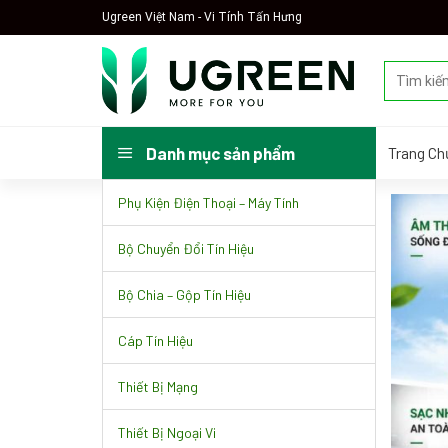
Skip
Ugreen Việt Nam - Vi Tính Tấn Hưng
to
content
Tìm
kiếm:
Trang Ch
Danh mục sản phẩm
Phụ Kiện Điện Thoại – Máy Tính
Bộ Chuyển Đổi Tín Hiệu
Bộ Chia – Gộp Tín Hiệu
Cáp Tín Hiệu
Thiết Bị Mạng
Thiết Bị Ngoại Vi