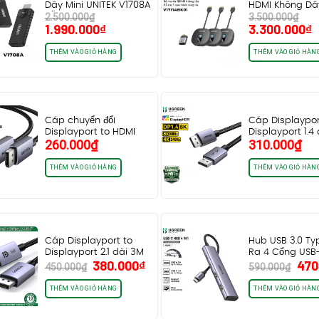
Dây Mini UNITEK V1708A
HDMI Không Dây
2.500.000
₫
3.500.000
₫
hỗ trợ…
HD 1080P…
Giá
Giá
Giá
G
1.990.000
₫
3.300.000
₫
gốc
hiện
gốc
h
là:
tại
là:
t
THÊM VÀO GIỎ HÀNG
THÊM VÀO GIỎ HÀN
2.500.000₫.
là:
3.500.000₫.
l
1.990.000₫.
3
Cáp chuyển đổi
Cáp Displaypor
Displayport to HDMI
Displayport 1.4
260.000
₫
310.000
₫
dài 1M5 Ugreen 35841…
8K@120Hz 4K@
HDR…
THÊM VÀO GIỎ HÀNG
THÊM VÀO GIỎ HÀN
Cáp Displayport to
Hub USB 3.0 T
Displayport 2.1 dài 3M
Ra 4 Cổng USB
Giá
Giá
Giá
380.000
₫
470
16K@60Hz 8K@120Hz
USB-C…
450.000
₫
590.000
₫
gốc
hiện
gốc
4K@240Hz…
là:
tại
là:
THÊM VÀO GIỎ HÀNG
THÊM VÀO GIỎ HÀN
450.000₫.
là:
590
380.000₫.