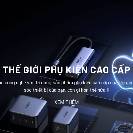
THẾ GIỚI PHỤ KIỆN CAO CẤP
ng công nghệ với đa dạng sản phẩm phụ kiện cao cấp của Ugreen
sóc thiết bị của bạn, còn gì hơn thế nữa !!
XEM THÊM