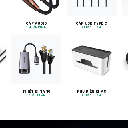
CÁP AUDIO
CÁP USB TYPE C
134 SẢN PHẨM
61 SẢN PHẨM
THIẾT BỊ MẠNG
PHỤ KIỆN KHÁC
52 SẢN PHẨM
30 SẢN PHẨM