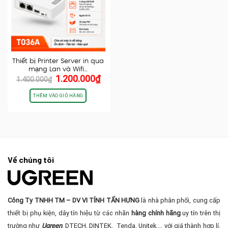
Thiết bị Printer Server in qua
mạng Lan và Wifi…
Giá
Giá
1.200.000
₫
1.400.000
₫
gốc
hiện
là:
tại
THÊM VÀO GIỎ HÀNG
1.400.000₫.
là:
1.200.000₫.
Về chúng tôi
Công Ty TNHH TM – DV VI TÍNH TẤN HƯNG
là nhà phân phối, cung cấp
thiết bị phụ kiện, dây tín hiệu từ các nhãn
hàng chính hãng
uy tín trên thị
trường như
Ugreen
, DTECH, DINTEK, Tenda, Unitek,… với giá thành hợp lí,