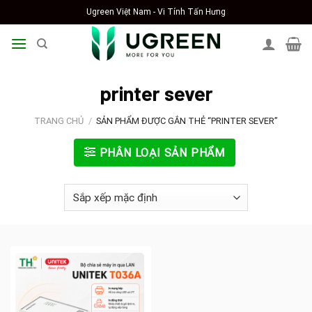
Skip
Ugreen Việt Nam - Vi Tính Tấn Hưng
to
content
printer sever
TRANG CHỦ
/
SẢN PHẨM ĐƯỢC GẮN THẺ “PRINTER SEVER”
PHÂN LOẠI SẢN PHẨM