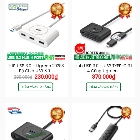
HUB USB 3.0 – Ugreen 20283
Hub USB 3.0 + USB TYPE-C 3.1
Bộ Chia USB 3.0…
4 Cổng Ugreen…
Giá
Giá
230.000
₫
370.000
₫
290.000
₫
gốc
hiện
là:
tại
THÊM VÀO GIỎ HÀNG
THÊM VÀO GIỎ HÀNG
290.000₫.
là:
230.000₫.