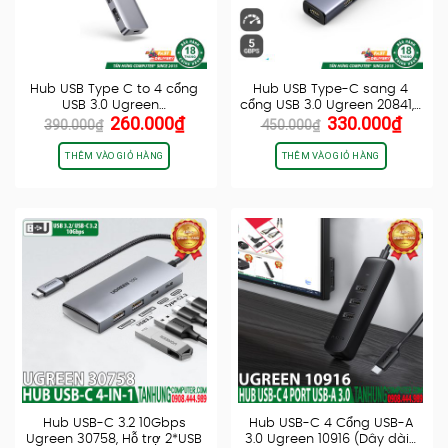
Hub USB Type C to 4 cổng
Hub USB Type-C sang 4
USB 3.0 Ugreen…
cổng USB 3.0 Ugreen 20841,…
Giá
Giá
Giá
Giá
260.000
₫
330.000
₫
390.000
₫
450.000
₫
gốc
hiện
gốc
hiện
là:
tại
là:
tại
THÊM VÀO GIỎ HÀNG
THÊM VÀO GIỎ HÀNG
390.000₫.
là:
450.000₫.
là:
260.000₫.
330.0
Hub USB-C 3.2 10Gbps
Hub USB-C 4 Cổng USB-A
Ugreen 30758, Hỗ trợ 2*USB
3.0 Ugreen 10916 (Dây dài…