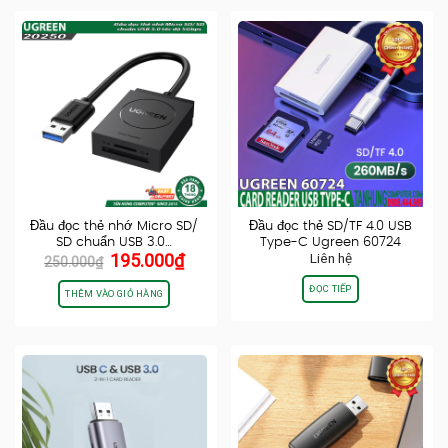
Đầu đọc thẻ nhớ Micro SD/
Đầu đọc thẻ SD/TF 4.0 USB
SD chuẩn USB 3.0…
Type-C Ugreen 60724
Giá
Giá
195.000
₫
Liên hệ
chính…
250.000
₫
gốc
hiện
ĐỌC TIẾP
là:
tại
THÊM VÀO GIỎ HÀNG
250.000₫.
là:
195.000₫.