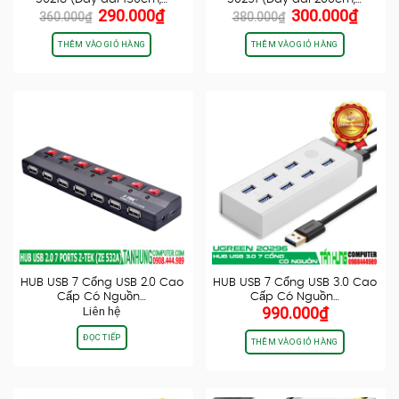
Giá
Giá
Giá
Giá
290.000
₫
300.000
₫
360.000
₫
380.000
₫
gốc
hiện
gốc
hiện
là:
tại
là:
tại
THÊM VÀO GIỎ HÀNG
THÊM VÀO GIỎ HÀNG
360.000₫.
là:
380.000₫.
là:
290.000₫.
300.0
HUB USB 7 Cổng USB 2.0 Cao
HUB USB 7 Cổng USB 3.0 Cao
Cấp Có Nguồn…
Cấp Có Nguồn…
Liên hệ
990.000
₫
ĐỌC TIẾP
THÊM VÀO GIỎ HÀNG