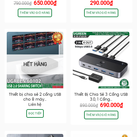
Giá
Giá
650.000
₫
290.000
₫
3.2…
790.000
₫
gốc
hiện
là:
tại
THÊM VÀO GIỎ HÀNG
THÊM VÀO GIỎ HÀNG
790.000₫.
là:
650.000₫.
HẾT HÀNG
Thiết bị chia sẻ 2 cổng USB
Thiết Bị Chia Sẻ 3 Cổng USB
cho 8 máy…
3.0, 1 Cổng…
Giá
Giá
Liên hệ
690.000
₫
890.000
₫
gốc
hiện
ĐỌC TIẾP
là:
tại
THÊM VÀO GIỎ HÀNG
890.000₫.
là:
690.0