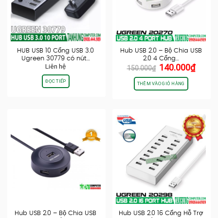
HUB USB 10 Cổng USB 3.0
Hub USB 2.0 – Bộ Chia USB
Ugreen 30779 có nút…
2.0 4 Cổng…
Giá
Giá
Liên hệ
140.000
₫
150.000
₫
gốc
hiện
ĐỌC TIẾP
là:
tại
THÊM VÀO GIỎ HÀNG
150.000₫.
là:
140.0
Hub USB 2.0 – Bộ Chia USB
Hub USB 2.0 16 Cổng Hỗ Trợ