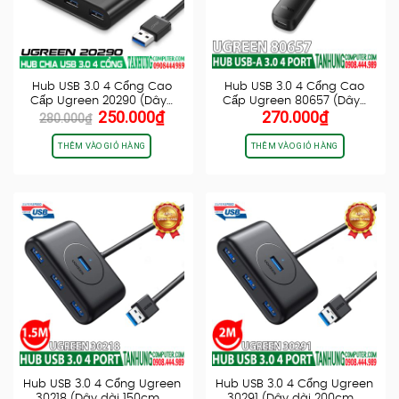
Hub USB 3.0 4 Cổng Cao
Hub USB 3.0 4 Cổng Cao
Cấp Ugreen 20290 (Dây…
Cấp Ugreen 80657 (Dây…
Giá
Giá
250.000
₫
270.000
₫
280.000
₫
gốc
hiện
là:
tại
THÊM VÀO GIỎ HÀNG
THÊM VÀO GIỎ HÀNG
280.000₫.
là:
250.000₫.
Hub USB 3.0 4 Cổng Ugreen
Hub USB 3.0 4 Cổng Ugreen
30218 (Dây dài 150cm,…
30291 (Dây dài 200cm,…