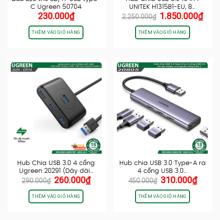
C Ugreen 50704
UNITEK H1315B1-EU, 8…
Giá
Giá
230.000
₫
1.850.000
₫
2.250.000
₫
gốc
hiện
là:
tại
THÊM VÀO GIỎ HÀNG
THÊM VÀO GIỎ HÀNG
2.250.000₫.
là:
1.85
Hub Chia USB 3.0 4 cổng
Hub chia USB 3.0 Type-A ra
Ugreen 20291 (Dây dài…
4 cổng USB 3.0…
Giá
Giá
Giá
Giá
260.000
₫
310.000
₫
290.000
₫
450.000
₫
gốc
hiện
gốc
hiện
là:
tại
là:
tại
THÊM VÀO GIỎ HÀNG
THÊM VÀO GIỎ HÀNG
290.000₫.
là:
450.000₫.
là:
260.000₫.
310.0