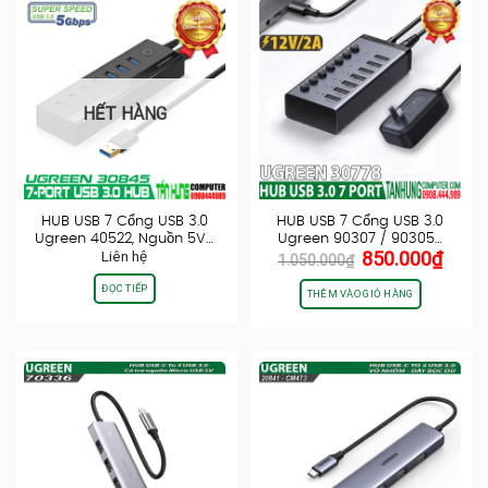
HẾT HÀNG
HUB USB 7 Cổng USB 3.0
HUB USB 7 Cổng USB 3.0
Ugreen 40522, Nguồn 5V…
Ugreen 90307 / 90305…
Giá
Giá
Liên hệ
850.000
₫
1.050.000
₫
gốc
hiện
ĐỌC TIẾP
là:
tại
THÊM VÀO GIỎ HÀNG
1.050.000₫.
là:
850.