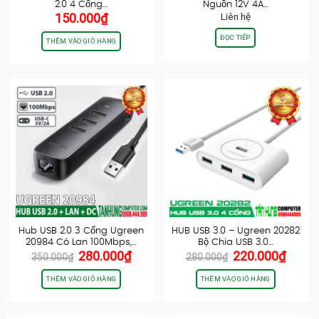
2.0 4 Cổng…
Nguồn 12V 4A…
150.000
₫
Liên hệ
ĐỌC TIẾP
THÊM VÀO GIỎ HÀNG
Hub USB 2.0 3 Cổng Ugreen
HUB USB 3.0 – Ugreen 20282
20984 Có Lan 100Mbps,…
Bộ Chia USB 3.0…
Giá
Giá
Giá
Giá
280.000
₫
220.000
₫
350.000
₫
280.000
₫
gốc
hiện
gốc
hiện
là:
tại
là:
tại
THÊM VÀO GIỎ HÀNG
THÊM VÀO GIỎ HÀNG
350.000₫.
là:
280.000₫.
là:
280.000₫.
220.0