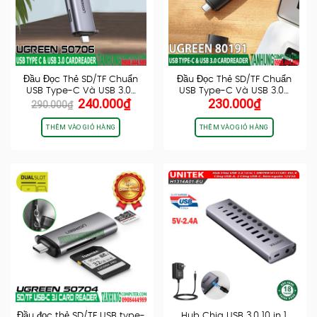
Đầu Đọc Thẻ SD/TF Chuẩn
Đầu Đọc Thẻ SD/TF Chuẩn
USB Type-C Và USB 3.0…
USB Type-C Và USB 3.0…
Giá
Giá
240.000
₫
230.000
₫
290.000
₫
gốc
hiện
là:
tại
THÊM VÀO GIỎ HÀNG
THÊM VÀO GIỎ HÀNG
290.000₫.
là:
240.000₫.
Đầu đọc thẻ SD/TF USB type-
Hub Chia USB 3.0 10 in 1