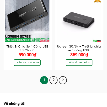
Thiết Bị Chia Sẻ 4 Cổng USB
Ugreen 30767 – Thiết bị chia
3.0 Cho 2…
sẻ 4 cổng USB…
590.000
₫
359.000
₫
THÊM VÀO GIỎ HÀNG
THÊM VÀO GIỎ HÀNG
1
2
Về chúng tôi