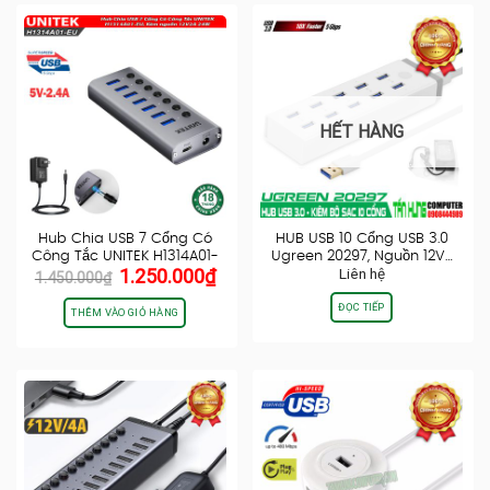
HẾT HÀNG
Hub Chia USB 7 Cổng Có
HUB USB 10 Cổng USB 3.0
Công Tắc UNITEK H1314A01-
Ugreen 20297, Nguồn 12V…
Giá
Giá
1.250.000
₫
Liên hệ
EU,…
1.450.000
₫
gốc
hiện
ĐỌC TIẾP
là:
tại
THÊM VÀO GIỎ HÀNG
1.450.000₫.
là:
1.250.000₫.