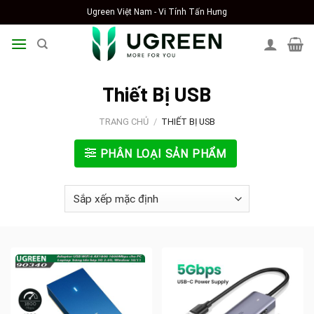
Skip
Ugreen Việt Nam - Vi Tính Tấn Hưng
to
content
Thiết Bị USB
TRANG CHỦ
/
THIẾT BỊ USB
PHÂN LOẠI SẢN PHẨM