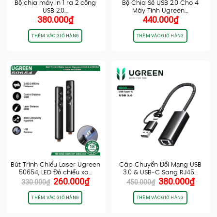
Bộ chia máy in 1 ra 2 cổng
Bộ Chia Sẻ USB 2.0 Cho 4
USB 2.0…
Máy Tính Ugreen…
380.000
₫
440.000
₫
THÊM VÀO GIỎ HÀNG
THÊM VÀO GIỎ HÀNG
Bút Trình Chiếu Laser Ugreen
Cáp Chuyển Đổi Mạng USB
50654, LED Đỏ chiếu xa…
3.0 & USB-C Sang RJ45…
Giá
Giá
Giá
Giá
260.000
₫
380.000
₫
330.000
₫
450.000
₫
gốc
hiện
gốc
hiện
là:
tại
là:
tại
THÊM VÀO GIỎ HÀNG
THÊM VÀO GIỎ HÀNG
330.000₫.
là:
450.000₫.
là:
260.000₫.
380.0