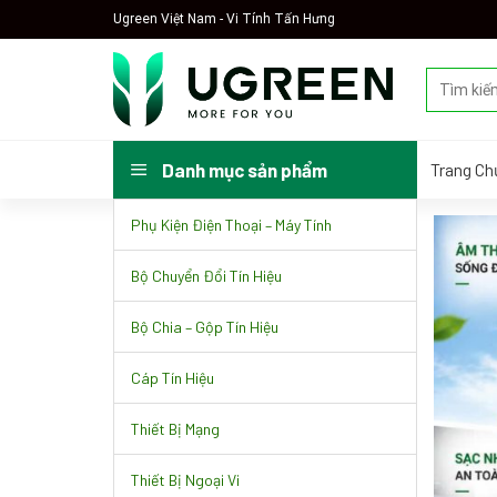
Skip
Ugreen Việt Nam - Vi Tính Tấn Hưng
to
content
Tìm
kiếm:
Trang Ch
Danh mục sản phẩm
Phụ Kiện Điện Thoại – Máy Tính
Bộ Chuyển Đổi Tín Hiệu
Bộ Chia – Gộp Tín Hiệu
Cáp Tín Hiệu
Thiết Bị Mạng
Thiết Bị Ngoại Vi