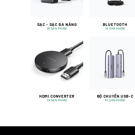
SẠC - SẠC ĐA NĂNG
BLUETOOTH
36 SẢN PHẨM
18 SẢN PHẨM
HDMI CONVERTER
BỘ CHUYỂN USB-C
24 SẢN PHẨM
91 SẢN PHẨM