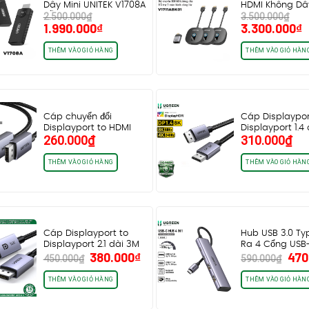
Dây Mini UNITEK V1708A
HDMI Không Dây
2.500.000
₫
3.500.000
₫
hỗ trợ…
HD 1080P…
Giá
Giá
Giá
G
1.990.000
₫
3.300.000
₫
gốc
hiện
gốc
h
là:
tại
là:
t
THÊM VÀO GIỎ HÀNG
THÊM VÀO GIỎ HÀN
2.500.000₫.
là:
3.500.000₫.
l
1.990.000₫.
3
Cáp chuyển đổi
Cáp Displaypor
Displayport to HDMI
Displayport 1.4
260.000
₫
310.000
₫
dài 1M5 Ugreen 35841…
8K@120Hz 4K@
HDR…
THÊM VÀO GIỎ HÀNG
THÊM VÀO GIỎ HÀN
Cáp Displayport to
Hub USB 3.0 T
Displayport 2.1 dài 3M
Ra 4 Cổng USB
Giá
Giá
Giá
380.000
₫
470
16K@60Hz 8K@120Hz
USB-C…
450.000
₫
590.000
₫
gốc
hiện
gốc
4K@240Hz…
là:
tại
là:
THÊM VÀO GIỎ HÀNG
THÊM VÀO GIỎ HÀN
450.000₫.
là:
590
380.000₫.