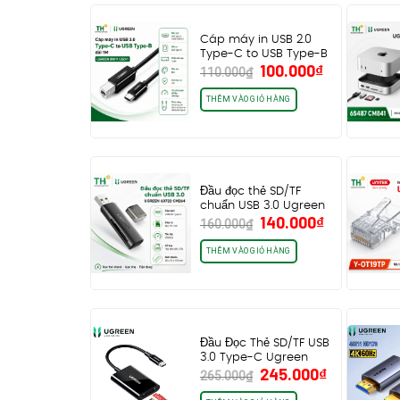
Cáp máy in USB 2.0
Type-C to USB Type-B
Giá
Giá
100.000
₫
dài…
110.000
₫
gốc
hiện
là:
tại
THÊM VÀO GIỎ HÀNG
110.000₫.
là:
100.000₫.
Đầu đọc thẻ SD/TF
chuẩn USB 3.0 Ugreen
Giá
Giá
140.000
₫
60722 CM264,…
160.000
₫
gốc
hiện
là:
tại
THÊM VÀO GIỎ HÀNG
160.000₫.
là:
140.000₫.
Đầu Đọc Thẻ SD/TF USB
3.0 Type-C Ugreen
Giá
Giá
245.000
₫
35622 CM265…
265.000
₫
gốc
hiện