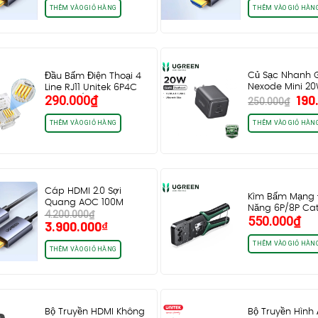
là:
tại
là:
t
THÊM VÀO GIỎ HÀNG
THÊM VÀO GIỎ HÀN
3.600.000₫.
là:
2.700.000₫.
l
3.400.000₫.
2
Củ Sạc Nhanh 
Đầu Bấm Điện Thoại 4
Nexode Mini 20
Line RJ11 Unitek 6P4C
Giá
190
290.000
₫
Ugreen 55533…
OT26TP (hộp…
250.000
₫
gốc
là:
THÊM VÀO GIỎ HÀNG
THÊM VÀO GIỎ HÀN
250
Cáp HDMI 2.0 Sợi
Kìm Bấm Mạng
Quang AOC 100M
Năng 6P/8P Ca
4.200.000
₫
Ugreen 45512 HD178…
550.000
₫
Cat7 Cat8…
Giá
Giá
3.900.000
₫
gốc
hiện
THÊM VÀO GIỎ HÀN
là:
tại
THÊM VÀO GIỎ HÀNG
4.200.000₫.
là:
3.900.000₫.
Bộ Truyền HDMI Không
Bộ Truyền Hình