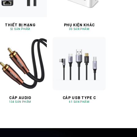
THIẾT BỊ MẠNG
PHỤ KIỆN KHÁC
52 SẢN PHẨM
30 SẢN PHẨM
CÁP AUDIO
CÁP USB TYPE C
134 SẢN PHẨM
61 SẢN PHẨM