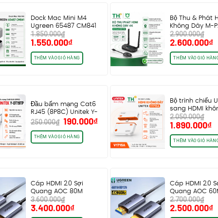
Dock Mac Mini M4
Bộ Thu & Phát 
Ugreen 65487 CM841
Không Dây M-
1.850.000
₫
2.900.000
₫
tích hợp khe…
MD119, Tần…
Giá
Giá
Giá
G
1.550.000
₫
2.600.000
₫
gốc
hiện
gốc
h
là:
tại
là:
t
THÊM VÀO GIỎ HÀNG
THÊM VÀO GIỎ HÀN
1.850.000₫.
là:
2.900.000₫.
l
1.550.000₫.
2
Bộ trình chiếu 
Đầu bấm mạng Cat6
sang HDMI khô
RJ45 (8P8C) Unitek Y-
2.050.000
₫
UNITEK V1715A…
Giá
Giá
190.000
₫
OT19TP
250.000
₫
Giá
G
1.890.000
₫
gốc
hiện
gốc
h
là:
tại
THÊM VÀO GIỎ HÀNG
là:
t
THÊM VÀO GIỎ HÀN
250.000₫.
là:
2.050.000₫.
là
190.000₫.
1
Cáp HDMI 2.0 Sợi
Cáp HDMI 2.0 S
Quang AOC 80M
Quang AOC 6
3.600.000
₫
2.700.000
₫
Ugreen 45511 HD178…
Ugreen 45510 
Giá
Giá
Giá
G
3.400.000
₫
2.500.000
₫
gốc
hiện
gốc
h