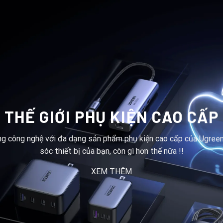
THẾ GIỚI PHỤ KIỆN CAO CẤP
ng công nghệ với đa dạng sản phẩm phụ kiện cao cấp của Ugreen
sóc thiết bị của bạn, còn gì hơn thế nữa !!
XEM THÊM