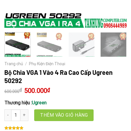
Trang chủ
/
Phụ Kiện Điện Thoại
Bộ Chia VGA 1 Vào 4 Ra Cao Cấp Ugreen
50292
₫
Giá
500.000
₫
Giá
600.000
gốc
hiện
là:
tại
600.000₫.
là:
Thương hiệu :
Ugreen
500.000₫.
Bộ Chia VGA 1 Vào 4 Ra Cao Cấp Ugreen 50292 số lượng
THÊM VÀO GIỎ HÀNG