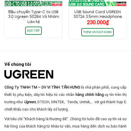
Đầu chuyển Type-C to USB
USB Sound Card UGREEN
3.0 Ugreen 50284 Vỏ Nhôm
30724 3.5mm Headphone
Liên hệ
230.000
₫
(Trắng) chính hãng cao
và Microphone Jack
cấp
(black)
ĐỌC TIẾP
THÊM VÀO GIỎ HÀNG
Về chúng tôi
Công Ty TNHH TM – DV VI TÍNH TẤN HƯNG
là nhà phân phối, cung cấp
thiết bị phụ kiện, dây tín hiệu từ các nhãn
hàng chính hãng
uy tín trên thị
trường như
Ugreen
, DTECH, DINTEK, Tenda, Unitek,… với giá thành hợp lí,
chiết khấu cao cho khách lấy số lượng.
Với tiêu chí “Khách hàng là thượng đế”. Chúng tôi luôn đề cao uy tín và sự
hài lòng của khách hàng từ khâu tư vấn, mua hàng đến dịch vụ bảo hành