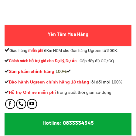
Yên Tâm Mua Hàng
Giao hàng
miễn phí
6Km HCM cho đơn hàng Ugreen từ 500K.
Chính sách hỗ trợ giá cho Đại lý, Dự Án
-
Cấp đầy đủ CO/CQ...
Sản phẩm chính hãng
100%
Bào hành Ugreen chính hãng 18 tháng
lỗi đổi mới 100%
Hỗ trợ Online miễn phí
t
rong suốt thời gian sử dụng
Hotline: 0833334545