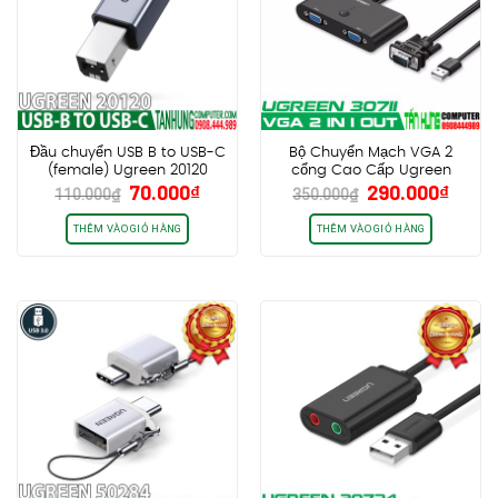
Đầu chuyển USB B to USB-C
Bộ Chuyển Mạch VGA 2
(female) Ugreen 20120
cổng Cao Cấp Ugreen
Giá
Giá
Giá
Giá
70.000
₫
290.000
₫
Chính hãng Cao Cấp
30711
110.000
₫
350.000
₫
gốc
hiện
gốc
hiện
là:
tại
là:
tại
THÊM VÀO GIỎ HÀNG
THÊM VÀO GIỎ HÀNG
110.000₫.
là:
350.000₫.
là:
70.000₫.
290.0