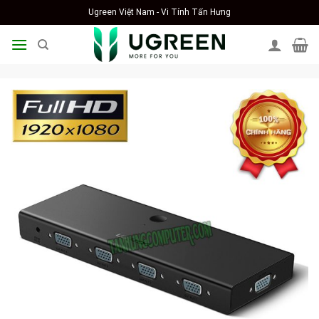
Skip
Ugreen Việt Nam - Vi Tính Tấn Hưng
to
content