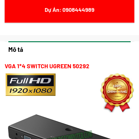
Dự Án: 0908444989
Mô tả
VGA 1*4 SWITCH UGREEN 50292