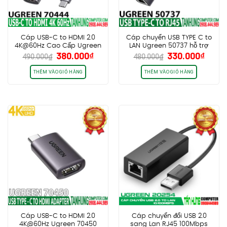
Cáp USB-C to HDMI 2.0
Cáp chuyển USB TYPE C to
4K@60Hz Cao Cấp Ugreen
LAN Ugreen 50737 hỗ trợ
Giá
Giá
Giá
Giá
380.000
₫
330.000
₫
70444 (Vỏ Nhôm)
1000Mbps vỏ nhôm Cao
490.000
₫
480.000
₫
gốc
hiện
gốc
hiện
Cấp Chính Hãng
là:
tại
là:
tại
THÊM VÀO GIỎ HÀNG
THÊM VÀO GIỎ HÀNG
490.000₫.
là:
480.000₫.
là:
380.000₫.
330.0
Cáp USB-C to HDMI 2.0
Cáp chuyển đổi USB 2.0
4K@60Hz Ugreen 70450
sang Lan RJ45 100Mbps