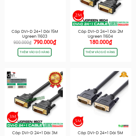
Cáp DVI-D 24+1 Dài 15M
Cáp DVI-D 24+1 Dài 2M
Ugreen 11603
Ugreen 11604
Giá
Giá
790.000
₫
180.000
₫
900.000
₫
gốc
hiện
là:
tại
THÊM VÀO GIỎ HÀNG
THÊM VÀO GIỎ HÀNG
900.000₫.
là:
790.000₫.
Cáp DVI-D 24+1 Dài 3M
Cáp DVI-D 24+1 Dài 5M