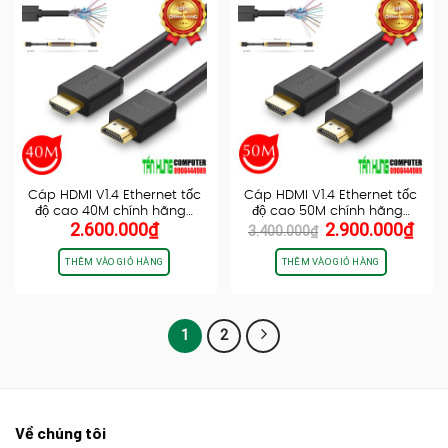
Cáp HDMI V1.4 Ethernet tốc
Cáp HDMI V1.4 Ethernet tốc
độ cao 40M chính hãng…
độ cao 50M chính hãng…
Giá
Giá
2.600.000
₫
2.900.000
₫
3.400.000
₫
gốc
hiện
là:
tại
THÊM VÀO GIỎ HÀNG
THÊM VÀO GIỎ HÀNG
3.400.000₫.
là:
2.90
1
2
Về chúng tôi