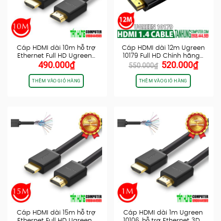
Cáp HDMI dài 10m hỗ trợ
Cáp HDMI dài 12m Ugreen
Ethernet Full HD Ugreen…
10179 Full HD Chính hãng…
Giá
Giá
490.000
₫
520.000
₫
550.000
₫
gốc
hiện
là:
tại
THÊM VÀO GIỎ HÀNG
THÊM VÀO GIỎ HÀNG
550.000₫.
là:
520.0
Cáp HDMI dài 15m hỗ trợ
Cáp HDMI dài 1m Ugreen
Ethernet Full HD Ugreen…
10106, hỗ trợ Ethernet 3D…