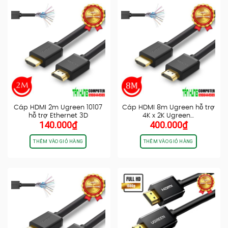
Cáp HDMI 2m Ugreen 10107
Cáp HDMI 8m Ugreen hỗ trợ
hỗ trợ Ethernet 3D
4K x 2K Ugreen…
140.000
₫
400.000
₫
4K@60hz…
THÊM VÀO GIỎ HÀNG
THÊM VÀO GIỎ HÀNG