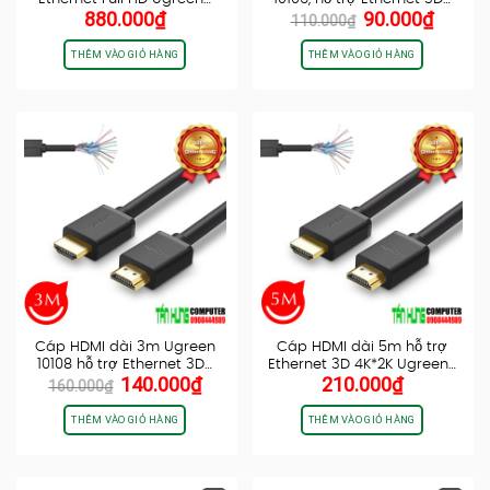
Giá
Giá
880.000
₫
90.000
₫
110.000
₫
gốc
hiện
là:
tại
THÊM VÀO GIỎ HÀNG
THÊM VÀO GIỎ HÀNG
110.000₫.
là:
90.000
Cáp HDMI dài 3m Ugreen
Cáp HDMI dài 5m hỗ trợ
10108 hỗ trợ Ethernet 3D…
Ethernet 3D 4K*2K Ugreen…
Giá
Giá
140.000
₫
210.000
₫
160.000
₫
gốc
hiện
là:
tại
THÊM VÀO GIỎ HÀNG
THÊM VÀO GIỎ HÀNG
160.000₫.
là:
140.000₫.