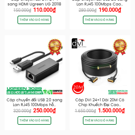
sang HDMI Ugreen UG 20118
Lan RJ45 100Mbps Cao…
Giá
Giá
Giá
Giá
110.000
₫
190.000
₫
150.000
₫
280.000
₫
gốc
hiện
gốc
hiện
là:
tại
là:
tại
THÊM VÀO GIỎ HÀNG
THÊM VÀO GIỎ HÀNG
150.000₫.
là:
280.000₫.
là:
110.000₫.
190.0
Cáp chuyển đổi USB 2.0 sang
Cáp DVI 24+1 Dài 20M Có
Lan RJ45 100Mbps hỗ…
Chip Khuếch Đại Cao…
Giá
Giá
Giá
Giá
250.000
₫
1.500.000
₫
320.000
₫
1.650.000
₫
gốc
hiện
gốc
hiện
là:
tại
là:
tại
THÊM VÀO GIỎ HÀNG
THÊM VÀO GIỎ HÀNG
320.000₫.
là:
1.650.000₫.
là:
250.000₫.
1.50