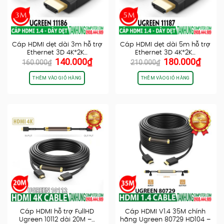
Cáp HDMI dẹt dài 3m hỗ trợ
Cáp HDMI dẹt dài 5m hỗ trợ
Ethernet 3D 4K*2K…
Ethernet 3D 4K*2K…
Giá
Giá
Giá
Giá
140.000
₫
180.000
₫
160.000
₫
210.000
₫
gốc
hiện
gốc
hiện
là:
tại
là:
tại
THÊM VÀO GIỎ HÀNG
THÊM VÀO GIỎ HÀNG
160.000₫.
là:
210.000₫.
là:
140.000₫.
180.0
Cáp HDMI hỗ trợ FullHD
Cáp HDMI V1.4 35M chính
Ugreen 10112 dài 20M –…
hãng Ugreen 80729 HD104 –