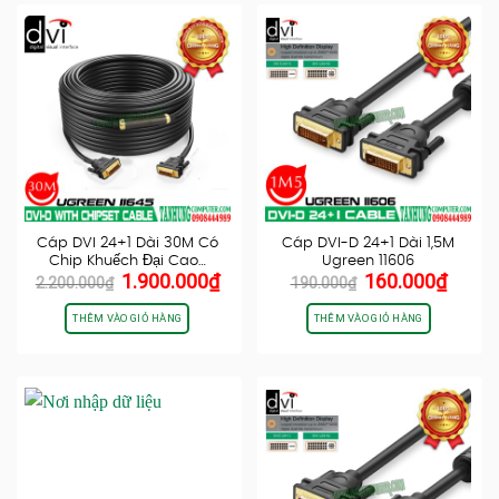
Cáp DVI 24+1 Dài 30M Có
Cáp DVI-D 24+1 Dài 1,5M
Chip Khuếch Đại Cao…
Ugreen 11606
Giá
Giá
Giá
Giá
1.900.000
₫
160.000
₫
2.200.000
₫
190.000
₫
gốc
hiện
gốc
hiện
là:
tại
là:
tại
THÊM VÀO GIỎ HÀNG
THÊM VÀO GIỎ HÀNG
2.200.000₫.
là:
190.000₫.
là:
1.900.000₫.
160.0