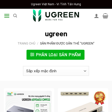
Skip
Ugreen Việt Nam - Vi Tính Tấn Hưng
to
content
ugreen
TRANG CHỦ
/
SẢN PHẨM ĐƯỢC GẮN THẺ “UGREEN”
PHÂN LOẠI SẢN PHẨM