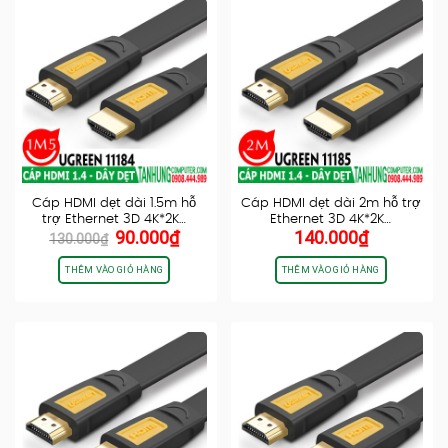
Cáp HDMI dẹt dài 1.5m hỗ
Cáp HDMI dẹt dài 2m hỗ trợ
trợ Ethernet 3D 4K*2K…
Ethernet 3D 4K*2K…
Giá
Giá
90.000
₫
140.000
₫
130.000
₫
gốc
hiện
là:
tại
THÊM VÀO GIỎ HÀNG
THÊM VÀO GIỎ HÀNG
130.000₫.
là:
90.000₫.