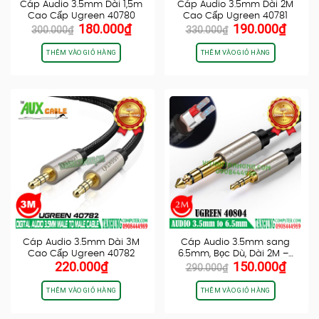
Cáp Audio 3.5mm Dài 1,5m
Cáp Audio 3.5mm Dài 2M
Cao Cấp Ugreen 40780
Cao Cấp Ugreen 40781
Giá
Giá
Giá
Giá
180.000
₫
190.000
₫
AV125
AV125
300.000
₫
330.000
₫
gốc
hiện
gốc
hiện
là:
tại
là:
tại
THÊM VÀO GIỎ HÀNG
THÊM VÀO GIỎ HÀNG
300.000₫.
là:
330.000₫.
là:
180.000₫.
190.0
Cáp Audio 3.5mm Dài 3M
Cáp Audio 3.5mm sang
Cao Cấp Ugreen 40782
6.5mm, Bọc Dù, Dài 2M –…
Giá
Giá
220.000
₫
150.000
₫
AV125
290.000
₫
gốc
hiện
là:
tại
THÊM VÀO GIỎ HÀNG
THÊM VÀO GIỎ HÀNG
290.000₫.
là:
150.0