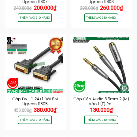
Ugreen 11607
Ugreen 11608
Giá
Giá
Giá
Giá
200.000
₫
260.000
₫
240.000
₫
290.000
₫
gốc
hiện
gốc
hiện
là:
tại
là:
tại
THÊM VÀO GIỎ HÀNG
THÊM VÀO GIỎ HÀNG
240.000₫.
là:
290.000₫.
là:
200.000₫.
260.0
Cáp DVI-D 24+1 Dài 8M
Cáp Gộp Audio 3.5mm 2 (M)
Ugreen 11605
Vào 1 (F) Ra…
Giá
Giá
380.000
₫
130.000
₫
450.000
₫
gốc
hiện
là:
tại
THÊM VÀO GIỎ HÀNG
THÊM VÀO GIỎ HÀNG
450.000₫.
là:
380.000₫.