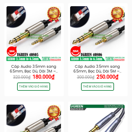
Cáp Audio 3.5mm sang
Cáp Audio 3.5mm sang
6.5mm, Bọc Dù, Dài 3M –…
6.5mm, Bọc Dù, Dài 5M –…
Giá
Giá
Giá
Giá
180.000
₫
250.000
₫
320.000
₫
300.000
₫
gốc
hiện
gốc
hiện
là:
tại
là:
tại
THÊM VÀO GIỎ HÀNG
THÊM VÀO GIỎ HÀNG
320.000₫.
là:
300.000₫.
là:
180.000₫.
250.0