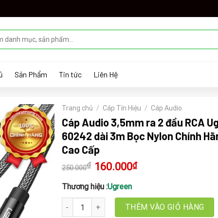
ủ
Sản Phẩm
Tin tức
Liên Hệ
Trang chủ
/
Cáp Tín Hiệu
/
Cáp Audio
Cáp Audio 3,5mm ra 2 đầu RCA U
60242 dài 3m Bọc Nylon Chính Hã
Cao Cấp
₫
Giá
160.000
₫
Giá
250.000
gốc
hiện
là:
tại
250.000₫.
là:
Thương hiệu :
Ugreen
160.000₫.
Cáp Audio 3,5mm ra 2 đầu RCA Ugreen 60242 dài
THÊM VÀO GIỎ HÀNG