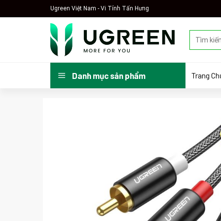
Skip
Ugreen Việt Nam - Vi Tính Tấn Hưng
to
content
Tìm
kiếm:
Trang Ch
Danh mục sản phẩm