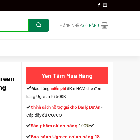
ĐĂNG NHẬP
GIỎ HÀNG
Yên Tâm Mua Hàng
green
ng
Giao hàng
miễn phí
6Km HCM cho đơn
hàng Ugreen từ 500K.
Chính sách hỗ trợ giá cho Đại lý, Dự Án
-
Cấp đầy đủ CO/CQ...
Sản phẩm chính hãng
100%
 3m Bọc Nylon Chính Hãng Cao Cấp số lượng
Bào hành Ugreen chính hãng 18