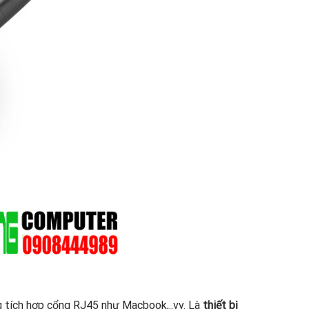
g tích hợp cổng RJ45 như Macbook,..vv. Là
thiết bị