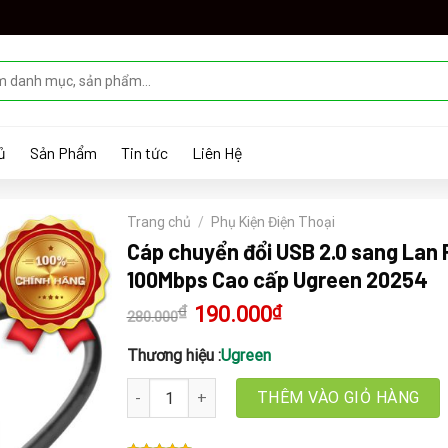
ủ
Sản Phẩm
Tin tức
Liên Hệ
Trang chủ
/
Phụ Kiện Điện Thoại
Cáp chuyển đổi USB 2.0 sang Lan
100Mbps Cao cấp Ugreen 20254
₫
Giá
190.000
₫
Giá
280.000
gốc
hiện
là:
tại
280.000₫.
là:
Thương hiệu :
Ugreen
190.000₫.
Cáp chuyển đổi USB 2.0 sang Lan RJ45 100Mbps 
THÊM VÀO GIỎ HÀNG