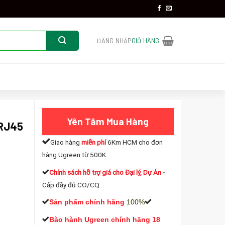
ĐĂNG NHẬP
GIỎ HÀNG
Yên Tâm Mua Hàng
 RJ45
Giao hàng
miễn phí
6Km HCM cho đơn
hàng Ugreen từ 500K.
Chính sách hỗ trợ giá cho Đại lý, Dự Án
-
Cấp đầy đủ CO/CQ...
Cao cấp Ugreen 20254 số lượng
Sản phẩm chính hãng
100%
Bào hành Ugreen chính hãng 18