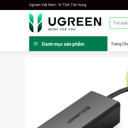
Skip
Ugreen Việt Nam - Vi Tính Tấn Hưng
to
content
Tìm
kiếm:
Trang Ch
Danh mục sản phẩm