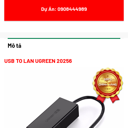
Dự Án: 0908444989
Mô tả
USB TO LAN UGREEN 20256