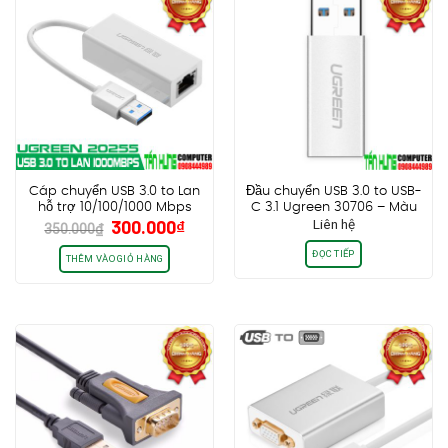
Cáp chuyển USB 3.0 to Lan
Đầu chuyển USB 3.0 to USB-
hỗ trợ 10/100/1000 Mbps
C 3.1 Ugreen 30706 – Màu
Giá
Giá
300.000
₫
Liên hệ
Ugreen 20255
Bạc
350.000
₫
gốc
hiện
ĐỌC TIẾP
là:
tại
THÊM VÀO GIỎ HÀNG
350.000₫.
là:
300.000₫.