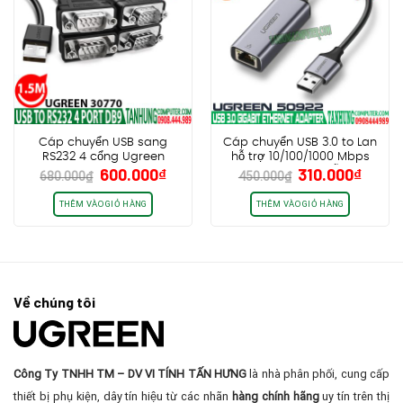
Cáp chuyển USB sang
Cáp chuyển USB 3.0 to Lan
RS232 4 cổng Ugreen
hỗ trợ 10/100/1000 Mbps
Giá
Giá
Giá
Giá
600.000
₫
310.000
₫
30770
Ugreen 50922, hỗ trợ
680.000
₫
450.000
₫
gốc
hiện
gốc
hiện
Windows 11/10/8.1/8, macOS,
Switch và Chrome OS
là:
tại
là:
tại
THÊM VÀO GIỎ HÀNG
THÊM VÀO GIỎ HÀNG
680.000₫.
là:
450.000₫.
là:
600.000₫.
310.0
Về chúng tôi
Công Ty TNHH TM – DV VI TÍNH TẤN HƯNG
là nhà phân phối, cung cấp
thiết bị phụ kiện, dây tín hiệu từ các nhãn
hàng chính hãng
uy tín trên thị