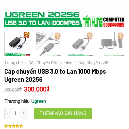
Trang chủ
/
Cáp Chuyển Đổi Tín Hiệu
/
Cáp Chuyển USB
Cáp chuyển USB 3.0 to Lan 1000 Mbps
Ugreen 20256
₫
Giá
300.000
₫
Giá
350.000
gốc
hiện
là:
tại
350.000₫.
là:
Thương hiệu :
Ugreen
300.000₫.
Cáp chuyển USB 3.0 to Lan 1000 Mbps Ugreen 20256 số lượng
THÊM VÀO GIỎ HÀNG