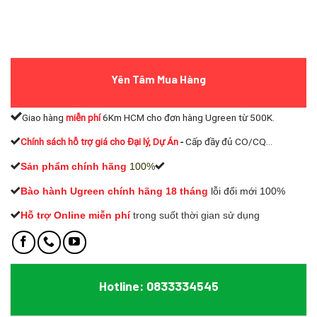
Yên Tâm Mua Hàng
Giao hàng
miễn phí
6Km HCM cho đơn hàng Ugreen từ 500K.
Chính sách hỗ trợ giá cho Đại lý, Dự Án
-
Cấp đầy đủ CO/CQ...
Sản phẩm chính hãng
100%
Bào hành Ugreen chính hãng 18 tháng
lỗi đổi mới 100%
Hỗ trợ Online miễn phí
t
rong suốt thời gian sử dụng
Hotline: 0833334545