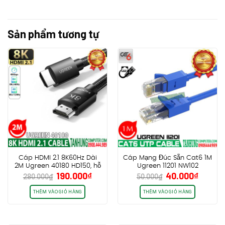
Sản phẩm tương tự
Cáp HDMI 2.1 8K60Hz Dài
Cáp Mạng Đúc Sẵn Cat6 1M
2M Ugreen 40180 HD150, hỗ
Ugreen 11201 NW102
Giá
Giá
Giá
Giá
190.000
₫
40.000
₫
trợ eARC HDR 48Gbps
280.000
₫
50.000
₫
gốc
hiện
gốc
hiện
là:
tại
là:
tại
THÊM VÀO GIỎ HÀNG
THÊM VÀO GIỎ HÀNG
280.000₫.
là:
50.000₫.
là:
190.000₫.
40.000