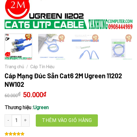
Trang chủ
/
Cáp Tín Hiệu
Cáp Mạng Đúc Sẵn Cat6 2M Ugreen 11202
NW102
₫
Giá
50.000
₫
Giá
60.000
gốc
hiện
là:
tại
60.000₫.
là:
Thương hiệu :
Ugreen
50.000₫.
Cáp Mạng Đúc Sẵn Cat6 2M Ugreen 11202 NW102 số lượng
THÊM VÀO GIỎ HÀNG