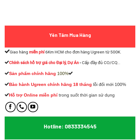
Yên Tâm Mua Hàng
Giao hàng
miễn phí
6Km HCM cho đơn hàng Ugreen từ 500K.
Chính sách hỗ trợ giá cho Đại lý, Dự Án
-
Cấp đầy đủ CO/CQ...
Sản phẩm chính hãng
100%
Bào hành Ugreen chính hãng 18 tháng
lỗi đổi mới 100%
Hỗ trợ Online miễn phí
t
rong suốt thời gian sử dụng
Hotline: 0833334545