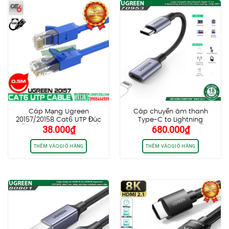
Cáp Mạng Ugreen
Cáp chuyển âm thanh
20157/20158 Cat6 UTP Đúc
Type-C to Lightning
38.000
₫
680.000
₫
Sẵn Dài 0,5M ( Màu Đen )
Ugreen 70953 US342, hỗ trợ
Full chức năng, chip MFi,
dây bọc dù
THÊM VÀO GIỎ HÀNG
THÊM VÀO GIỎ HÀNG