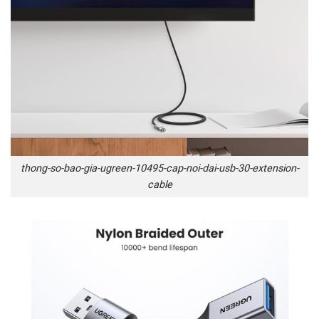
thong-so-bao-gia-ugreen-10495-cap-noi-dai-usb-30-extension-
cable