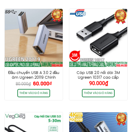
40.000₫.
250.0
Đầu chuyển USB A 3.0 2 đầu
Cáp USB 2.0 nối dài 3M
âm Ugreen 20119 Chính
Ugreen 10317 cao cấp
Giá
Giá
60.000
₫
90.000
₫
hãng cao cấp
chính hãng
80.000
₫
gốc
hiện
là:
tại
THÊM VÀO GIỎ HÀNG
THÊM VÀO GIỎ HÀNG
80.000₫.
là:
60.000₫.