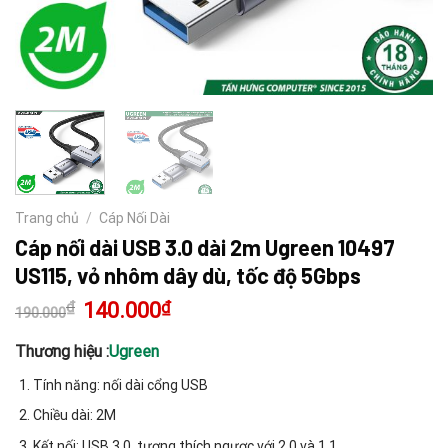
Trang chủ
/
Cáp Nối Dài
Cáp nối dài USB 3.0 dài 2m Ugreen 10497
US115, vỏ nhôm dây dù, tốc độ 5Gbps
₫
Giá
140.000
₫
Giá
190.000
gốc
hiện
là:
tại
190.000₫.
là:
Thương hiệu :
Ugreen
140.000₫.
Tính năng: nối dài cổng USB
Chiều dài: 2M
Kết nối: USB 3.0, tương thích ngược với 2.0 và 1.1..