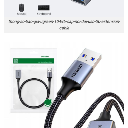
thong-so-bao-gia-ugreen-10495-cap-noi-dai-usb-30-extension-
cable