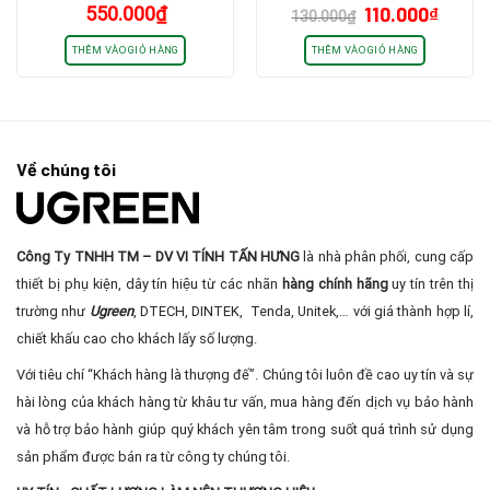
Giá
Giá
550.000
₫
110.000
₫
Khuếch Đại Cao Cấp
5gbps, dây nhựa PVC, mạ
130.000
₫
gốc
hiện
Crom
là:
tại
THÊM VÀO GIỎ HÀNG
THÊM VÀO GIỎ HÀNG
130.000₫.
là:
110.0
Về chúng tôi
Công Ty TNHH TM – DV VI TÍNH TẤN HƯNG
là nhà phân phối, cung cấp
thiết bị phụ kiện, dây tín hiệu từ các nhãn
hàng chính hãng
uy tín trên thị
trường như
Ugreen
, DTECH, DINTEK, Tenda, Unitek,… với giá thành hợp lí,
chiết khấu cao cho khách lấy số lượng.
Với tiêu chí “Khách hàng là thượng đế”. Chúng tôi luôn đề cao uy tín và sự
hài lòng của khách hàng từ khâu tư vấn, mua hàng đến dịch vụ bảo hành
và hỗ trợ bảo hành giúp quý khách yên tâm trong suốt quá trình sử dụng
sản phẩm được bán ra từ công ty chúng tôi.