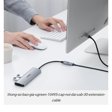
thong-so-bao-gia-ugreen-10495-cap-noi-dai-usb-30-extension-
cable