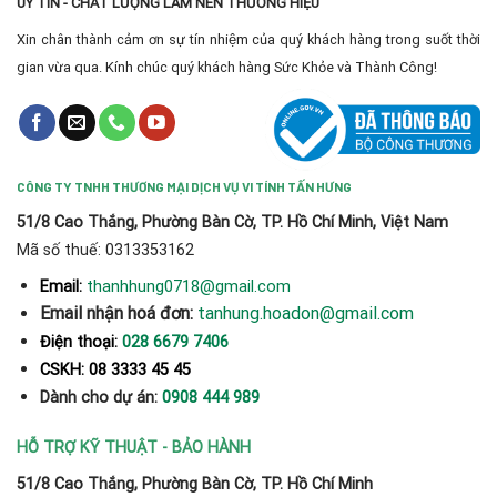
UY TÍN - CHẤT LƯỢNG LÀM NÊN THƯƠNG HIỆU
Xin chân thành cảm ơn sự tín nhiệm của quý khách hàng trong suốt thời
gian vừa qua. Kính chúc quý khách hàng Sức Khỏe và Thành Công!
CÔNG TY TNHH THƯƠNG MẠI DỊCH VỤ VI TÍNH TẤN HƯNG
51/8 Cao Thắng, Phường Bàn Cờ, TP. Hồ Chí Minh, Việt Nam
Mã số thuế: 0313353162
thanhhung0718@gmail.com
Email:
Email nhận hoá đơn:
tanhung.hoadon@gmail.com
Điện thoại:
028 6679 7406
CSKH: 08 3333 45 45
Dành cho dự án:
0908 444 989
HỖ TRỢ KỸ THUẬT - BẢO HÀNH
51/8 Cao Thắng, Phường Bàn Cờ, TP. Hồ Chí Minh