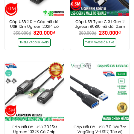
chọn
có
thể
được
Cáp USB 2.0 – Cáp nối dài
Cáp USB Type C 3.1 Gen 2
chọn
USB 10m Ugreen 20214 có
Ugreen 80810 nối dài 0.5m
Giá
Giá
Giá
Giá
320.000
₫
230.000
₫
trên
hỗ trợ Nguồn
– Video 4K@60Hz, PD100W,
350.000
₫
280.000
₫
gốc
hiện
gốc
hiện
Truyền data 10Gbps
trang
là:
tại
là:
tại
THÊM VÀO GIỎ HÀNG
THÊM VÀO GIỎ HÀNG
sản
350.000₫.
là:
280.000₫.
là:
phẩm
320.000₫.
230.0
Cáp Nối Dài USB 2.0 15M
Cáp Nối Dài USB 3.0 Dài 3m
Ugreen 10323 Có Chip
VegGieg V-U317, Tốc độ