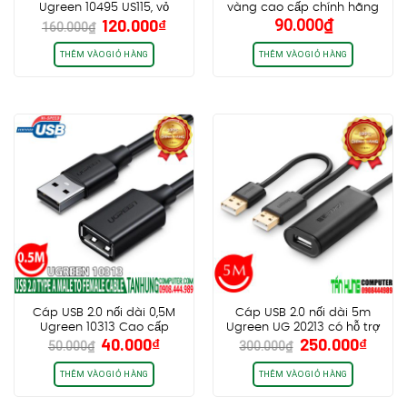
Ugreen 10495 US115, vỏ
vàng cao cấp chính hãng
Giá
Giá
120.000
₫
90.000
₫
nhôm dây dù, tốc độ
Ugreen 10368
160.000
₫
gốc
hiện
5Gbps
là:
tại
THÊM VÀO GIỎ HÀNG
THÊM VÀO GIỎ HÀNG
160.000₫.
là:
120.000₫.
Cáp USB 2.0 nối dài 0,5M
Cáp USB 2.0 nối dài 5m
Ugreen 10313 Cao cấp
Ugreen UG 20213 có hỗ trợ
Giá
Giá
Giá
Giá
40.000
₫
250.000
₫
chính hãnh
nguồn chính hãng cao cấp
50.000
₫
300.000
₫
gốc
hiện
gốc
hiện
là:
tại
là:
tại
THÊM VÀO GIỎ HÀNG
THÊM VÀO GIỎ HÀNG
50.000₫.
là:
300.000₫.
là: