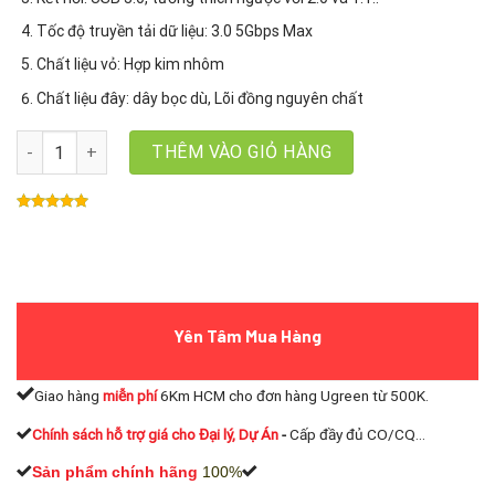
Tốc độ truyền tải dữ liệu: 3.0 5Gbps Max
Chất liệu vỏ: Hợp kim nhôm
Chất liệu đây: dây bọc dù, Lõi đồng nguyên chất
Cáp nối dài USB 3.0 dài 2m Ugreen 10497 US115, vỏ nhôm dây dù, 
THÊM VÀO GIỎ HÀNG
Yên Tâm Mua Hàng
Giao hàng
miễn phí
6Km HCM cho đơn hàng Ugreen từ 500K.
Chính sách hỗ trợ giá cho Đại lý, Dự Án
-
Cấp đầy đủ CO/CQ...
Sản phẩm chính hãng
100%