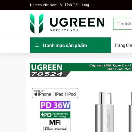
Skip
Ugreen Việt Nam - Vi Tính Tấn Hưng
to
content
Tìm
kiếm:
Trang Ch
Danh mục sản phẩm