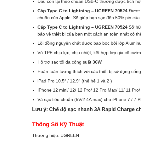
Đầu còn lại theo chuẩn USB-C thường được tích hợ
Cáp Type C to Lightning – UGREEN 70524
Được 
chuẩn của Apple. Sẽ giúp bạn sạc đến 50% pin của 
Cáp Type C to Lightning – UGREEN 70524
Sỡ hữu
bảo vệ thiết bị của bạn một cách an toàn nhất có th
Lõi đồng nguyên chất được bao bọc bởi lớp Aluminu
Vỏ TPE chịu lực, chịu nhiệt, kết hợp lớp gia cố cườ
Hỗ trợ sạc tối đa công suất
36W.
Hoàn toàn tương thích với các thiết bị sử dụng cổn
iPad Pro 10.5″ / 12.9″ (thế hệ 1 và 2 )
IPhone 12 mini/ 12/ 12 Pro/ 12 Pro Max/ 11/ 11 Pro/ 
Và sạc tiêu chuẩn (5V/2.4A max) cho iPhone 7 / 7 Plus
Lưu ý: Chế độ sạc nhanh 3A Rapid Charge chỉ c
Thông Số Kỹ Thuật
Thương hiệu: UGREEN