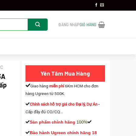
ĐĂNG NHẬP
GIỎ HÀNG
 C
Yên Tâm Mua Hàng
3A
cấp
Giao hàng
miễn phí
6Km HCM cho đơn
hàng Ugreen từ 500K.
Chính sách hỗ trợ giá cho Đại lý, Dự Án
-
Cấp đầy đủ CO/CQ...
Sản phẩm chính hãng
100%
 70524 Dài 1.5m cao cấp (Vỏ Nhôm) số lượng
Bào hành Ugreen chính hãng 18