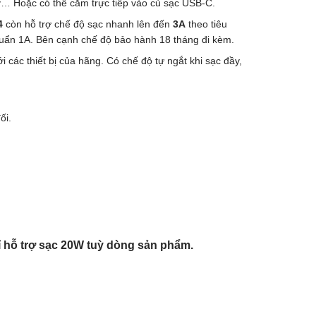
v… Hoặc có thể cắm trực tiếp vào củ sạc USB-C.
4
còn hỗ trợ chế độ sạc nhanh lên đến
3A
theo tiêu
huẩn 1A. Bên cạnh chế độ bảo hành 18 tháng đi kèm.
 các thiết bị của hãng. Có chế độ tự ngắt khi sạc đầy,
ối.
ỉ hỗ trợ sạc 20W tuỳ dòng sản phẩm.