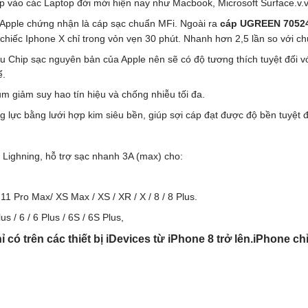
p vào các Laptop đời mới hiện nay như Macbook, Microsoft Surface.v.
Apple chứng nhận là cáp sạc chuẩn MFi. Ngoài ra
cáp UGREEN 7052
chiếc Iphone X chỉ trong vỏn vẹn 30 phút. Nhanh hơn 2,5 lần so với c
 Chip sạc nguyên bản của Apple nên sẽ có độ tương thích tuyệt đối với
ể.
m giảm suy hao tín hiệu và chống nhiễu tối đa.
ng lực bằng lưới hợp kim siêu bền, giúp sợi cáp đạt được độ bền tuyệt đ
g Lighning, hỗ trợ sạc nhanh 3A (max) cho:
11 Pro Max/ XS Max / XS / XR / X / 8 / 8 Plus.
 / 6 / 6 Plus / 6S / 6S Plus,
ó trên các thiết bị iDevices từ iPhone 8 trở lên.
iPhone ch