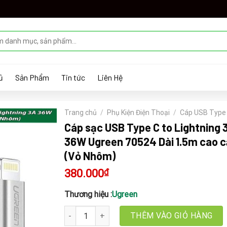
ủ
Sản Phẩm
Tin tức
Liên Hệ
Trang chủ
/
Phụ Kiện Điện Thoại
/
Cáp USB Type
Cáp sạc USB Type C to Lightning 
36W Ugreen 70524 Dài 1.5m cao 
(Vỏ Nhôm)
380.000
₫
Thương hiệu :
Ugreen
Cáp sạc USB Type C to Lightning 3A 36W Ugreen
THÊM VÀO GIỎ HÀNG