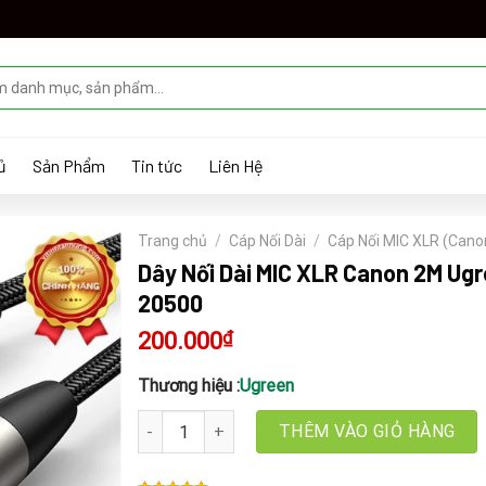
ủ
Sản Phẩm
Tin tức
Liên Hệ
Trang chủ
/
Cáp Nối Dài
/
Cáp Nối MIC XLR (Cano
Dây Nối Dài MIC XLR Canon 2M Ug
20500
200.000
₫
Thương hiệu :
Ugreen
Dây Nối Dài MIC XLR Canon 2M Ugreen 20500 số 
THÊM VÀO GIỎ HÀNG