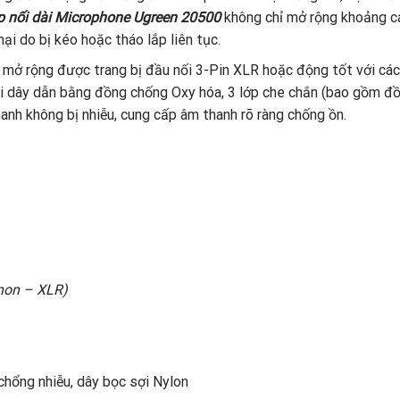
p nối dài Microphone Ugreen 20500
không chỉ mở rộng khoảng cá
hại do bị kéo hoặc tháo lắp liên tục.
mở rộng được trang bị đầu nối 3-Pin XLR hoặc động tốt với các t
õi dây dẫn bằng đồng chống Oxy hóa, 3 lớp che chắn (bao gồm đồ
anh không bị nhiễu, cung cấp âm thanh rõ ràng chống ồn.
non – XLR)
chổng nhiễu, dây bọc sợi Nylon