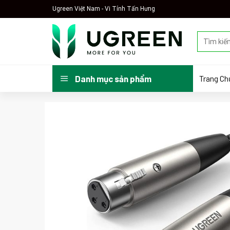
Skip
Ugreen Việt Nam - Vi Tính Tấn Hưng
to
content
Tìm
kiếm:
Trang Ch
Danh mục sản phẩm