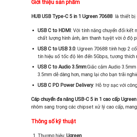
Giới thiệu sản phẩm
HUB USB Type-C 5 in 1 Ugreen 70688
là thiết bị
USB C to HDMI
: Với tính năng chuyển đổi kết
chất lượng hình ảnh, âm thanh tuyệt vời ở độ p
USB C to USB 3.0
: Ugreen 70688 tính hợp 2 cổ
tín hiệu số tốc độ lên đến 5Gbps, tương thích
USB C to Audio 3.5mm
:Giắc cắm Audio 3.5mm 
3.5mm dễ dàng hơn, mang lại cho bạn trãi nghi
USB C PD Power Delivery
: Hỗ trợ sạc với côn
Cáp chuyển đa năng USB-C 5 in 1 cao cấp Ugree
nhôm sang trọng các chipset xử lý cao cấp, mang 
Thông số kỹ thuật
Thương hiệu:
Ugreen