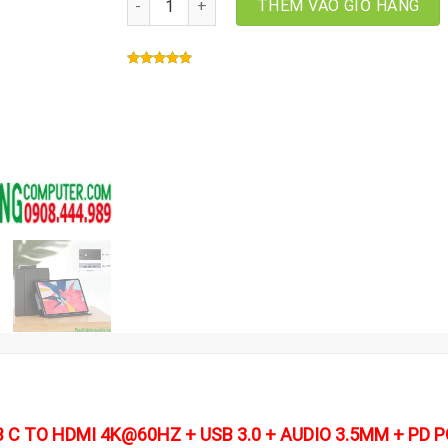
THÊM VÀO GIỎ HÀNG
B C TO HDMI 4K@60HZ + USB 3.0 + AUDIO 3.5MM + PD 