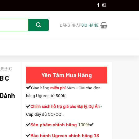
ĐĂNG NHẬP
GIỎ HÀNG
 USB-C
Yên Tâm Mua Hàng
B C
Giao hàng
miễn phí
6Km HCM cho đơn
(Dành
hàng Ugreen từ 500K.
Chính sách hỗ trợ giá cho Đại lý, Dự Án
-
Cấp đầy đủ CO/CQ...
Sản phẩm chính hãng
100%
Bào hành Ugreen chính hãng 18
K60Hz + USB 3.0 + Audio 3.5mm + PD Power Delivery 100W (Dành cho