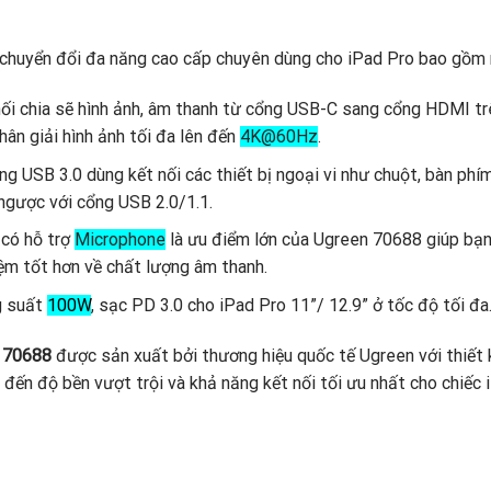
 chuyển đổi đa năng cao cấp chuyên dùng cho iPad Pro bao gồm 
 nối chia sẽ hình ảnh, âm thanh từ cổng USB-C sang cổng HDMI t
hân giải hình ảnh tối đa lên đến
4K@60Hz
.
ng USB 3.0 dùng kết nối các thiết bị ngoại vi như chuột, bàn phí
 ngược với cổng USB 2.0/1.1.
có hỗ trợ
Microphone
là ưu điểm lớn của Ugreen 70688 giúp bạn 
ệm tốt hơn về chất lượng âm thanh.
g suất
100W
, sạc PD 3.0 cho iPad Pro 11”/ 12.9” ở tốc độ tối đa
n 70688
được sản xuất bởi thương hiệu quốc tế Ugreen với thiết k
đến độ bền vượt trội và khả năng kết nối tối ưu nhất cho chiếc 