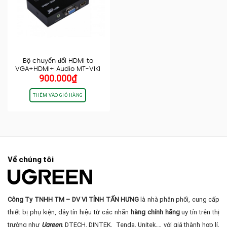
Bộ chuyển đổi HDMI to
VGA+HDMI+ Audio MT-VIKI
900.000
₫
HV03
THÊM VÀO GIỎ HÀNG
Về chúng tôi
Công Ty TNHH TM – DV VI TÍNH TẤN HƯNG
là nhà phân phối, cung cấp
thiết bị phụ kiện, dây tín hiệu từ các nhãn
hàng chính hãng
uy tín trên thị
trường như
Ugreen
, DTECH, DINTEK, Tenda, Unitek,… với giá thành hợp lí,