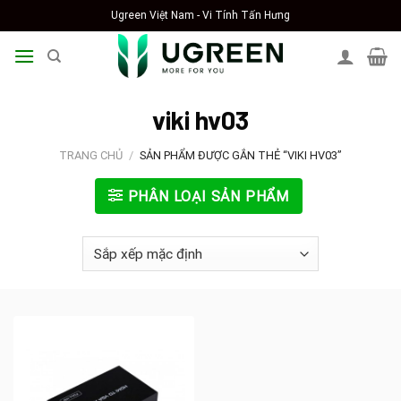
Skip
Ugreen Việt Nam - Vi Tính Tấn Hưng
to
content
viki hv03
TRANG CHỦ
/
SẢN PHẨM ĐƯỢC GẮN THẺ “VIKI HV03”
PHÂN LOẠI SẢN PHẨM