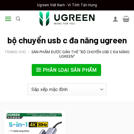
Skip
Ugreen Việt Nam - Vi Tính Tấn Hưng
to
content
bộ chuyển usb c đa năng ugreen
TRANG CHỦ
/
SẢN PHẨM ĐƯỢC GẮN THẺ “BỘ CHUYỂN USB C ĐA NĂNG
UGREEN”
PHÂN LOẠI SẢN PHẨM