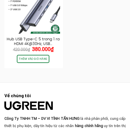
Hub USB Type-C 5 trong 1 ra
HDMI 4K@30Hz, USB…
Giá
Giá
380.000
₫
420.000
₫
gốc
hiện
là:
tại
THÊM VÀO GIỎ HÀNG
420.000₫.
là:
380.000₫.
Về chúng tôi
Công Ty TNHH TM – DV VI TÍNH TẤN HƯNG
là nhà phân phối, cung cấp
thiết bị phụ kiện, dây tín hiệu từ các nhãn
hàng chính hãng
uy tín trên thị