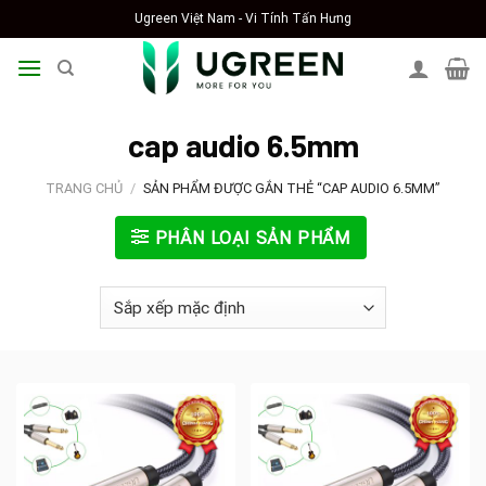
Skip
Ugreen Việt Nam - Vi Tính Tấn Hưng
to
content
cap audio 6.5mm
TRANG CHỦ
/
SẢN PHẨM ĐƯỢC GẮN THẺ “CAP AUDIO 6.5MM”
PHÂN LOẠI SẢN PHẨM