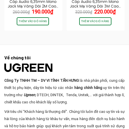
Cáp Audio 6,35mm Mono
Cáp Audio 6,35mm Mono
Jack Mạ Vàng Dài 2M Cao…
Jack Mạ Vàng Dài 3M Cao…
Giá
Giá
Giá
Giá
190.000
₫
220.000
₫
260.000
₫
320.000
₫
gốc
hiện
gốc
hiện
là:
tại
là:
tại
THÊM VÀO GIỎ HÀNG
THÊM VÀO GIỎ HÀNG
260.000₫.
là:
320.000₫.
là:
190.000₫.
220.0
Về chúng tôi
Công Ty TNHH TM – DV VI TÍNH TẤN HƯNG
là nhà phân phối, cung cấp
thiết bị phụ kiện, dây tín hiệu từ các nhãn
hàng chính hãng
uy tín trên thị
trường như
Ugreen
, DTECH, DINTEK, Tenda, Unitek,… với giá thành hợp lí,
chiết khấu cao cho khách lấy số lượng.
Với tiêu chí “Khách hàng là thượng đế”. Chúng tôi luôn đề cao uy tín và sự
hài lòng của khách hàng từ khâu tư vấn, mua hàng đến dịch vụ bảo hành
và hỗ trợ bảo hành giúp quý khách yên tâm trong suốt quá trình sử dụng