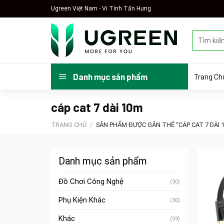
Skip
Ugreen Việt Nam - Vi Tính Tấn Hưng
to
content
Tìm
kiếm:
Trang Ch
Danh mục sản phẩm
cáp cat 7 dài 10m
TRANG CHỦ
/
SẢN PHẨM ĐƯỢC GẮN THẺ “CÁP CAT 7 DÀI 
Danh mục sản phẩm
Đồ Chơi Công Nghệ
(30)
Phụ Kiện Khác
(30)
Khác
(59)