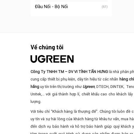
Đầu Nối - Bộ Nối
(61)
Về chúng tôi
Công Ty TNHH TM – DV VI TÍNH TẤN HƯNG
là nhà phân ph
cung cấp thiết bị phụ kiện, dây tín hiệu từ các nhãn
hàng ch
hãng
uy tín trên thị trường như
Ugreen
, DTECH, DINTEK, Ten
Unitek,… với giá thành hợp lí, chiết khấu cao cho khách lấy 
lượng.
Với tiêu chí “Khách hàng là thượng đế”. Chúng tôi luôn đề 
uy tín và sự hài lòng của khách hàng từ khâu tư vấn, mua ha
đến dịch vụ bảo hành và hỗ trợ bảo hành giúp quý khách 
tâm trong suốt quá trình sử dụng sản phẩm được bán ra 