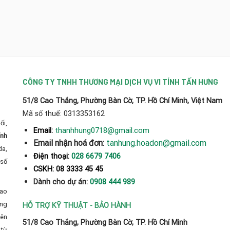
CÔNG TY TNHH THƯƠNG MẠI DỊCH VỤ VI TÍNH TẤN HƯNG
51/8 Cao Thắng, Phường Bàn Cờ, TP. Hồ Chí Minh, Việt Nam
Mã số thuế: 0313353162
ối,
thanhhung0718@gmail.com
Email:
ính
Email nhận hoá đơn:
tanhung.hoadon@gmail.com
da,
Điện thoại:
028 6679 7406
số
CSKH: 08 3333 45 45
Dành cho dự án:
0908 444 989
cao
̀ng
HỖ TRỢ KỸ THUẬT - BẢO HÀNH
yên
51/8 Cao Thắng, Phường Bàn Cờ, TP. Hồ Chí Minh
từ