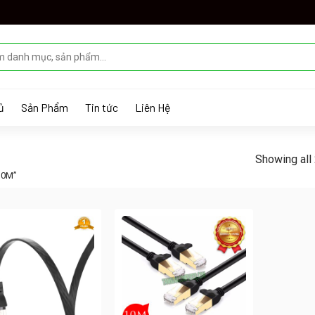
ủ
Sản Phẩm
Tin tức
Liên Hệ
Showing all 
10M”