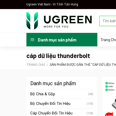
Skip
Ugreen Việt Nam - Vi Tính Tấn Hưng
to
content
Tìm
kiếm:
Trang Ch
Danh mục sản phẩm
cáp dữ liệu thunderbolt
TRANG CHỦ
/
SẢN PHẨM ĐƯỢC GẮN THẺ “CÁP DỮ LIỆU T
Danh mục sản phẩm
Bộ Chia & Gộp
(48)
Bộ Chuyển Đổi Tín Hiệu
(135)
Cáp Chuyển Đổi Tín Hiệu
(128)