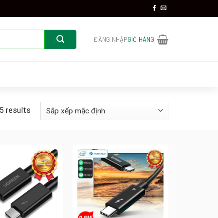
ĐĂNG NHẬP
GIỎ HÀNG
5 results