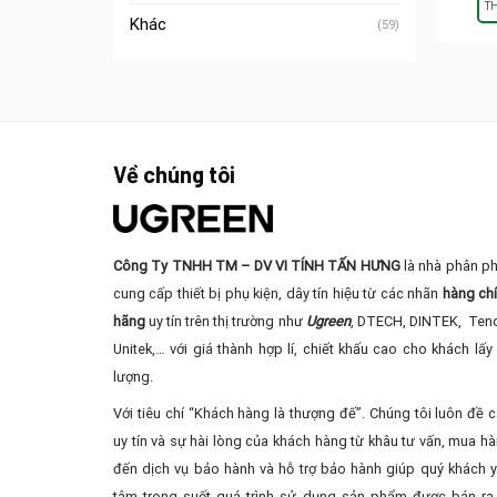
T
Khác
(59)
Về chúng tôi
Công Ty TNHH TM – DV VI TÍNH TẤN HƯNG
là nhà phân ph
cung cấp thiết bị phụ kiện, dây tín hiệu từ các nhãn
hàng ch
hãng
uy tín trên thị trường như
Ugreen
, DTECH, DINTEK, Ten
Unitek,… với giá thành hợp lí, chiết khấu cao cho khách lấy 
lượng.
Với tiêu chí “Khách hàng là thượng đế”. Chúng tôi luôn đề 
uy tín và sự hài lòng của khách hàng từ khâu tư vấn, mua ha
đến dịch vụ bảo hành và hỗ trợ bảo hành giúp quý khách 
tâm trong suốt quá trình sử dụng sản phẩm được bán ra 