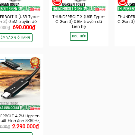
ERBOLT 3 (USB Type-
THUNDERBOLT 3 (USB Type-
THUNDER
n 3) 0.5M truyền dữ
C Gen 3) 0.8M truyền dữ
C Gen 3)
Giá
Giá
690.000
₫
Liên hệ
liệu…
liệu…
.000
₫
gốc
hiện
là:
tại
ĐỌC TIẾP
HÊM VÀO GIỎ HÀNG
950.000₫.
là:
690.000₫.
ERBOLT 4 2M Ugreen
xuất hình ảnh 8K60Hz,
Giá
Giá
2.290.000
₫
truyền…
.000
₫
gốc
hiện