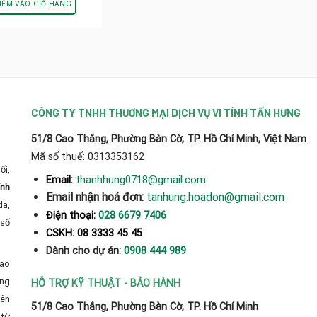
là:
tại
HÊM VÀO GIỎ HÀNG
2.490.000₫.
là:
2.290.000₫.
CÔNG TY TNHH THƯƠNG MẠI DỊCH VỤ VI TÍNH TẤN HƯNG
51/8 Cao Thắng, Phường Bàn Cờ, TP. Hồ Chí Minh, Việt Nam
Mã số thuế: 0313353162
ối,
thanhhung0718@gmail.com
Email:
ính
Email nhận hoá đơn:
tanhung.hoadon@gmail.com
da,
Điện thoại:
028 6679 7406
số
CSKH: 08 3333 45 45
Dành cho dự án:
0908 444 989
cao
̀ng
HỖ TRỢ KỸ THUẬT - BẢO HÀNH
yên
51/8 Cao Thắng, Phường Bàn Cờ, TP. Hồ Chí Minh
từ