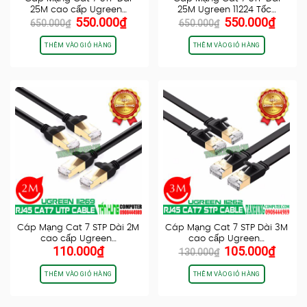
25M cao cấp Ugreen…
25M Ugreen 11224 Tốc…
Giá
Giá
Giá
Giá
550.000
₫
550.000
₫
650.000
₫
650.000
₫
gốc
hiện
gốc
hiện
là:
tại
là:
tại
THÊM VÀO GIỎ HÀNG
THÊM VÀO GIỎ HÀNG
650.000₫.
là:
650.000₫.
là:
550.000₫.
550.0
Cáp Mạng Cat 7 STP Dài 2M
Cáp Mạng Cat 7 STP Dài 3M
cao cấp Ugreen…
cao cấp Ugreen…
Giá
Giá
110.000
₫
105.000
₫
130.000
₫
gốc
hiện
là:
tại
THÊM VÀO GIỎ HÀNG
THÊM VÀO GIỎ HÀNG
130.000₫.
là:
105.0