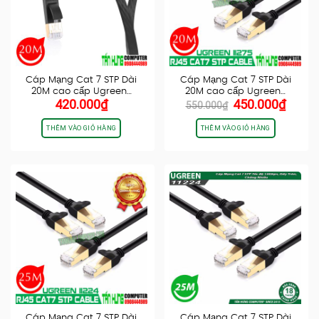
Cáp Mạng Cat 7 STP Dài
Cáp Mạng Cat 7 STP Dài
20M cao cấp Ugreen…
20M cao cấp Ugreen…
Giá
Giá
420.000
₫
450.000
₫
550.000
₫
gốc
hiện
là:
tại
THÊM VÀO GIỎ HÀNG
THÊM VÀO GIỎ HÀNG
550.000₫.
là:
450.0
Cáp Mạng Cat 7 STP Dài
Cáp Mạng Cat 7 STP Dài