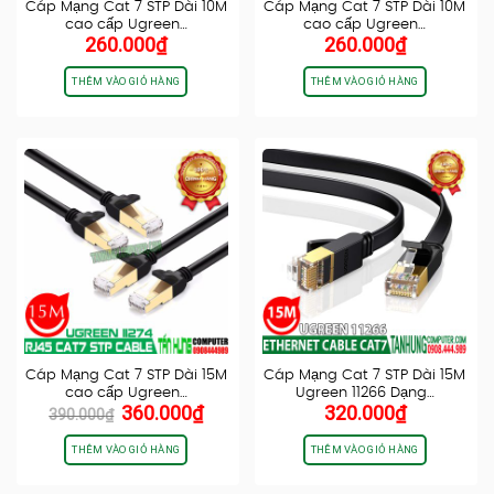
Cáp Mạng Cat 7 STP Dài 10M
Cáp Mạng Cat 7 STP Dài 10M
cao cấp Ugreen…
cao cấp Ugreen…
260.000
₫
260.000
₫
THÊM VÀO GIỎ HÀNG
THÊM VÀO GIỎ HÀNG
Cáp Mạng Cat 7 STP Dài 15M
Cáp Mạng Cat 7 STP Dài 15M
cao cấp Ugreen…
Ugreen 11266 Dạng…
Giá
Giá
360.000
₫
320.000
₫
390.000
₫
gốc
hiện
là:
tại
THÊM VÀO GIỎ HÀNG
THÊM VÀO GIỎ HÀNG
390.000₫.
là:
360.000₫.