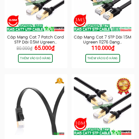
Cáp Mạng Cat 7 Patch Cord
Cáp Mạng Cat 7 STP Dài 1.5M
STP Dài 0.5M Ugreen…
Ugreen 11276 Dạng…
Giá
Giá
65.000
₫
110.000
₫
80.000
₫
gốc
hiện
là:
tại
THÊM VÀO GIỎ HÀNG
THÊM VÀO GIỎ HÀNG
80.000₫.
là:
65.000₫.