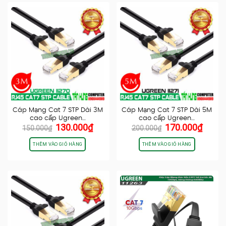
Cáp Mạng Cat 7 STP Dài 3M
Cáp Mạng Cat 7 STP Dài 5M
cao cấp Ugreen…
cao cấp Ugreen…
Giá
Giá
Giá
Giá
130.000
₫
170.000
₫
150.000
₫
200.000
₫
gốc
hiện
gốc
hiện
là:
tại
là:
tại
THÊM VÀO GIỎ HÀNG
THÊM VÀO GIỎ HÀNG
150.000₫.
là:
200.000₫.
là:
130.000₫.
170.0