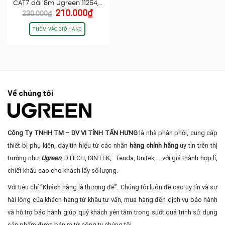
CAT7 dài 8m Ugreen 11264,…
Giá
Giá
210.000
₫
230.000
₫
gốc
hiện
là:
tại
THÊM VÀO GIỎ HÀNG
230.000₫.
là:
210.000₫.
Về chúng tôi
Công Ty TNHH TM – DV VI TÍNH TẤN HƯNG
là nhà phân phối, cung cấp
thiết bị phụ kiện, dây tín hiệu từ các nhãn
hàng chính hãng
uy tín trên thị
trường như
Ugreen
, DTECH, DINTEK, Tenda, Unitek,… với giá thành hợp lí,
chiết khấu cao cho khách lấy số lượng.
Với tiêu chí “Khách hàng là thượng đế”. Chúng tôi luôn đề cao uy tín và sự
hài lòng của khách hàng từ khâu tư vấn, mua hàng đến dịch vụ bảo hành
và hỗ trợ bảo hành giúp quý khách yên tâm trong suốt quá trình sử dụng
sản phẩm được bán ra từ công ty chúng tôi.