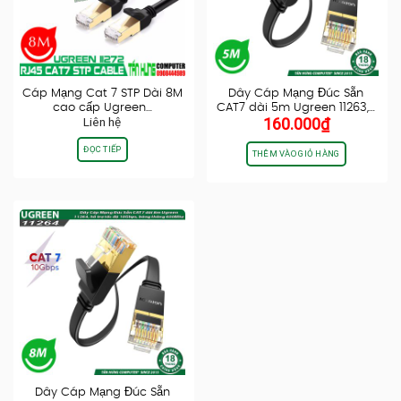
Cáp Mạng Cat 7 STP Dài 8M
Dây Cáp Mạng Đúc Sẵn
cao cấp Ugreen…
CAT7 dài 5m Ugreen 11263,…
Liên hệ
160.000
₫
ĐỌC TIẾP
THÊM VÀO GIỎ HÀNG
Dây Cáp Mạng Đúc Sẵn