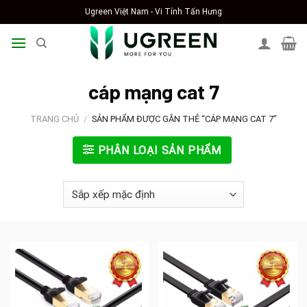
Skip
Ugreen Việt Nam - Vi Tính Tấn Hưng
to
content
cáp mạng cat 7
TRANG CHỦ
/
SẢN PHẨM ĐƯỢC GẮN THẺ “CÁP MẠNG CAT 7”
PHÂN LOẠI SẢN PHẨM