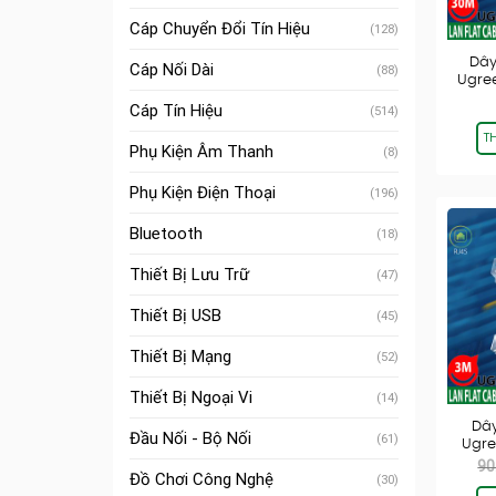
Cáp Chuyển Đổi Tín Hiệu
(128)
Dây
Cáp Nối Dài
(88)
Ugre
Gi
Cáp Tín Hiệu
(514)
T
Phụ Kiện Âm Thanh
(8)
Phụ Kiện Điện Thoại
(196)
Bluetooth
(18)
Thiết Bị Lưu Trữ
(47)
Thiết Bị USB
(45)
Thiết Bị Mạng
(52)
Thiết Bị Ngoại Vi
(14)
Dây
Đầu Nối - Bộ Nối
(61)
Ugre
Gi
90
Đồ Chơi Công Nghệ
(30)