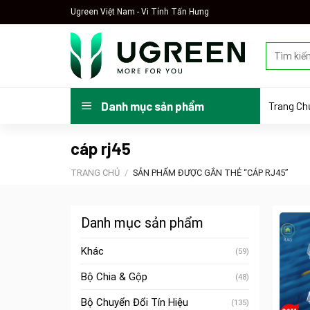
Skip
Ugreen Việt Nam - Vi Tính Tấn Hưng
to
content
Tìm
kiếm:
Trang Ch
Danh mục sản phẩm
cáp rj45
TRANG CHỦ
/
SẢN PHẨM ĐƯỢC GẮN THẺ “CÁP RJ45”
Danh mục sản phẩm
Khác
(59)
Bộ Chia & Gộp
(48)
Bộ Chuyển Đổi Tín Hiệu
(135)