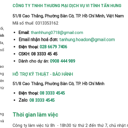
CÔNG TY TNHH THƯƠNG MẠI DỊCH VỤ VI TÍNH TẤN HƯNG
51/8 Cao Thắng, Phường Bàn Cờ, TP. Hồ Chí Minh, Việt Nam
Mã số thuế: 0313353162
ối,
thanhhung0718@gmail.com
Email:
ính
Email nhận hoá đơn:
tanhung.hoadon@gmail.com
da,
Điện thoại:
028 6679 7406
số
CSKH: 08 3333 45 45
Dành cho dự án:
0908 444 989
cao
̀ng
HỖ TRỢ KỸ THUẬT - BẢO HÀNH
yên
51/8 Cao Thắng, Phường Bàn Cờ, TP. Hồ Chí Minh
từ
Điện thoại:
08 3333 4545
Zalo
:
08 3333 4545
Thời gian làm việc
ong
và
Công ty làm việc từ 8h - 18h30 từ thứ 2 đến thứ 7, chủ nhật 