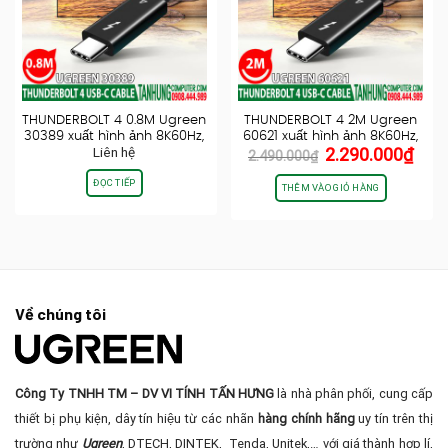
THUNDERBOLT 4 0.8M Ugreen
THUNDERBOLT 4 2M Ugreen
30389 xuất hình ảnh 8K60Hz,
60621 xuất hình ảnh 8K60Hz,
Giá
Giá
Liên hệ
2.290.000
₫
truyền…
truyền…
2.490.000
₫
gốc
hiện
ĐỌC TIẾP
là:
tại
THÊM VÀO GIỎ HÀNG
2.490.000₫.
là:
2.29
Về chúng tôi
Công Ty TNHH TM – DV VI TÍNH TẤN HƯNG
là nhà phân phối, cung cấp
thiết bị phụ kiện, dây tín hiệu từ các nhãn
hàng chính hãng
uy tín trên thị
trường như
Ugreen
, DTECH, DINTEK, Tenda, Unitek,… với giá thành hợp lí,