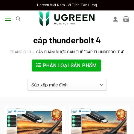
Skip
Ugreen Việt Nam - Vi Tính Tấn Hưng
to
content
cáp thunderbolt 4
TRANG CHỦ
/
SẢN PHẨM ĐƯỢC GẮN THẺ “CÁP THUNDERBOLT 4”
PHÂN LOẠI SẢN PHẨM