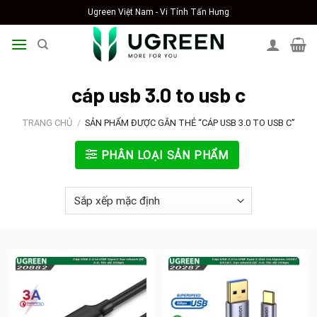
Skip
Ugreen Việt Nam - Vi Tính Tấn Hưng
to
content
cáp usb 3.0 to usb c
TRANG CHỦ
/
SẢN PHẨM ĐƯỢC GẮN THẺ “CÁP USB 3.0 TO USB C”
PHÂN LOẠI SẢN PHẨM