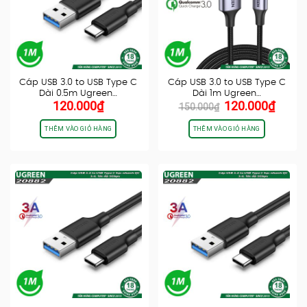
Cáp USB 3.0 to USB Type C
Cáp USB 3.0 to USB Type C
Dài 0.5m Ugreen…
Dài 1m Ugreen…
Giá
Giá
120.000
₫
120.000
₫
150.000
₫
gốc
hiện
là:
tại
THÊM VÀO GIỎ HÀNG
THÊM VÀO GIỎ HÀNG
150.000₫.
là:
120.0