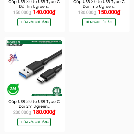
Cáp USB 3.0 to USB Type C
Cáp USB 3.0 to USB Type C
Dài 1m Ugreen…
Dài 1m5 Ugreen…
Giá
Giá
Giá
Giá
140.000
₫
150.000
₫
150.000
₫
180.000
₫
gốc
hiện
gốc
hiện
là:
tại
là:
tại
THÊM VÀO GIỎ HÀNG
THÊM VÀO GIỎ HÀNG
150.000₫.
là:
180.000₫.
là:
140.000₫.
150.0
Cáp USB 3.0 to USB Type C
Dài 2m Ugreen…
Giá
Giá
180.000
₫
200.000
₫
gốc
hiện
là:
tại
THÊM VÀO GIỎ HÀNG
200.000₫.
là:
180.000₫.