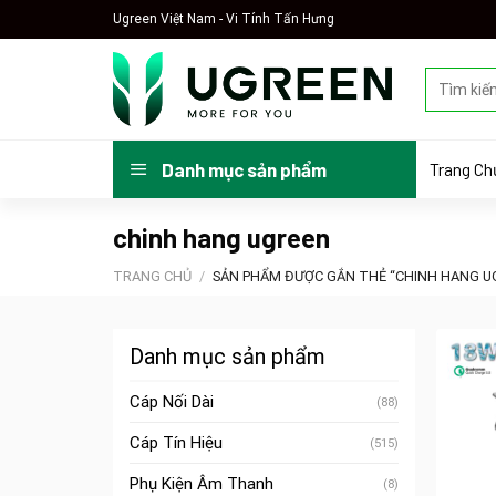
Skip
Ugreen Việt Nam - Vi Tính Tấn Hưng
to
content
Tìm
kiếm:
Trang Ch
Danh mục sản phẩm
chinh hang ugreen
TRANG CHỦ
/
SẢN PHẨM ĐƯỢC GẮN THẺ “CHINH HANG U
Danh mục sản phẩm
Cáp Nối Dài
(88)
Cáp Tín Hiệu
(515)
Phụ Kiện Âm Thanh
(8)