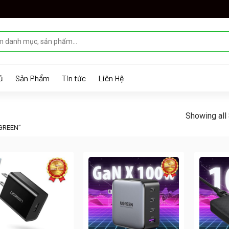
ủ
Sản Phẩm
Tin tức
Liên Hệ
Showing all 
GREEN”