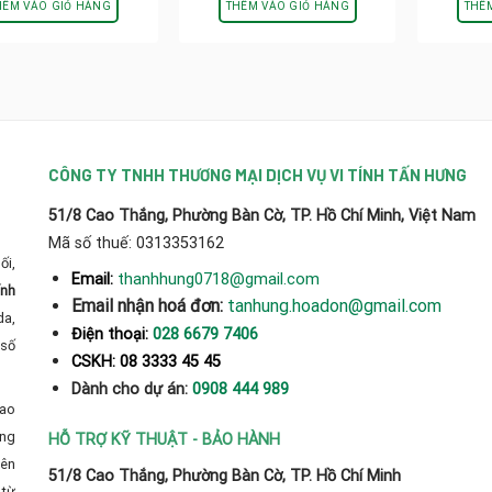
là:
tại
HÊM VÀO GIỎ HÀNG
THÊM VÀO GIỎ HÀNG
THÊ
1.200.000₫.
là:
790.000₫.
CÔNG TY TNHH THƯƠNG MẠI DỊCH VỤ VI TÍNH TẤN HƯNG
51/8 Cao Thắng, Phường Bàn Cờ, TP. Hồ Chí Minh, Việt Nam
Mã số thuế: 0313353162
ối,
thanhhung0718@gmail.com
Email:
ính
Email nhận hoá đơn:
tanhung.hoadon@gmail.com
da,
Điện thoại:
028 6679 7406
số
CSKH: 08 3333 45 45
Dành cho dự án:
0908 444 989
cao
̀ng
HỖ TRỢ KỸ THUẬT - BẢO HÀNH
yên
51/8 Cao Thắng, Phường Bàn Cờ, TP. Hồ Chí Minh
từ