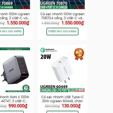
nhanh 100W Ugreen
Củ sạc nhanh 100W Ugreen
cổng, 3 USB-C và…
70870,4 cổng, 3 USB-C và…
Giá
Giá
Giá
Giá
1.550.000
₫
1.550.000
₫
00
₫
1.890.000
₫
gốc
hiện
gốc
hiện
là:
tại
là:
tại
M VÀO GIỎ HÀNG
THÊM VÀO GIỎ HÀNG
1.890.000₫.
là:
1.890.000₫.
là:
1.550.000₫.
1.550.000₫.
nhanh GaN X 100W
Củ sạc nhanh USB Type-C
 40747, 3 USB-C…
20W Ugreen 60449, chân
Giá
Giá
Giá
Giá
990.000
₫
130.000
₫
dẹc
000
₫
380.000
₫
gốc
hiện
gốc
hiện