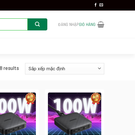
ĐĂNG NHẬP
GIỎ HÀNG
8 results