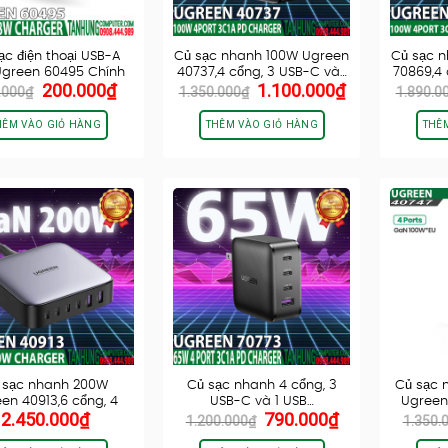
ạc điện thoại USB-A
Củ sạc nhanh 100W Ugreen
Củ sạc 
Ugreen 60495 Chính
40737,4 cổng, 3 USB-C và…
70869,4 
Giá
Giá
Giá
Giá
200.000
₫
1.100.000
₫
hãng…
.000
₫
1.350.000
₫
1.890.0
gốc
hiện
gốc
hiện
là:
tại
là:
tại
HÊM VÀO GIỎ HÀNG
THÊM VÀO GIỎ HÀNG
THÊ
350.000₫.
là:
1.350.000₫.
là:
200.000₫.
1.100.000₫.
 sạc nhanh 200W
Củ sạc nhanh 4 cổng, 3
Củ sạc 
en 40913,6 cổng, 4
USB-C và 1 USB…
Ugreen
Giá
Giá
2.450.000
₫
790.000
₫
USB-C và…
1.200.000
₫
1.350.
gốc
hiện