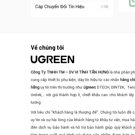
T
Cáp Chuyển Đổi Tín Hiệu
(128)
Về chúng tôi
Công Ty TNHH TM – DV VI TÍNH TẤN HƯNG
là nhà phân ph
cung cấp thiết bị phụ kiện, dây tín hiệu từ các nhãn
hàng ch
hãng
uy tín trên thị trường như
Ugreen
, DTECH, DINTEK, Ten
Unitek,… với giá thành hợp lí, chiết khấu cao cho khách lấy 
lượng.
Với tiêu chí “Khách hàng là thượng đế”. Chúng tôi luôn đề 
uy tín và sự hài lòng của khách hàng từ khâu tư vấn, mua ha
đến dịch vụ bảo hành và hỗ trợ bảo hành giúp quý khách 
tâm trong suốt quá trình sử dụng sản phẩm được bán ra 