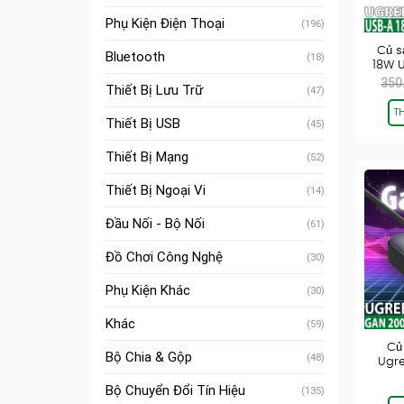
Phụ Kiện Điện Thoại
(196)
Củ s
Bluetooth
(18)
18W 
350
Thiết Bị Lưu Trữ
(47)
T
Thiết Bị USB
(45)
Thiết Bị Mạng
(52)
Thiết Bị Ngoại Vi
(14)
Đầu Nối - Bộ Nối
(61)
Đồ Chơi Công Nghệ
(30)
Phụ Kiện Khác
(30)
Khác
(59)
Củ
Bộ Chia & Gộp
(48)
Ugre
Bộ Chuyển Đổi Tín Hiệu
(135)