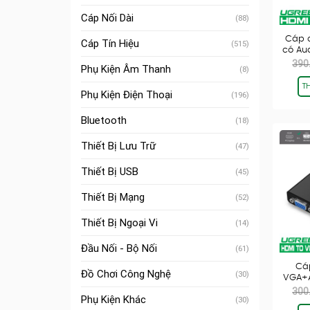
Cáp Nối Dài
(88)
Cáp 
Cáp Tín Hiệu
(515)
có Au
390
Phụ Kiện Âm Thanh
(8)
T
Phụ Kiện Điện Thoại
(196)
Bluetooth
(18)
Thiết Bị Lưu Trữ
(47)
Thiết Bị USB
(45)
Thiết Bị Mạng
(52)
Thiết Bị Ngoại Vi
(14)
Đầu Nối - Bộ Nối
(61)
Cá
Đồ Chơi Công Nghệ
(30)
VGA+A
300
Phụ Kiện Khác
(30)