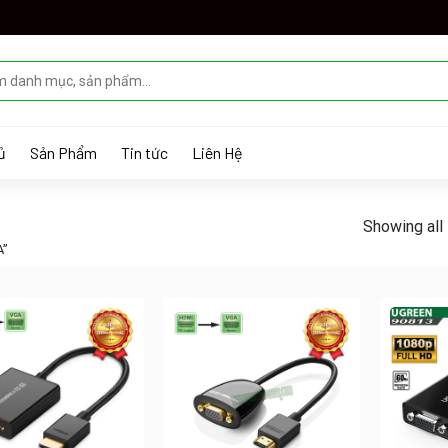
ủ
Sản Phẩm
Tin tức
Liên Hệ
Showing all 
A”