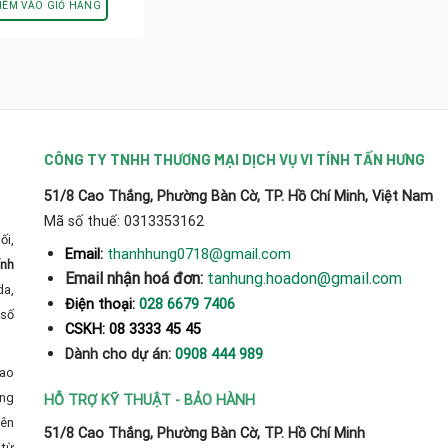
là:
tại
HÊM VÀO GIỎ HÀNG
300.000₫.
là:
210.000₫.
CÔNG TY TNHH THƯƠNG MẠI DỊCH VỤ VI TÍNH TẤN HƯNG
51/8 Cao Thắng, Phường Bàn Cờ, TP. Hồ Chí Minh, Việt Nam
Mã số thuế: 0313353162
ối,
thanhhung0718@gmail.com
Email:
ính
Email nhận hoá đơn:
tanhung.hoadon@gmail.com
da,
Điện thoại:
028 6679 7406
số
CSKH: 08 3333 45 45
Dành cho dự án:
0908 444 989
cao
̀ng
HỖ TRỢ KỸ THUẬT - BẢO HÀNH
yên
51/8 Cao Thắng, Phường Bàn Cờ, TP. Hồ Chí Minh
từ