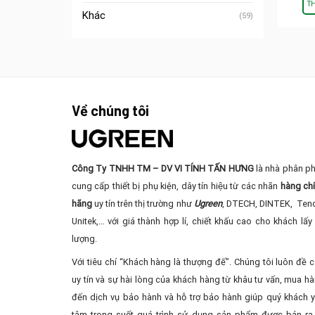
T
Khác
(59)
Về chúng tôi
Công Ty TNHH TM – DV VI TÍNH TẤN HƯNG
là nhà phân ph
cung cấp thiết bị phụ kiện, dây tín hiệu từ các nhãn
hàng ch
hãng
uy tín trên thị trường như
Ugreen
, DTECH, DINTEK, Ten
Unitek,… với giá thành hợp lí, chiết khấu cao cho khách lấy 
lượng.
Với tiêu chí “Khách hàng là thượng đế”. Chúng tôi luôn đề 
uy tín và sự hài lòng của khách hàng từ khâu tư vấn, mua ha
đến dịch vụ bảo hành và hỗ trợ bảo hành giúp quý khách 
tâm trong suốt quá trình sử dụng sản phẩm được bán ra 