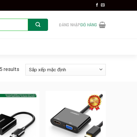
ĐĂNG NHẬP
GIỎ HÀNG
5 results