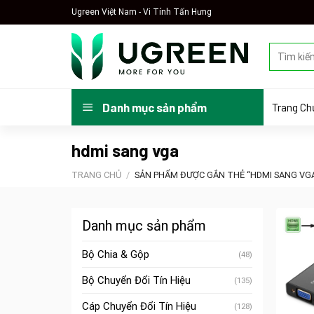
Skip
Ugreen Việt Nam - Vi Tính Tấn Hưng
to
content
Tìm
kiếm:
Trang Ch
Danh mục sản phẩm
hdmi sang vga
TRANG CHỦ
/
SẢN PHẨM ĐƯỢC GẮN THẺ “HDMI SANG VG
Danh mục sản phẩm
Bộ Chia & Gộp
(48)
Bộ Chuyển Đổi Tín Hiệu
(135)
Cáp Chuyển Đổi Tín Hiệu
(128)