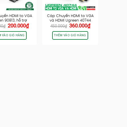
uyển HDMI to VGA
Cáp Chuyển HDMI to VGA
n 90813, hỗ trợ
và HDMI Ugreen 40744
Giá
Giá
Giá
Giá
200.000
₫
360.000
₫
FullHD…
00
₫
450.000
₫
gốc
hiện
gốc
hiện
là:
tại
là:
tại
M VÀO GIỎ HÀNG
THÊM VÀO GIỎ HÀNG
260.000₫.
là:
450.000₫.
là:
200.000₫.
360.000₫.