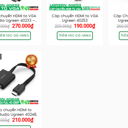
chuyển HDMI to VGA
Cáp chuyển HDMI to VGA
Cáp Ch
dio Ugreen 40233 –…
Ugreen 40253
Ugree
Giá
Giá
Giá
Giá
270.000
₫
190.000
₫
.000
₫
250.000
₫
260.0
gốc
hiện
gốc
hiện
là:
tại
là:
tại
HÊM VÀO GIỎ HÀNG
THÊM VÀO GIỎ HÀNG
THÊ
390.000₫.
là:
250.000₫.
là:
270.000₫.
190.000₫.
p chuyển HDMI to
udio Ugreen 40248,
Giá
Giá
210.000
₫
hỗ trợ Full…
.000
₫
gốc
hiện