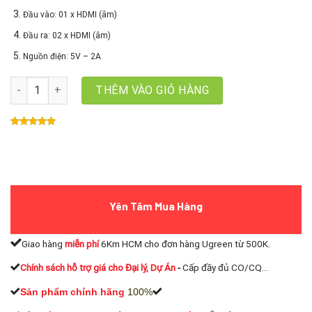
Đầu vào: 01 x HDMI (âm)
Đầu ra: 02 x HDMI (âm)
Nguồn điện: 5V – 2A
Bộ chia HDMI 1 ra 2 Ugreen 40201 hỗ trợ 4K*2K 3D HDCP số lượng
THÊM VÀO GIỎ HÀNG
Yên Tâm Mua Hàng
Giao hàng
miễn phí
6Km HCM cho đơn hàng Ugreen từ 500K.
Chính sách hỗ trợ giá cho Đại lý, Dự Án
-
Cấp đầy đủ CO/CQ...
Sản phẩm chính hãng
100%