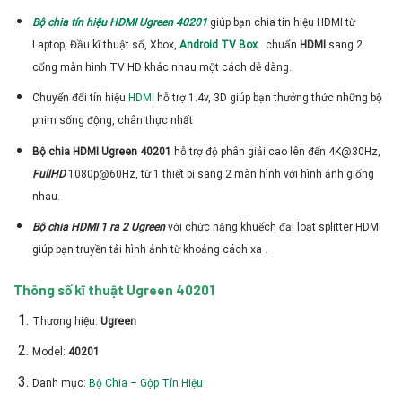
Bộ chia tín hiệu HDMI Ugreen 40201
giúp bạn chia tín hiệu HDMI từ
Laptop, Đầu kĩ thuật số, Xbox,
Android TV Box
…chuẩn
HDMI
sang 2
cổng màn hình TV HD khác nhau một cách dễ dàng.
Chuyển đổi tín hiệu
HDMI
hỗ trợ 1.4v, 3D giúp bạn thưởng thức những bộ
phim sống động, chân thực nhất
Bộ chia HDMI Ugreen 40201
hỗ trợ độ phân giải cao lên đến 4K@30Hz,
FullHD
1080p@60Hz, từ 1 thiết bị sang 2 màn hình với hình ảnh giống
nhau.
Bộ chia HDMI 1 ra 2 Ugreen
với chức năng khuếch đại loạt splitter HDMI
giúp bạn truyền tải hình ảnh từ khoảng cách xa .
Thông số kĩ thuật Ugreen 40201
Thương hiệu:
Ugreen
Model:
40201
Danh mục:
Bộ Chia – Gộp Tín Hiệu