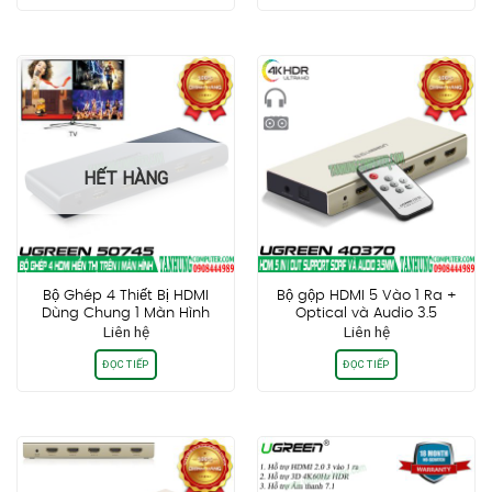
550.000₫.
là:
450.000₫.
là:
450.000₫.
330.0
HẾT HÀNG
Bộ Ghép 4 Thiết Bị HDMI
Bộ gộp HDMI 5 Vào 1 Ra +
Dùng Chung 1 Màn Hình
Optical và Audio 3.5
Liên hệ
Liên hệ
Ugreen 50745
Ugreen 40370 Hỗ trợ 3D 4K
(4096×2160@30hz), FULL HD
ĐỌC TIẾP
ĐỌC TIẾP
1080P@60hz