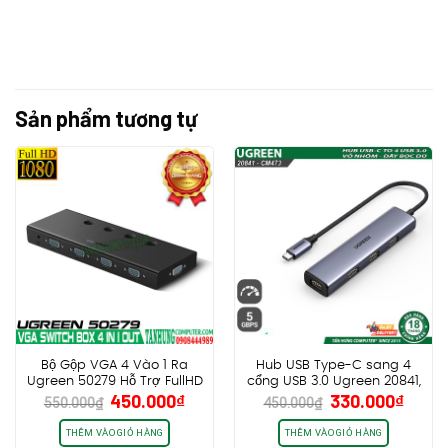
Sản phẩm tương tự
Bộ Gộp VGA 4 Vào 1 Ra
Hub USB Type-C sang 4
Ugreen 50279 Hỗ Trợ FullHD
cổng USB 3.0 Ugreen 20841,
Giá
Giá
Giá
Giá
450.000
₫
330.000
₫
500MHz
Vỏ nhôm, dây bọc dù
550.000
₫
450.000
₫
gốc
hiện
gốc
hiện
là:
tại
là:
tại
THÊM VÀO GIỎ HÀNG
THÊM VÀO GIỎ HÀNG