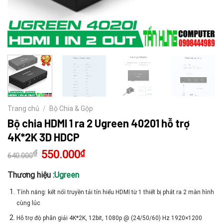
Trang chủ
/
Bộ Chia & Gộp
Bộ chia HDMI 1 ra 2 Ugreen 40201 hỗ trợ
4K*2K 3D HDCP
₫
Giá
550.000
₫
Giá
640.000
gốc
hiện
là:
tại
640.000₫.
là:
Thương hiệu :
Ugreen
550.000₫.
Tính năng: kết nối truyền tải tín hiểu HDMI từ 1 thiết bị phát ra 2 màn hình
cùng lúc
Hỗ trợ độ phân giải 4K*2K, 12bit, 1080p @ (24/50/60) Hz 1920×1200