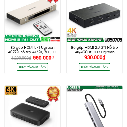
Bộ gộp HDMI 5×1 Ugreen
Bộ gộp HDMI 2.0 3*1 Hỗ trợ
40279, hỗ trợ 4K*2K, 3D , Full
4K@60Hz HDR Ugreen
Giá
Giá
990.000
₫
930.000
₫
HD
50709
1.200.000
₫
gốc
hiện
là:
tại
THÊM VÀO GIỎ HÀNG
THÊM VÀO GIỎ HÀNG
1.200.000₫.
là:
990.000₫.