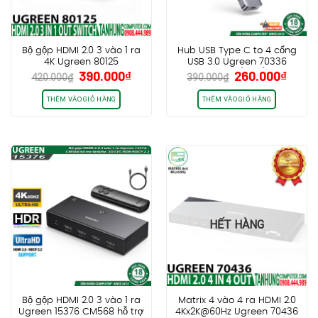
Bộ gộp HDMI 2.0 3 vào 1 ra
Hub USB Type C to 4 cổng
4K Ugreen 80125
USB 3.0 Ugreen 70336
Giá
Giá
Giá
Giá
390.000
₫
260.000
₫
CM219 (NEW)
420.000
₫
390.000
₫
gốc
hiện
gốc
hiện
là:
tại
là:
tại
THÊM VÀO GIỎ HÀNG
THÊM VÀO GIỎ HÀNG
420.000₫.
là:
390.000₫.
là:
390.000₫.
260.0
HẾT HÀNG
Bộ gộp HDMI 2.0 3 vào 1 ra
Matrix 4 vào 4 ra HDMI 2.0
Ugreen 15376 CM568 hỗ trợ
4Kx2K@60Hz Ugreen 70436