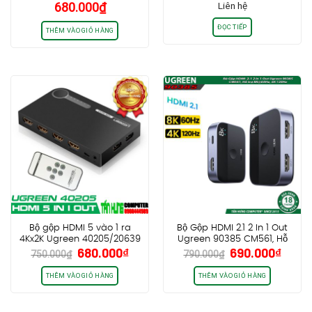
680.000
₫
Liên hệ
4k60hz, 3D CEC HDR HDCP
2.2
ĐỌC TIẾP
THÊM VÀO GIỎ HÀNG
Bộ gộp HDMI 5 vào 1 ra
Bộ Gộp HDMI 2.1 2 In 1 Out
4Kx2K Ugreen 40205/20639
Ugreen 90385 CM561, Hỗ
Giá
Giá
Giá
Giá
680.000
₫
690.000
₫
trợ 8K@60Hz, 4K 144Hz,
750.000
₫
790.000
₫
gốc
hiện
gốc
hiện
2K240Hz
là:
tại
là:
tại
THÊM VÀO GIỎ HÀNG
THÊM VÀO GIỎ HÀNG
750.000₫.
là:
790.000₫.
là:
680.000₫.
690.0