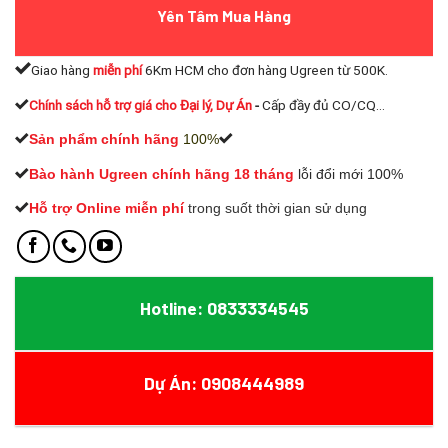
390.000₫.
Yên Tâm Mua Hàng
Giao hàng
miễn phí
6Km HCM cho đơn hàng Ugreen từ 500K.
Chính sách hỗ trợ giá cho Đại lý, Dự Án
-
Cấp đầy đủ CO/CQ...
Sản phẩm chính hãng
100%
Bào hành Ugreen chính hãng 18 tháng
lỗi đổi mới 100%
Hỗ trợ Online miễn phí
t
rong suốt thời gian sử dụng
Hotline: 0833334545
Dự Án: 0908444989