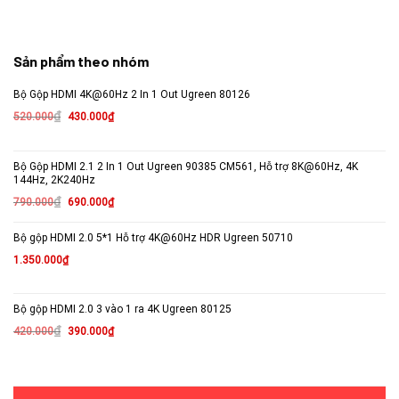
Sản phẩm theo nhóm
Bộ Gộp HDMI 4K@60Hz 2 In 1 Out Ugreen 80126
Giá
Giá
₫
520.000
430.000
₫
gốc
hiện
là:
tại
Bộ Gộp HDMI 2.1 2 In 1 Out Ugreen 90385 CM561, Hỗ trợ 8K@60Hz, 4K
520.000₫.
là:
144Hz, 2K240Hz
430.000₫.
Giá
Giá
₫
790.000
690.000
₫
gốc
hiện
là:
tại
Bộ gộp HDMI 2.0 5*1 Hỗ trợ 4K@60Hz HDR Ugreen 50710
790.000₫.
là:
1.350.000
₫
690.000₫.
Bộ gộp HDMI 2.0 3 vào 1 ra 4K Ugreen 80125
Giá
Giá
₫
420.000
390.000
₫
gốc
hiện
là:
tại
420.000₫.
là: