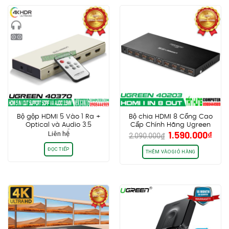
Bộ gộp HDMI 5 Vào 1 Ra +
Bộ chia HDMI 8 Cổng Cao
Optical và Audio 3.5
Cấp Chính Hãng Ugreen
Giá
Giá
Liên hệ
1.590.000
₫
Ugreen 40370 Hỗ trợ 3D 4K
40203
2.090.000
₫
gốc
hiệ
(4096×2160@30hz), FULL HD
ĐỌC TIẾP
1080P@60hz
là:
tại
THÊM VÀO GIỎ HÀNG
2.090.000₫.
là:
1.59