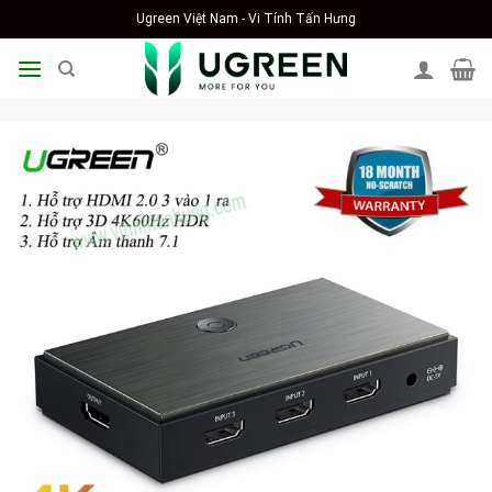
Skip
Ugreen Việt Nam - Vi Tính Tấn Hưng
to
content