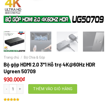
Trang chủ
/
Bộ Chia & Gộp
Bộ gộp HDMI 2.0 3*1 Hỗ trợ 4K@60Hz HDR
Ugreen 50709
930.000
₫
Bộ gộp HDMI 2.0 3*1 Hỗ trợ 4K@60Hz HDR Ugreen 50709 số lượng
THÊM VÀO GIỎ HÀNG