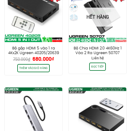
HẾT HÀNG
Bộ gộp HDMI 5 vào 1 ra
Bộ Chia HDMI 2.0 4K60Hz 1
4Kx2K Ugreen 40205/20639
Vào 2 Ra Ugreen 50707
Giá
Giá
680.000
₫
Liên hệ
750.000
₫
gốc
hiện
ĐỌC TIẾP
là:
tại
THÊM VÀO GIỎ HÀNG
750.000₫.
là:
680.000₫.