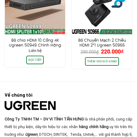
Bộ chia HDMI 10 Cổng 4K
Bộ Chuyển Mạch 2 Chiều
Ugreen 50949 Chính Hãng
HDMI 2*1 Ugreen 50966
Giá
Giá
Liên hệ
220.000
₫
Cao Cấp
290.000
₫
gốc
hiện
ĐỌC TIẾP
là:
tại
THÊM VÀO GIỎ HÀNG
290.000₫.
là:
220.0
Về chúng tôi
Công Ty TNHH TM – DV VI TÍNH TẤN HƯNG
là nhà phân phối, cung cấp
thiết bị phụ kiện, dây tín hiệu từ các nhãn
hàng chính hãng
uy tín trên thị
trường như
Ugreen
, DTECH, DINTEK, Tenda, Unitek,… với giá thành hợp lí,