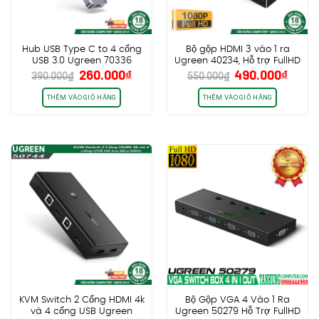
Hub USB Type C to 4 cổng
Bộ gộp HDMI 3 vào 1 ra
USB 3.0 Ugreen 70336
Ugreen 40234, Hỗ trợ FullHD
Giá
Giá
Giá
Giá
260.000
₫
490.000
₫
CM219 (NEW)
1080P@60Hz, có Remote
390.000
₫
550.000
₫
gốc
hiện
gốc
hiện
điều khiển IR rời
là:
tại
là:
tại
THÊM VÀO GIỎ HÀNG
THÊM VÀO GIỎ HÀNG
390.000₫.
là:
550.000₫.
là:
260.000₫.
490.0
KVM Switch 2 Cổng HDMI 4k
Bộ Gộp VGA 4 Vào 1 Ra
và 4 cổng USB Ugreen
Ugreen 50279 Hỗ Trợ FullHD