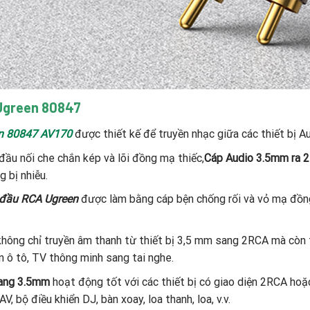
 Ugreen 80847
en 80847 AV170
được thiết kế để truyền nhạc giữa các thiết bị Au
đầu nối che chắn kép và lõi đồng mạ thiếc,
Cáp Audio 3.5mm ra 
g bị nhiễu.
 đầu RCA Ugreen
được làm bằng cáp bện chống rối và vỏ mạ đồn
 không chỉ truyền âm thanh từ thiết bị 3,5 mm sang 2RCA mà còn
n ô tô, TV thông minh sang tai nghe.
sang 3.5mm
hoạt động tốt với các thiết bị có giao diện 2RCA hoặ
V, bộ điều khiển DJ, bàn xoay, loa thanh, loa, v.v.