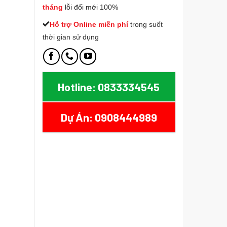
tháng
lỗi đổi mới 100%
Hỗ trợ Online miễn phí
t
rong suốt
thời gian sử dụng
847 AV170 số lượng
Hotline: 0833334545
Dự Án: 0908444989