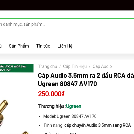
ủ
Sản Phẩm
Tin tức
Liên Hệ
Trang chủ
/
Cáp Tín Hiệu
/
Cáp Audio
Cáp Audio 3.5mm ra 2 đầu RCA dà
Ugreen 80847 AV170
250.000
₫
Thương hiệu :
Ugreen
Model: Ugreen 80847 AV170
Tính năng:
cáp chuyển Audio 3.5mm sang RCA