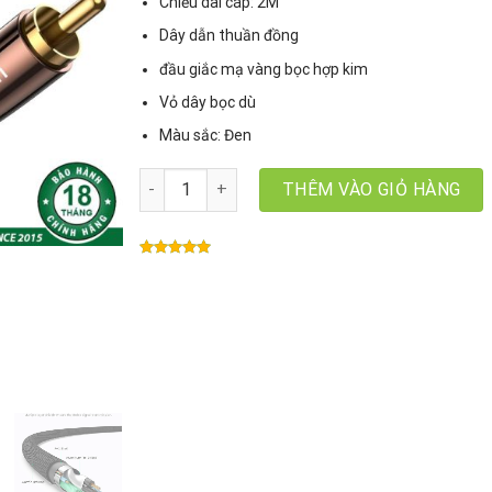
Chiều dài cáp: 2M
Dây dẫn thuần đồng
đầu giắc mạ vàng bọc hợp kim
Vỏ dây bọc dù
Màu sắc: Đen
Cáp Audio 3.5mm ra 2 đầu RCA dài 2m Ugreen 80
THÊM VÀO GIỎ HÀNG