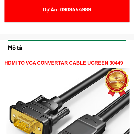
Dự Án: 0908444989
Mô tả
HDMI TO VGA CONVERTAR CABLE UGREEN 30449