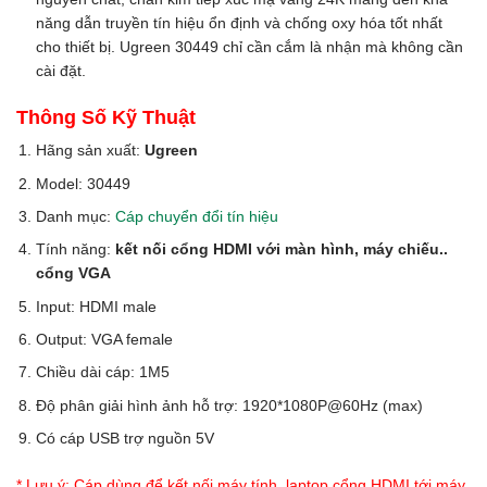
năng dẫn truyền tín hiệu ổn định và chống oxy hóa tốt nhất
cho thiết bị. Ugreen 30449 chỉ cần cắm là nhận mà không cần
cài đặt.
Thông Số Kỹ Thuật
Hãng sản xuất:
Ugreen
Model: 30449
Danh mục:
Cáp chuyển đổi tín hiệu
Tính năng:
kết nối cổng HDMI với màn hình, máy chiếu..
cổng VGA
Input: HDMI male
Output: VGA female
Chiều dài cáp: 1M5
Độ phân giải hình ảnh hỗ trợ: 1920*1080P@60Hz (max)
Có cáp USB trợ nguồn 5V
* Lưu ý: Cáp dùng để kết nối máy tính, laptop cổng HDMI tới máy