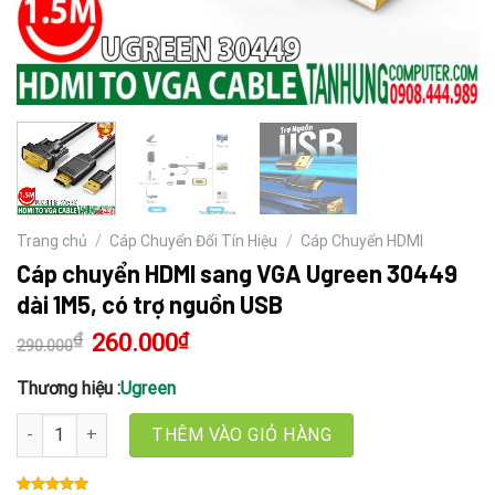
Trang chủ
/
Cáp Chuyển Đổi Tín Hiệu
/
Cáp Chuyển HDMI
Cáp chuyển HDMI sang VGA Ugreen 30449
dài 1M5, có trợ nguồn USB
₫
Giá
260.000
₫
Giá
290.000
gốc
hiện
là:
tại
290.000₫.
là:
Thương hiệu :
Ugreen
260.000₫.
Cáp chuyển HDMI sang VGA Ugreen 30449 dài 1M5, có trợ nguồn U
THÊM VÀO GIỎ HÀNG