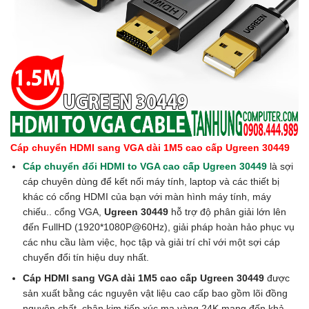
Cáp chuyển HDMI sang VGA dài 1M5 cao cấp Ugreen 30449
Cáp chuyển đổi HDMI to VGA cao cấp Ugreen 30449
là sợi
cáp chuyên dùng để kết nối máy tính, laptop và các thiết bị
khác có cổng HDMI của bạn với màn hình máy tính, máy
chiếu.. cổng VGA,
Ugreen 30449
hỗ trợ độ phân giải lớn lên
đến FullHD (1920*1080P@60Hz), giải pháp hoàn hảo phục vụ
các nhu cầu làm việc, học tập và giải trí chỉ với một sợi cáp
chuyển đổi tín hiệu duy nhất.
Cáp HDMI sang VGA dài 1M5 cao cấp Ugreen 30449
được
sản xuất bằng các nguyên vật liệu cao cấp bao gồm lõi đồng
nguyên chất, chân kim tiếp xúc mạ vàng 24K mang đến khả