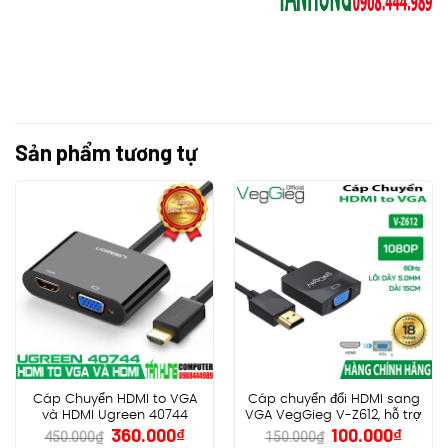
Sản phẩm tương tự
Cáp Chuyển HDMI to VGA
Cáp chuyển đổi HDMI sang
và HDMI Ugreen 40744
VGA VegGieg V-Z612, hỗ trợ
Giá
Giá
Giá
Giá
360.000
₫
100.000
₫
FullHD 1080P@60Hz
450.000
₫
150.000
₫