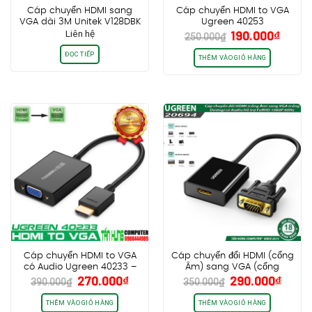
Cáp chuyển HDMI sang
Cáp chuyển HDMI to VGA
VGA dài 3M Unitek V128DBK
Ugreen 40253
Giá
Giá
Liên hệ
190.000
₫
250.000
₫
gốc
hiện
ĐỌC TIẾP
là:
tại
THÊM VÀO GIỎ HÀNG
250.000₫.
là:
190.0
Cáp chuyển HDMI to VGA
Cáp chuyển đổi HDMI (cổng
có Audio Ugreen 40233 –
Âm) sang VGA (cổng
Giá
Giá
Giá
Giá
270.000
₫
290.000
₫
Vỏ Nhôm
Dương) có Audio Ugreen
390.000
₫
350.000
₫
gốc
hiện
gốc
hiện
20694, Hỗ trợ FullHD 1080P
là:
tại
là:
tại
THÊM VÀO GIỎ HÀNG
THÊM VÀO GIỎ HÀNG