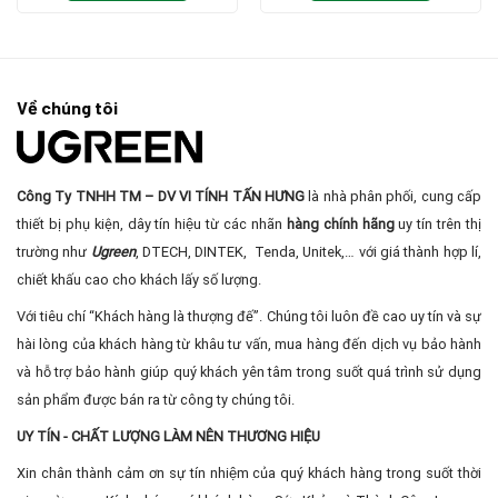
390.000₫.
là:
350.000₫.
là:
270.000₫.
290.0
Về chúng tôi
Công Ty TNHH TM – DV VI TÍNH TẤN HƯNG
là nhà phân phối, cung cấp
thiết bị phụ kiện, dây tín hiệu từ các nhãn
hàng chính hãng
uy tín trên thị
trường như
Ugreen
, DTECH, DINTEK, Tenda, Unitek,… với giá thành hợp lí,
chiết khấu cao cho khách lấy số lượng.
Với tiêu chí “Khách hàng là thượng đế”. Chúng tôi luôn đề cao uy tín và sự
hài lòng của khách hàng từ khâu tư vấn, mua hàng đến dịch vụ bảo hành
và hỗ trợ bảo hành giúp quý khách yên tâm trong suốt quá trình sử dụng
sản phẩm được bán ra từ công ty chúng tôi.
UY TÍN - CHẤT LƯỢNG LÀM NÊN THƯƠNG HIỆU
Xin chân thành cảm ơn sự tín nhiệm của quý khách hàng trong suốt thời