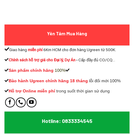
Yên Tâm Mua Hàng
Giao hàng
miễn phí
6Km HCM cho đơn hàng Ugreen từ 500K.
Chính sách hỗ trợ giá cho Đại lý, Dự Án
-
Cấp đầy đủ CO/CQ...
Sản phẩm chính hãng
100%
Bào hành Ugreen chính hãng 18 tháng
lỗi đổi mới 100%
Hỗ trợ Online miễn phí
t
rong suốt thời gian sử dụng
Hotline: 0833334545