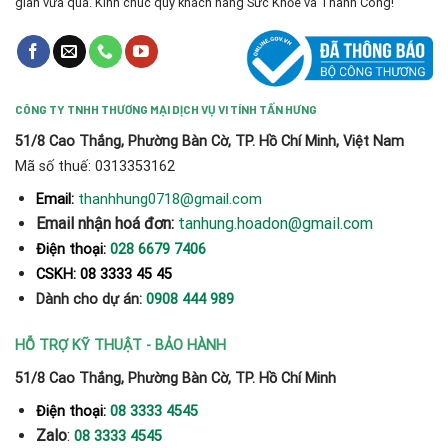
gian vừa qua. Kính chúc quý khách hàng Sức Khỏe và Thành Công!
CÔNG TY TNHH THƯƠNG MẠI DỊCH VỤ VI TÍNH TẤN HƯNG
51/8 Cao Thắng, Phường Bàn Cờ, TP. Hồ Chí Minh, Việt Nam
Mã số thuế: 0313353162
thanhhung0718@gmail.com
Email:
Email nhận hoá đơn:
tanhung.hoadon@gmail.com
Điện thoại:
028 6679 7406
CSKH: 08 3333 45 45
Dành cho dự án:
0908 444 989
HỖ TRỢ KỸ THUẬT - BẢO HÀNH
51/8 Cao Thắng, Phường Bàn Cờ, TP. Hồ Chí Minh
Điện thoại:
08 3333 4545
Zalo
:
08 3333 4545