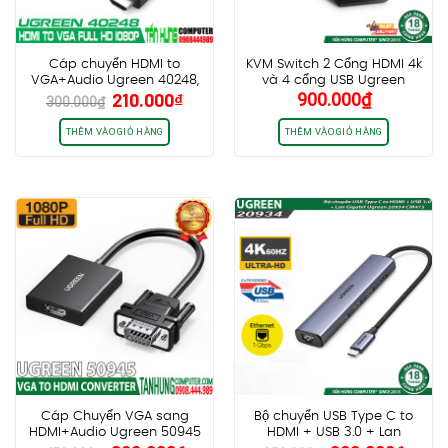
Cáp chuyển HDMI to
KVM Switch 2 Cổng HDMI 4k
VGA+Audio Ugreen 40248,
và 4 cổng USB Ugreen
Giá
Giá
210.000
₫
900.000
₫
hỗ trợ Full HD, vỏ nhựa
50744 Hỗ trợ 4K@30Hz
300.000
₫
gốc
hiện
là:
tại
THÊM VÀO GIỎ HÀNG
THÊM VÀO GIỎ HÀNG
300.000₫.
là:
210.000₫.
Cáp Chuyển VGA sang
Bộ chuyển USB Type C to
HDMI+Audio Ugreen 50945
HDMI + USB 3.0 + Lan