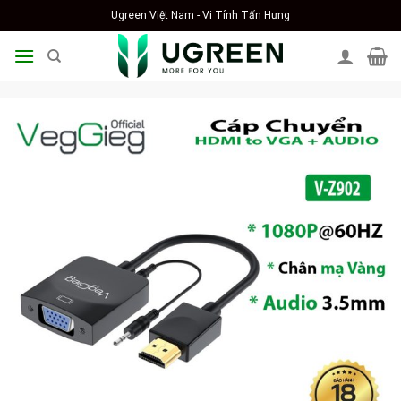
Skip
Ugreen Việt Nam - Vi Tính Tấn Hưng
to
content