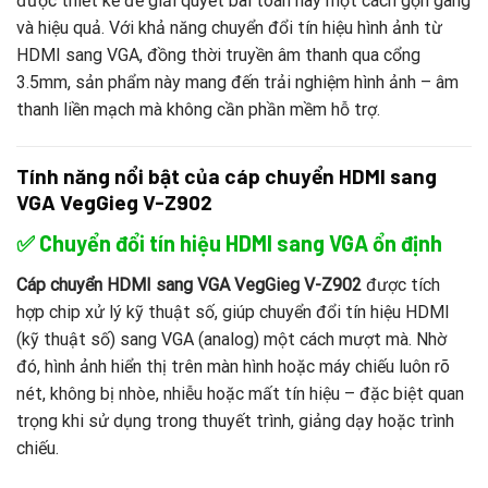
được thiết kế để giải quyết bài toán này một cách gọn gàng
và hiệu quả. Với khả năng chuyển đổi tín hiệu hình ảnh từ
HDMI sang VGA, đồng thời truyền âm thanh qua cổng
3.5mm, sản phẩm này mang đến trải nghiệm hình ảnh – âm
thanh liền mạch mà không cần phần mềm hỗ trợ.
Tính năng nổi bật của cáp chuyển HDMI sang
VGA VegGieg V-Z902
✅
Chuyển đổi tín hiệu HDMI sang VGA ổn định
Cáp chuyển HDMI sang VGA VegGieg V-Z902
được tích
hợp chip xử lý kỹ thuật số, giúp chuyển đổi tín hiệu HDMI
(kỹ thuật số) sang VGA (analog) một cách mượt mà. Nhờ
đó, hình ảnh hiển thị trên màn hình hoặc máy chiếu luôn rõ
nét, không bị nhòe, nhiễu hoặc mất tín hiệu – đặc biệt quan
trọng khi sử dụng trong thuyết trình, giảng dạy hoặc trình
chiếu.