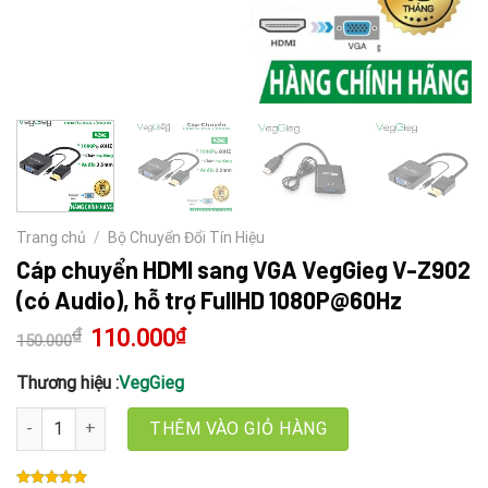
Trang chủ
/
Bộ Chuyển Đổi Tín Hiệu
Cáp chuyển HDMI sang VGA VegGieg V-Z902
(có Audio), hỗ trợ FullHD 1080P@60Hz
₫
Giá
110.000
₫
Giá
150.000
gốc
hiện
là:
tại
150.000₫.
là:
Thương hiệu :
VegGieg
110.000₫.
Cáp chuyển HDMI sang VGA VegGieg V-Z902 (có Audio), hỗ trợ Fu
THÊM VÀO GIỎ HÀNG