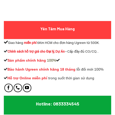
Yên Tâm Mua Hàng
Giao hàng
miễn phí
6Km HCM cho đơn hàng Ugreen từ 500K.
Chính sách hỗ trợ giá cho Đại lý, Dự Án
-
Cấp đầy đủ CO/CQ...
Sản phẩm chính hãng
100%
Bào hành Ugreen chính hãng 18 tháng
lỗi đổi mới 100%
Hỗ trợ Online miễn phí
t
rong suốt thời gian sử dụng
Hotline: 0833334545