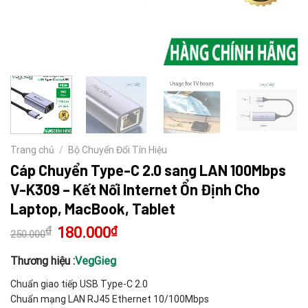
Trang chủ
/
Bộ Chuyển Đổi Tín Hiệu
Cáp Chuyển Type-C 2.0 sang LAN 100Mbps
V-K309 – Kết Nối Internet Ổn Định Cho
Laptop, MacBook, Tablet
₫
Giá
180.000
₫
Giá
250.000
gốc
hiện
là:
tại
250.000₫.
là:
Thương hiệu :
VegGieg
180.000₫.
Chuẩn giao tiếp USB Type-C 2.0
Chuẩn mạng LAN RJ45 Ethernet 10/100Mbps