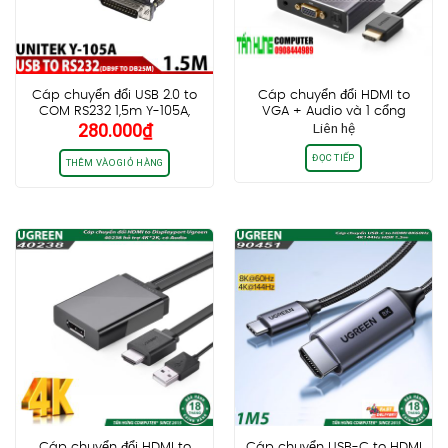
Cáp chuyển đổi USB 2.0 to
Cáp chuyển đổi HDMI to
COM RS232 1,5m Y-105A,
VGA + Audio và 1 cổng
280.000
₫
Liên hệ
kèm đầu chuyển DB9F sang
quang SPDIF chính hãng
DB25M
Ugreen UG40282 cao cấp
ĐỌC TIẾP
THÊM VÀO GIỎ HÀNG
Cáp chuyển đổi HDMI to
Cáp chuyển USB-C to HDMI