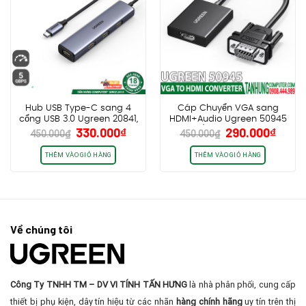
Hub USB Type-C sang 4
Cáp Chuyển VGA sang
cổng USB 3.0 Ugreen 20841,
HDMI+Audio Ugreen 50945
Giá
Giá
Giá
Giá
330.000
₫
290.000
₫
Vỏ nhôm, dây bọc dù
CM513 (dài 25cm, có cổng
450.000
₫
450.000
₫
gốc
hiện
gốc
hiện
trợ nguồn USB-C)
là:
tại
là:
tại
THÊM VÀO GIỎ HÀNG
THÊM VÀO GIỎ HÀNG
450.000₫.
là:
450.000₫.
là:
330.000₫.
290.0
Về chúng tôi
Công Ty TNHH TM – DV VI TÍNH TẤN HƯNG
là nhà phân phối, cung cấp
thiết bị phụ kiện, dây tín hiệu từ các nhãn
hàng chính hãng
uy tín trên thị