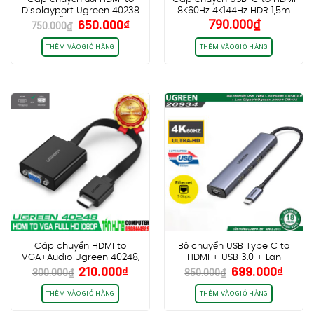
Displayport Ugreen 40238
8K60Hz 4K144Hz HDR 1,5m
Giá
Giá
650.000
₫
790.000
₫
hỗ trợ 4K*2K
Ugreen 90451 CM565
750.000
₫
gốc
hiện
là:
tại
THÊM VÀO GIỎ HÀNG
THÊM VÀO GIỎ HÀNG
750.000₫.
là:
650.000₫.
Cáp chuyển HDMI to
Bộ chuyển USB Type C to
VGA+Audio Ugreen 40248,
HDMI + USB 3.0 + Lan
Giá
Giá
Giá
Giá
210.000
₫
699.000
₫
hỗ trợ Full HD, vỏ nhựa
Gigabit Ugreen 20934
300.000
₫
850.000
₫
gốc
hiện
gốc
hiện
CM475
là:
tại
là:
tại
THÊM VÀO GIỎ HÀNG
THÊM VÀO GIỎ HÀNG
300.000₫.
là:
850.000₫.
là: