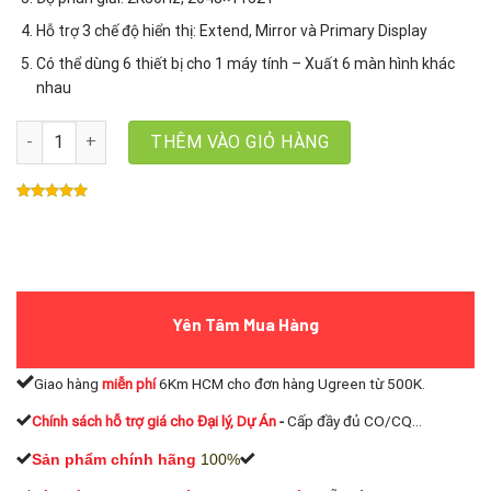
Hỗ trợ 3 chế độ hiển thị: Extend, Mirror và Primary Display
Có thể dùng 6 thiết bị cho 1 máy tính – Xuất 6 màn hình khác
nhau
Cáp chuyển USB 3.0 to HDMI Ugreen 40229, Hỗ trợ 2k, kèm đầu ch
THÊM VÀO GIỎ HÀNG
Yên Tâm Mua Hàng
Giao hàng
miễn phí
6Km HCM cho đơn hàng Ugreen từ 500K.
Chính sách hỗ trợ giá cho Đại lý, Dự Án
-
Cấp đầy đủ CO/CQ...
Sản phẩm chính hãng
100%