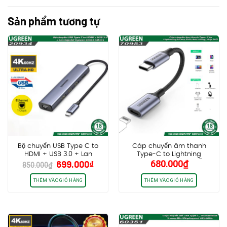
Sản phẩm tương tự
Bộ chuyển USB Type C to
Cáp chuyển âm thanh
HDMI + USB 3.0 + Lan
Type-C to Lightning
Giá
Giá
699.000
₫
680.000
₫
Gigabit Ugreen 20934
Ugreen 70953 US342, hỗ trợ
850.000
₫
gốc
hiện
CM475
Full chức năng, chip MFi,
dây bọc dù
là:
tại
THÊM VÀO GIỎ HÀNG
THÊM VÀO GIỎ HÀNG
850.000₫.
là:
699.000₫.