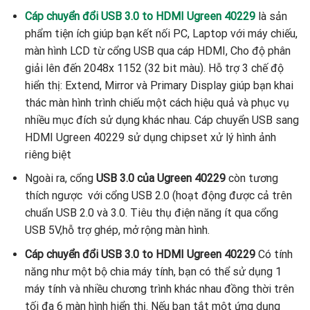
Cáp chuyển đổi USB 3.0 to HDMI Ugreen 40229
là sản
phẩm tiện ích giúp bạn kết nối PC, Laptop với máy chiếu,
màn hình LCD từ cổng USB qua cáp HDMI, Cho độ phân
giải lên đến 2048x 1152 (32 bit màu). Hỗ trợ 3 chế độ
hiển thị: Extend, Mirror và Primary Display giúp bạn khai
thác màn hình trình chiếu một cách hiệu quả và phục vụ
nhiều mục đích sử dụng khác nhau. Cáp chuyển USB sang
HDMI Ugreen 40229 sử dụng chipset xử lý hình ảnh
riêng biệt
Ngoài ra, cổng
USB 3.0 của Ugreen 40229
còn tương
thích ngược với cổng USB 2.0 (hoạt động được cả trên
chuẩn USB 2.0 và 3.0. Tiêu thụ điện năng ít qua cổng
USB 5V,hỗ trợ ghép, mở rộng màn hình.
Cáp chuyển đổi USB 3.0 to HDMI Ugreen 40229
Có tính
năng như một bộ chia máy tính, bạn có thể sử dụng 1
máy tính và nhiều chương trình khác nhau đồng thời trên
tối đa 6 màn hình hiển thị. Nếu bạn tắt một ứng dụng