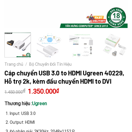
Trang chủ
/
Bộ Chuyển Đổi Tín Hiệu
Cáp chuyển USB 3.0 to HDMI Ugreen 40229,
Hỗ trợ 2k, kèm đầu chuyển HDMI to DVI
₫
Giá
1.350.000
₫
Giá
1.450.000
gốc
hiện
là:
tại
1.450.000₫.
là:
Thương hiệu :
Ugreen
1.350.000₫.
Input: USB 3.0
Output: HDMI
Độ phân giải: 2K30Hz, 2048×1152 P