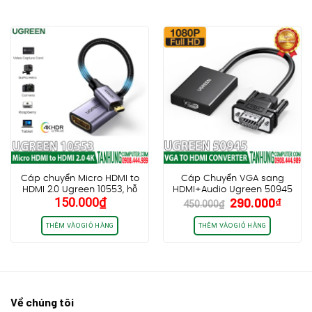
520.000₫.
270.0
Cáp chuyển Micro HDMI to
Cáp Chuyển VGA sang
HDMI 2.0 Ugreen 10553, hỗ
HDMI+Audio Ugreen 50945
Giá
Giá
150.000
₫
290.000
₫
trợ 4K 3D 1080P
CM513 (dài 25cm, có cổng
450.000
₫
gốc
hiện
trợ nguồn USB-C)
là:
tại
THÊM VÀO GIỎ HÀNG
THÊM VÀO GIỎ HÀNG
450.000₫.
là:
290.0
Về chúng tôi