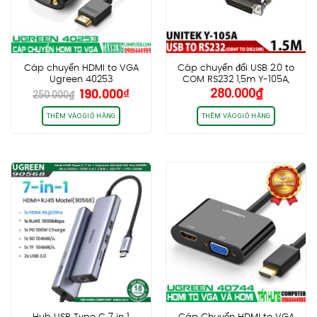
Cáp chuyển HDMI to VGA
Cáp chuyển đổi USB 2.0 to
Ugreen 40253
COM RS232 1,5m Y-105A,
Giá
Giá
190.000
₫
280.000
₫
kèm đầu chuyển DB9F sang
250.000
₫
gốc
hiện
DB25M
là:
tại
THÊM VÀO GIỎ HÀNG
THÊM VÀO GIỎ HÀNG
250.000₫.
là:
190.000₫.