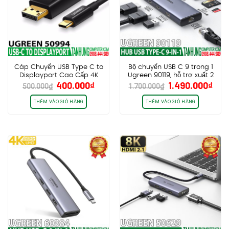
Cáp Chuyển USB Type C to
Bộ chuyển USB C 9 trong 1
Displayport Cao Cấp 4K
Ugreen 90119, hỗ trợ xuất 2
Giá
Giá
Giá
Giá
400.000
₫
1.490.000
₫
Dài 1,5M Ugreen 50994 –
cổng HDMI + USB + LAN
500.000
₫
1.700.000
₫
gốc
hiện
gốc
hiệ
Black
Gigabit + PD 60W + SD/ TF
chính hãng
là:
tại
là:
tại
THÊM VÀO GIỎ HÀNG
THÊM VÀO GIỎ HÀNG
500.000₫.
là:
1.700.000₫.
là:
400.000₫.
1.4