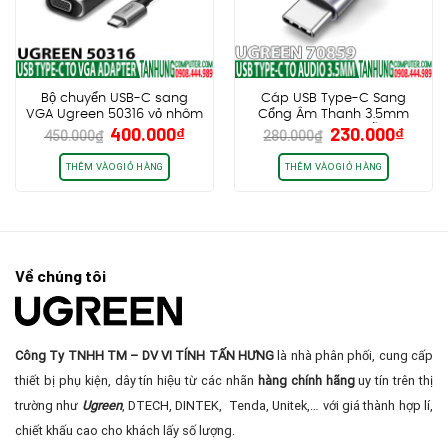
Bộ chuyển USB-C sang
Cáp USB Type-C Sang
VGA Ugreen 50316 vỏ nhôm
Cổng Âm Thanh 3.5mm
Giá
Giá
Giá
Giá
400.000
₫
230.000
₫
cao cấp
Ugreen 70859, hỗ trợ
450.000
₫
280.000
₫
gốc
hiện
gốc
hiện
Samsung/ iPad Pro/
Surface chính hãng cao
là:
tại
là:
tại
THÊM VÀO GIỎ HÀNG
THÊM VÀO GIỎ HÀNG
cấp
450.000₫.
là:
280.000₫.
là:
400.000₫.
230.0
Về chúng tôi
Công Ty TNHH TM – DV VI TÍNH TẤN HƯNG
là nhà phân phối, cung cấp
thiết bị phụ kiện, dây tín hiệu từ các nhãn
hàng chính hãng
uy tín trên thị
trường như
Ugreen
, DTECH, DINTEK, Tenda, Unitek,… với giá thành hợp lí,
chiết khấu cao cho khách lấy số lượng.