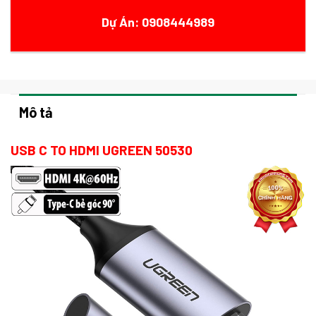
Dự Án: 0908444989
Mô tả
USB C TO HDMI UGREEN 50530