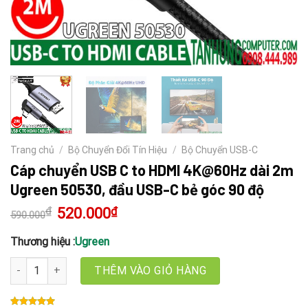
Trang chủ
/
Bộ Chuyển Đổi Tín Hiệu
/
Bộ Chuyển USB-C
Cáp chuyển USB C to HDMI 4K@60Hz dài 2m
Ugreen 50530, đầu USB-C bẻ góc 90 độ
₫
Giá
520.000
₫
Giá
590.000
gốc
hiện
là:
tại
590.000₫.
là:
Thương hiệu :
Ugreen
520.000₫.
Cáp chuyển USB C to HDMI 4K@60Hz dài 2m Ugreen 50530, đầu US
THÊM VÀO GIỎ HÀNG