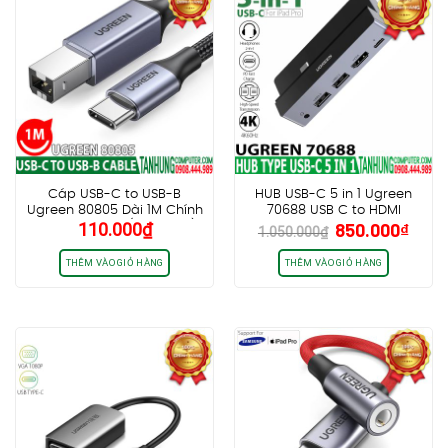
Cáp USB-C to USB-B
HUB USB-C 5 in 1 Ugreen
Ugreen 80805 Dài 1M Chính
70688 USB C to HDMI
Giá
Giá
110.000
₫
850.000
₫
hãng cao cấp (Vỏ Nhôm)
4K60Hz + USB 3.0 + Audio
1.050.000
₫
gốc
hiện
3.5mm + PD Power Delivery
100W (Dành cho iPad Pro)
là:
tại
THÊM VÀO GIỎ HÀNG
THÊM VÀO GIỎ HÀNG
1.050.000₫.
là:
850.