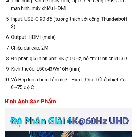
Tính năng: Kết nối máy tính, laptop có cổng USB-C ra
màn hình, máy chiếu HDMI.
Input: USB-C 90 độ (tương thích với cổng
Thunderbolt
3
)
Output: HDMI (male)
Chiều dài cáp: 2M
Độ phân giải hình ảnh: 4K @60Hz, hỗ trợ trình chiếu 3D
Kích thước: L50x43Wx16H (mm)
Vỏ Hợp kim nhôm tản nhiệt. Hoạt động tốt ở nhiệt độ
0~75 độ C
Hình Ảnh Sản Phẩm