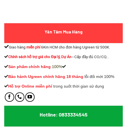
Yên Tâm Mua Hàng
Giao hàng
miễn phí
6Km HCM cho đơn hàng Ugreen từ 500K.
Chính sách hỗ trợ giá cho Đại lý, Dự Án
-
Cấp đầy đủ CO/CQ...
Sản phẩm chính hãng
100%
Bào hành Ugreen chính hãng 18 tháng
lỗi đổi mới 100%
Hỗ trợ Online miễn phí
t
rong suốt thời gian sử dụng
Hotline: 0833334545