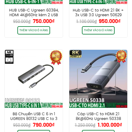
HUB USB-C Ugreen 60384,
Hub USB-C to HDMI 2.1 8K +
HDMI 4K@60Hz kèm 2 USB
3x USB 3.0 Ugreen 50629
Giá
Giá
Giá
Giá
750.000
₫
950.000
₫
3.0 + SD/TF PD100W
cao cấp chính hãng (Vỏ
950.000
₫
1.100.000
₫
gốc
hiện
gốc
hiện
Nhôm)
là:
tại
là:
tại
THÊM VÀO GIỎ HÀNG
THÊM VÀO GIỎ HÀNG
950.000₫.
là:
1.100.000₫.
là:
750.000₫.
950.
Bộ Chuyển USB C 6 in 1
Cáp USB-C to HDMI 2.1
UGREEN 80132 USB C to 3
8K@60Hz Ugreen 50338
Giá
Giá
Giá
Giá
790.000
₫
1.100.000
₫
USB 3.0+HDMI 4K + Audio
cao cấp chính hãng (Vỏ
950.000
₫
1.250.000
₫
gốc
hiện
gốc
hiện
3.5mm hỗ trợ Mic + PD
Nhôm)