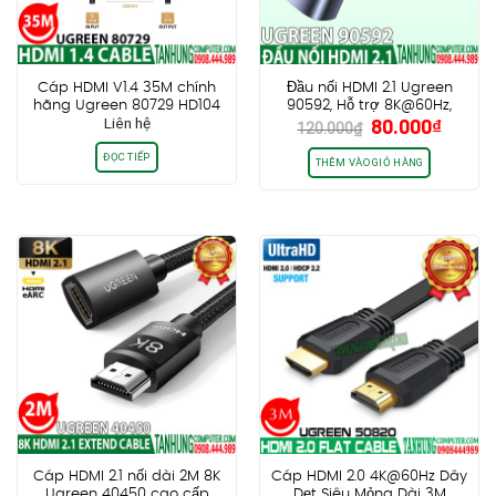
Cáp HDMI V1.4 35M chính
Đầu nối HDMI 2.1 Ugreen
hãng Ugreen 80729 HD104
90592, Hỗ trợ 8K@60Hz,
Giá
Giá
Liên hệ
80.000
₫
– Thuần Đồng (Có chip
48Gbps, eARC 3D HDR
120.000
₫
gốc
hiện
khuếch đại)
ĐỌC TIẾP
là:
tại
THÊM VÀO GIỎ HÀNG
120.000₫.
là:
80.00
Cáp HDMI 2.1 nối dài 2M 8K
Cáp HDMI 2.0 4K@60Hz Dây
Ugreen 40450 cao cấp
Dẹt Siêu Mỏng Dài 3M