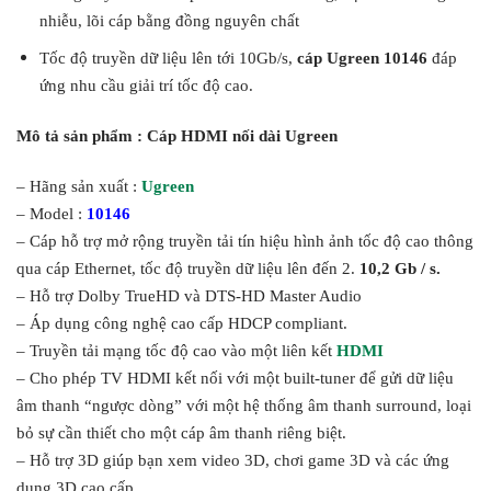
nhiễu, lõi cáp bằng đồng nguyên chất
Tốc độ truyền dữ liệu lên tới 10Gb/s,
cáp Ugreen 10146
đáp
ứng nhu cầu giải trí tốc độ cao.
Mô tả sản phẩm : Cáp HDMI nối dài Ugreen
– Hãng sản xuất :
Ugreen
–
Model :
10146
– Cáp hỗ trợ mở rộng truyền tải tín hiệu hình ảnh tốc độ cao thông
qua cáp Ethernet, tốc độ truyền dữ liệu lên đến 2.
10,2 Gb / s.
– Hỗ trợ Dolby TrueHD và DTS-HD Master Audio
– Áp dụng công nghệ cao cấp HDCP compliant.
– Truyền tải mạng tốc độ cao vào một liên kết
HDMI
– Cho phép TV HDMI kết nối với một built-tuner để gửi dữ liệu
âm thanh “ngược dòng” với một hệ thống âm thanh surround, loại
bỏ sự cần thiết cho một cáp âm thanh riêng biệt.
– Hỗ trợ 3D giúp bạn xem video 3D, chơi game 3D và các ứng
dụng 3D cao cấp