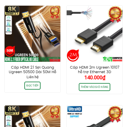
Cáp HDMI 2.1 Sợi Quang
Cáp HDMI 2m Ugreen 10107
Ugreen 50500 Dài 50M Hỗ
hỗ trợ Ethernet 3D
Liên hệ
140.000
₫
Trợ 8K@60Hz HDR, EARC
4K@60hz HDR 18Gbps
Cao Cấp
ĐỌC TIẾP
THÊM VÀO GIỎ HÀNG