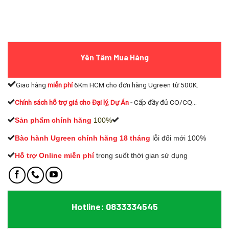
Yên Tâm Mua Hàng
Giao hàng
miễn phí
6Km HCM cho đơn hàng Ugreen từ 500K.
Chính sách hỗ trợ giá cho Đại lý, Dự Án
-
Cấp đầy đủ CO/CQ...
Sản phẩm chính hãng
100%
Bào hành Ugreen chính hãng 18 tháng
lỗi đổi mới 100%
Hỗ trợ Online miễn phí
t
rong suốt thời gian sử dụng
Hotline: 0833334545