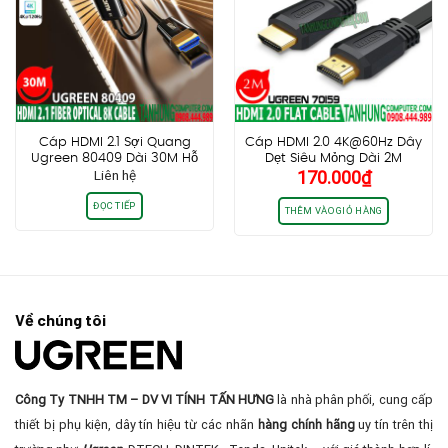
Cáp HDMI 2.1 Sợi Quang
Cáp HDMI 2.0 4K@60Hz Dây
Ugreen 80409 Dài 30M Hỗ
Dẹt Siêu Mỏng Dài 2M
Liên hệ
170.000
₫
Trợ 8K@60Hz HDR, EARC
Ugreen 70159
Cao Cấp
ĐỌC TIẾP
THÊM VÀO GIỎ HÀNG
Về chúng tôi
Công Ty TNHH TM – DV VI TÍNH TẤN HƯNG
là nhà phân phối, cung cấp
thiết bị phụ kiện, dây tín hiệu từ các nhãn
hàng chính hãng
uy tín trên thị