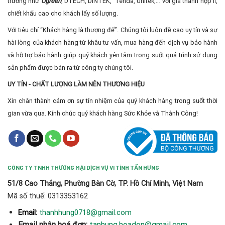
trường như
Ugreen
, DTECH, DINTEK, Tenda, Unitek,… với giá thành hợp lí,
chiết khấu cao cho khách lấy số lượng.
Với tiêu chí “Khách hàng là thượng đế”. Chúng tôi luôn đề cao uy tín và sự
hài lòng của khách hàng từ khâu tư vấn, mua hàng đến dịch vụ bảo hành
và hỗ trợ bảo hành giúp quý khách yên tâm trong suốt quá trình sử dụng
sản phẩm được bán ra từ công ty chúng tôi.
UY TÍN - CHẤT LƯỢNG LÀM NÊN THƯƠNG HIỆU
Xin chân thành cảm ơn sự tín nhiệm của quý khách hàng trong suốt thời
gian vừa qua. Kính chúc quý khách hàng Sức Khỏe và Thành Công!
CÔNG TY TNHH THƯƠNG MẠI DỊCH VỤ VI TÍNH TẤN HƯNG
51/8 Cao Thắng, Phường Bàn Cờ, TP. Hồ Chí Minh, Việt Nam
Mã số thuế: 0313353162
thanhhung0718@gmail.com
Email:
Email nhận hoá đơn:
tanhung.hoadon@gmail.com