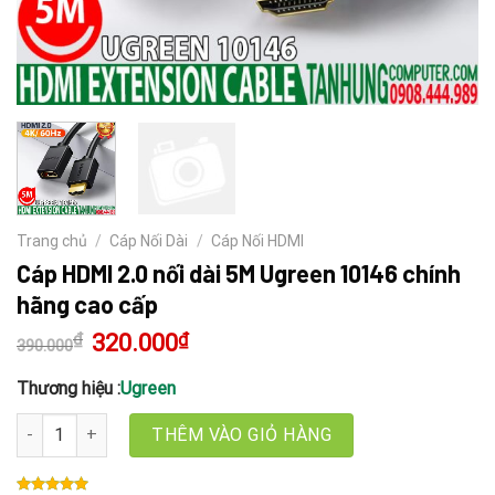
Trang chủ
/
Cáp Nối Dài
/
Cáp Nối HDMI
Cáp HDMI 2.0 nối dài 5M Ugreen 10146 chính
hãng cao cấp
₫
Giá
320.000
₫
Giá
390.000
gốc
hiện
là:
tại
390.000₫.
là:
Thương hiệu :
Ugreen
320.000₫.
Cáp HDMI 2.0 nối dài 5M Ugreen 10146 chính hãng cao cấp số lượ
THÊM VÀO GIỎ HÀNG