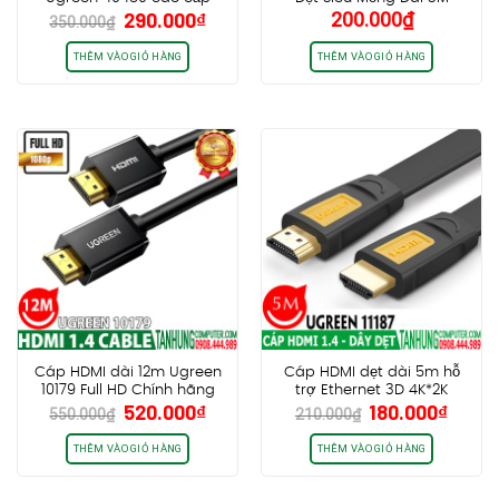
Giá
Giá
290.000
₫
200.000
₫
chính hãng
Ugreen 50820
350.000
₫
gốc
hiện
là:
tại
THÊM VÀO GIỎ HÀNG
THÊM VÀO GIỎ HÀNG
350.000₫.
là:
290.000₫.
Cáp HDMI dài 12m Ugreen
Cáp HDMI dẹt dài 5m hỗ
10179 Full HD Chính hãng
trợ Ethernet 3D 4K*2K
Giá
Giá
Giá
Giá
520.000
₫
180.000
₫
cao cấp
Ugreen 11187
550.000
₫
210.000
₫
gốc
hiện
gốc
hiện
là:
tại
là:
tại
THÊM VÀO GIỎ HÀNG
THÊM VÀO GIỎ HÀNG
550.000₫.
là:
210.000₫.
là:
520.000₫.
180.0