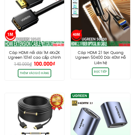
Cáp HDMI nối dài 1M 4Kx2K
Cáp HDMI 2.1 Sợi Quang
Ugreen 10141 cao cấp chính
Ugreen 50400 Dài 40M Hỗ
Giá
Giá
100.000
₫
Liên hệ
hãng
Trợ 8K@60Hz HDR, EARC
140.000
₫
gốc
hiện
Cao Cấp
ĐỌC TIẾP
là:
tại
THÊM VÀO GIỎ HÀNG
140.000₫.
là:
100.000₫.