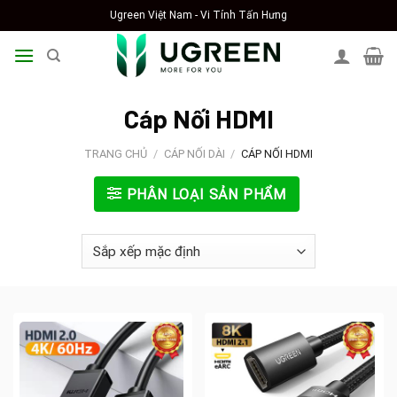
Skip
Ugreen Việt Nam - Vi Tính Tấn Hưng
to
content
Cáp Nối HDMI
TRANG CHỦ
/
CÁP NỐI DÀI
/
CÁP NỐI HDMI
PHÂN LOẠI SẢN PHẨM