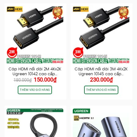
Cáp HDMI nối dài 2M 4Kx2K
Cáp HDMI nối dài 3M 4Kx2K
Ugreen 10142 cao cấp…
Ugreen 10145 cao cấp…
Giá
Giá
150.000
₫
230.000
₫
180.000
₫
gốc
hiện
là:
tại
THÊM VÀO GIỎ HÀNG
THÊM VÀO GIỎ HÀNG
180.000₫.
là:
150.000₫.