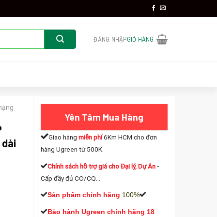
ĐĂNG NHẬP
GIỎ HÀNG
mạng
Yên Tâm Mua Hàng
P
Giao hàng
miễn phí
6Km HCM cho đơn
 dài
hàng Ugreen từ 500K.
Chính sách hỗ trợ giá cho Đại lý, Dự Án
-
Cấp đầy đủ CO/CQ...
Sản phẩm chính hãng
100%
reen 20165 Cao Cấp dài 15m(Gigabit-Black) số lượng
Bào hành Ugreen chính hãng 18