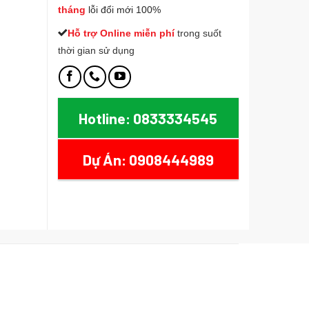
tháng
lỗi đổi mới 100%
Hỗ trợ Online miễn phí
t
rong suốt
thời gian sử dụng
Hotline: 0833334545
Dự Án: 0908444989