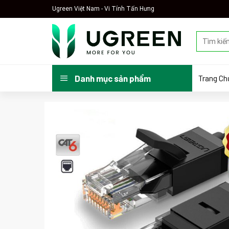
Skip
Ugreen Việt Nam - Vi Tính Tấn Hưng
to
content
Tìm
kiếm:
Trang Ch
Danh mục sản phẩm