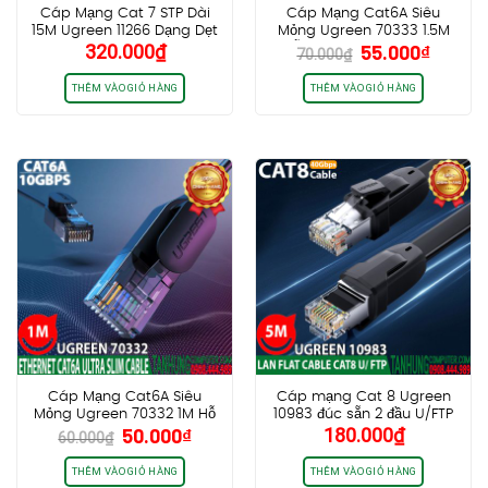
Cáp Mạng Cat 7 STP Dài
Cáp Mạng Cat6A Siêu
15M Ugreen 11266 Dạng Dẹt
Mỏng Ugreen 70333 1.5M
Giá
Giá
320.000
₫
55.000
₫
Màu Đen Chính hãng cao
Hỗ trợ 10Gbps cao cấp
70.000
₫
gốc
hiện
cấp
chính hãng
là:
tại
THÊM VÀO GIỎ HÀNG
THÊM VÀO GIỎ HÀNG
70.000₫.
là:
55.000
Cáp Mạng Cat6A Siêu
Cáp mạng Cat 8 Ugreen
Mỏng Ugreen 70332 1M Hỗ
10983 đúc sẵn 2 đầu U/FTP
Giá
Giá
50.000
₫
180.000
₫
trợ 10Gbps cao cấp chính
dài 5m dây dẹt, cao cấp
60.000
₫
gốc
hiện
hãng
chính hãng
là:
tại
THÊM VÀO GIỎ HÀNG
THÊM VÀO GIỎ HÀNG