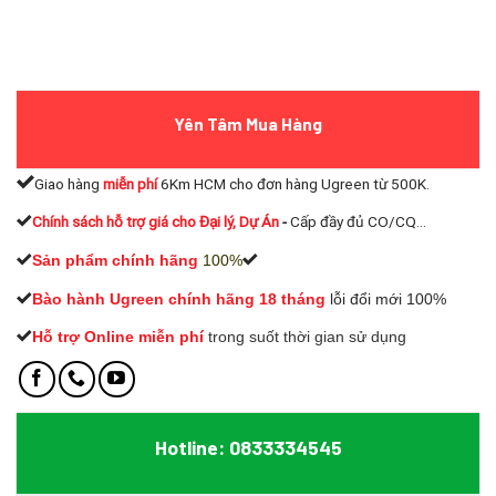
Yên Tâm Mua Hàng
Giao hàng
miễn phí
6Km HCM cho đơn hàng Ugreen từ 500K.
Chính sách hỗ trợ giá cho Đại lý, Dự Án
-
Cấp đầy đủ CO/CQ...
Sản phẩm chính hãng
100%
Bào hành Ugreen chính hãng 18 tháng
lỗi đổi mới 100%
Hỗ trợ Online miễn phí
t
rong suốt thời gian sử dụng
Hotline: 0833334545