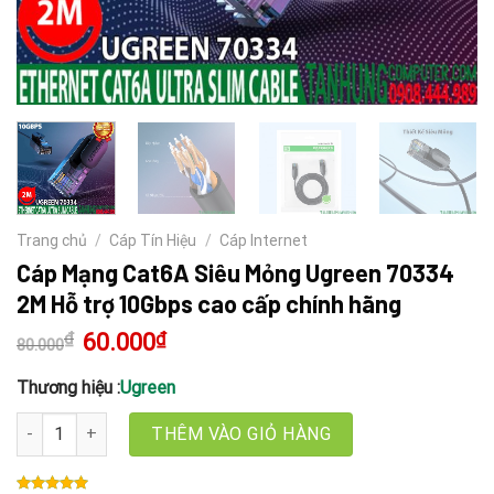
Trang chủ
/
Cáp Tín Hiệu
/
Cáp Internet
Cáp Mạng Cat6A Siêu Mỏng Ugreen 70334
2M Hỗ trợ 10Gbps cao cấp chính hãng
₫
Giá
60.000
₫
Giá
80.000
gốc
hiện
là:
tại
80.000₫.
là:
Thương hiệu :
Ugreen
60.000₫.
Cáp Mạng Cat6A Siêu Mỏng Ugreen 70334 2M Hỗ trợ 10Gbps cao c
THÊM VÀO GIỎ HÀNG