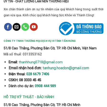
UY TÍN - CHẤT LƯỢNG LÀM NÊN THƯƠNG HIỆU
Xin chân thành cảm ơn sự tín nhiệm của quý khách hàng trong suốt thời
gian vừa qua. Kính chúc quý khách hàng Sức Khỏe và Thành Công!
CÔNG TY TNHH THƯƠNG MẠI DỊCH VỤ VI TÍNH TẤN HƯNG
51/8 Cao Thắng, Phường Bàn Cờ, TP. Hồ Chí Minh, Việt Nam
Mã số thuế: 0313353162
thanhhung0718@gmail.com
Email:
Email nhận hoá đơn:
tanhung.hoadon@gmail.com
Điện thoại:
028 6679 7406
CSKH: 08 3333 45 45
Dành cho dự án:
0908 444 989
HỖ TRỢ KỸ THUẬT - BẢO HÀNH
51/8 Cao Thắng, Phường Bàn Cờ, TP. Hồ Chí Minh