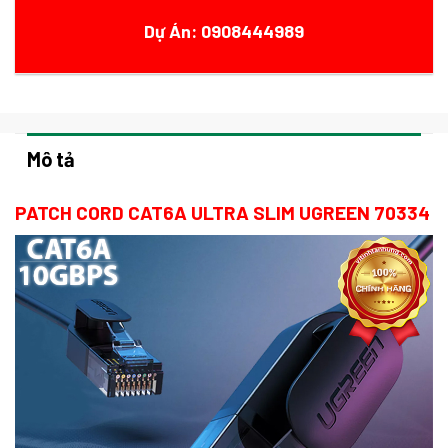
Dự Án: 0908444989
Mô tả
PATCH CORD CAT6A ULTRA SLIM UGREEN 70334