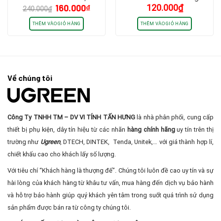
Giá
Giá
160.000
₫
120.000
₫
dài 2m cao cấp chính
Ugreen 20163 Cao Cấp dài
240.000
₫
gốc
hiện
hãng
8m( Gigabit-Black)
là:
tại
THÊM VÀO GIỎ HÀNG
THÊM VÀO GIỎ HÀNG
240.000₫.
là:
160.000₫.
Về chúng tôi
Công Ty TNHH TM – DV VI TÍNH TẤN HƯNG
là nhà phân phối, cung cấp
thiết bị phụ kiện, dây tín hiệu từ các nhãn
hàng chính hãng
uy tín trên thị
trường như
Ugreen
, DTECH, DINTEK, Tenda, Unitek,… với giá thành hợp lí,
chiết khấu cao cho khách lấy số lượng.
Với tiêu chí “Khách hàng là thượng đế”. Chúng tôi luôn đề cao uy tín và sự
hài lòng của khách hàng từ khâu tư vấn, mua hàng đến dịch vụ bảo hành
và hỗ trợ bảo hành giúp quý khách yên tâm trong suốt quá trình sử dụng
sản phẩm được bán ra từ công ty chúng tôi.