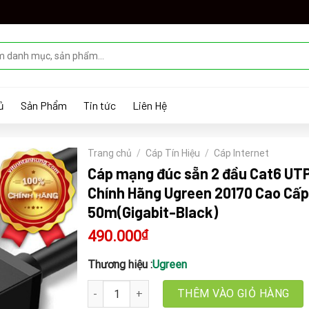
ủ
Sản Phẩm
Tin tức
Liên Hệ
Trang chủ
/
Cáp Tín Hiệu
/
Cáp Internet
Cáp mạng đúc sẵn 2 đầu Cat6 UT
Chính Hãng Ugreen 20170 Cao Cấp
50m(Gigabit-Black)
490.000
₫
Thương hiệu :
Ugreen
Cáp mạng đúc sẵn 2 đầu Cat6 UTP Chính Hãng Ug
THÊM VÀO GIỎ HÀNG