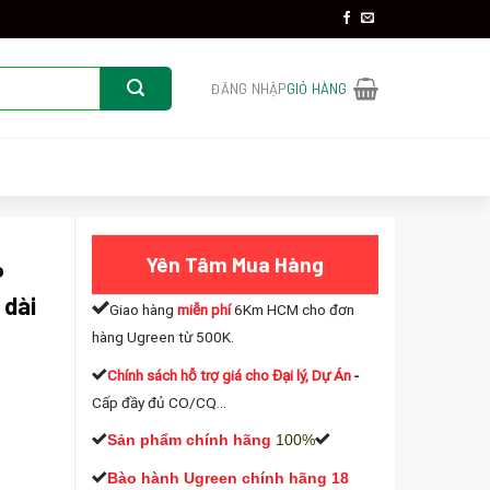
ĐĂNG NHẬP
GIỎ HÀNG
Yên Tâm Mua Hàng
P
 dài
Giao hàng
miễn phí
6Km HCM cho đơn
hàng Ugreen từ 500K.
Chính sách hỗ trợ giá cho Đại lý, Dự Án
-
Cấp đầy đủ CO/CQ...
Sản phẩm chính hãng
100%
reen 20170 Cao Cấp dài 50m(Gigabit-Black) số lượng
Bào hành Ugreen chính hãng 18