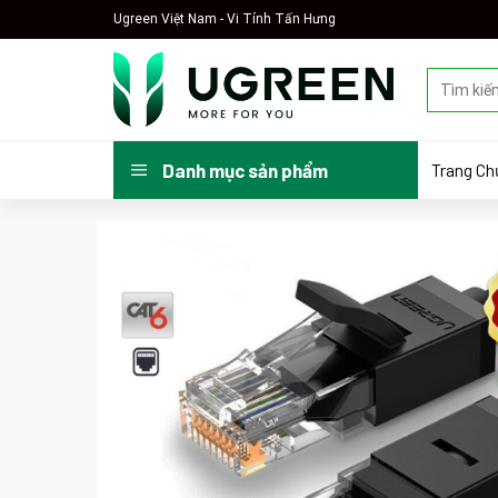
Skip
Ugreen Việt Nam - Vi Tính Tấn Hưng
to
content
Tìm
kiếm:
Trang Ch
Danh mục sản phẩm