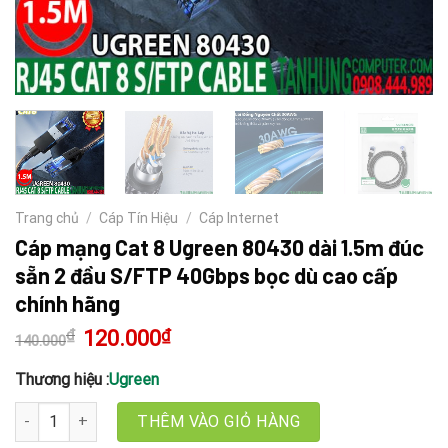
Trang chủ
/
Cáp Tín Hiệu
/
Cáp Internet
Cáp mạng Cat 8 Ugreen 80430 dài 1.5m đúc
sẵn 2 đầu S/FTP 40Gbps bọc dù cao cấp
chính hãng
₫
Giá
120.000
₫
Giá
140.000
gốc
hiện
là:
tại
140.000₫.
là:
Thương hiệu :
Ugreen
120.000₫.
Cáp mạng Cat 8 Ugreen 80430 dài 1.5m đúc sẵn 2 đầu S/FTP 40Gb
THÊM VÀO GIỎ HÀNG