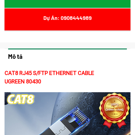
Dự Án: 0908444989
Mô tả
CAT8 RJ45 S/FTP ETHERNET CABLE
UGREEN 80430