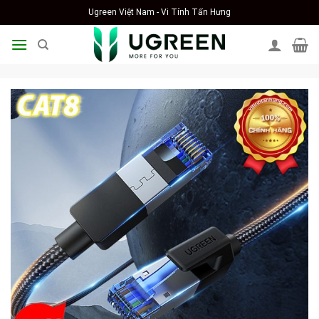
Skip
Ugreen Việt Nam - Vi Tính Tấn Hưng
to
content