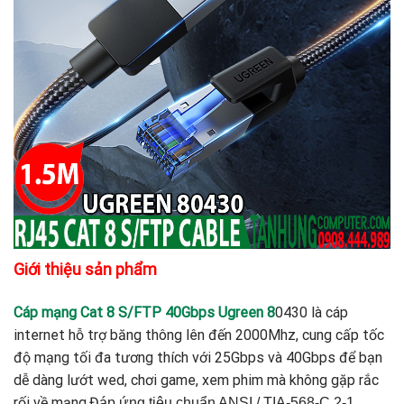
Giới thiệu sản phẩm
Cáp mạng Cat 8 S/FTP 40Gbps Ugreen 8
0430 là cáp
internet hỗ trợ băng thông lên đến 2000Mhz, cung cấp tốc
độ mạng tối đa tương thích với 25Gbps và 40Gbps để bạn
dễ dàng lướt wed, chơi game, xem phim mà không gặp rắc
rối về mạng.Đ
áp ứng tiêu chuẩn ANSI / TIA-568-C.2-1.