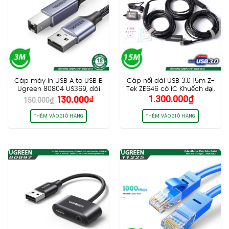
Cáp máy in USB A to USB B
Cáp nối dài USB 3.0 15m Z-
Ugreen 80804 US369, dài
Tek ZE646 có IC Khuếch đại,
Giá
Giá
130.000
₫
1.300.000
₫
3m, dây dù bọc nhôm cao
kèm nguồn 5V1A hàng
150.000
₫
gốc
hiện
cấp
chính hãng
là:
tại
THÊM VÀO GIỎ HÀNG
THÊM VÀO GIỎ HÀNG
150.000₫.
là:
130.000₫.