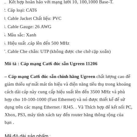
Kết hợp hoàn hảo với mạng lưới 10, 100,1000 Base-T.
Cáp loại: CAT6
Cable Jacket Chất liệu: PVC
Cable Gauge: 26 AWG
Màu sắc: Xanh
Hiệu suất .cáp lên đến 500 MHz
Cable Che chắn: UTP (không được che chở cặp xoắn)
Mô tả : Cáp mạng Cat6 đúc sẵn Ugreen 11206
– Cáp mạng Cat6 đúc sẵn chính hãng Ugreen
chất lượng cao để
giảm thiểu sự mất mát tín hiệu và điện năng tiêu thụ trong khoảng
cách dài cáp này cung cấp hiệu suất lên đến 3500 MHz và phù
hợp cho 10-100-1000 (Fast Ethernet) và nó được thiết kế để sử
dụng trên các mạng Ethernet / RJ45. . Và Thích hợp để kết nối PC,
Xbox, PS3, máy tính xách tay đến router băng thông rộng của
bạn .
Mã độ dài sản phẩm :