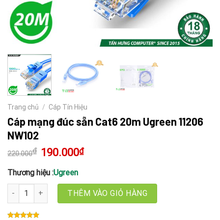
Trang chủ
/
Cáp Tín Hiệu
Cáp mạng đúc sẵn Cat6 20m Ugreen 11206
NW102
₫
Giá
190.000
₫
Giá
220.000
gốc
hiện
là:
tại
220.000₫.
là:
Thương hiệu :
Ugreen
190.000₫.
Cáp mạng đúc sẵn Cat6 20m Ugreen 11206 NW102 số lượng
THÊM VÀO GIỎ HÀNG