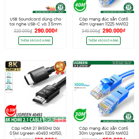
USB Soundcard dùng cho
Cáp mạng đúc sẵn Cat6
tai nghe USB-C và 3.5mm
40m Ugreen 11225 NW102
Giá
Giá
Giá
Giá
290.000
₫
290.000
₫
Ugreen 80897
320.000
₫
340.000
₫
gốc
hiện
gốc
hiện
là:
tại
là:
tại
THÊM VÀO GIỎ HÀNG
THÊM VÀO GIỎ HÀNG
320.000₫.
là:
340.000₫.
là:
290.000₫.
290.0
Cáp HDMI 2.1 8K60Hz Dài
Cáp mạng đúc sẵn Cat6
0.5M Ugreen 40493 HD150,
30m Ugreen 11209 NW102
hỗ trợ eARC HDR 48Gbps