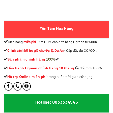
Yên Tâm Mua Hàng
Giao hàng
miễn phí
6Km HCM cho đơn hàng Ugreen từ 500K.
Chính sách hỗ trợ giá cho Đại lý, Dự Án
-
Cấp đầy đủ CO/CQ...
Sản phẩm chính hãng
100%
Bào hành Ugreen chính hãng 18 tháng
lỗi đổi mới 100%
Hỗ trợ Online miễn phí
t
rong suốt thời gian sử dụng
Hotline: 0833334545