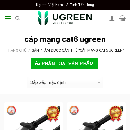
Skip
Ugreen Việt Nam - Vi Tính Tấn Hưng
to
content
cáp mạng cat6 ugreen
TRANG CHỦ
/
SẢN PHẨM ĐƯỢC GẮN THẺ “CÁP MẠNG CAT6 UGREEN”
PHÂN LOẠI SẢN PHẨM