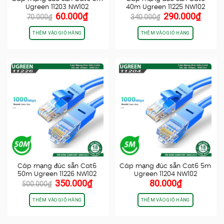
Ugreen 11203 NW102
40m Ugreen 11225 NW102
Giá
Giá
Giá
Giá
60.000
₫
290.000
₫
70.000
₫
340.000
₫
gốc
hiện
gốc
hiện
là:
tại
là:
tại
THÊM VÀO GIỎ HÀNG
THÊM VÀO GIỎ HÀNG
70.000₫.
là:
340.000₫.
là:
60.000₫.
290.0
Cáp mạng đúc sẵn Cat6
Cáp mạng đúc sẵn Cat6 5m
50m Ugreen 11226 NW102
Ugreen 11204 NW102
Giá
Giá
350.000
₫
80.000
₫
500.000
₫
gốc
hiện
là:
tại
THÊM VÀO GIỎ HÀNG
THÊM VÀO GIỎ HÀNG
500.000₫.
là:
350.000₫.