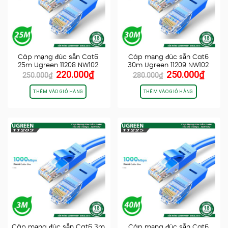
Cáp mạng đúc sẵn Cat6
Cáp mạng đúc sẵn Cat6
25m Ugreen 11208 NW102
30m Ugreen 11209 NW102
Giá
Giá
Giá
Giá
220.000
₫
250.000
₫
250.000
₫
280.000
₫
gốc
hiện
gốc
hiện
là:
tại
là:
tại
THÊM VÀO GIỎ HÀNG
THÊM VÀO GIỎ HÀNG
250.000₫.
là:
280.000₫.
là:
220.000₫.
250.0
Cáp mạng đúc sẵn Cat6 3m
Cáp mạng đúc sẵn Cat6