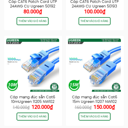
Cáp CAT6 Patch Cord UTP
Cáp CAT6 Patch Cord UTP
24AWG CU Ugreen 50192
24AWG CU Ugreen 50193
80.000
₫
100.000
₫
Dài…
Dài…
THÊM VÀO GIỎ HÀNG
THÊM VÀO GIỎ HÀNG
Cáp mạng đúc sẵn Cat6
Cáp mạng đúc sẵn Cat6
10mUgreen 11205 NW102
15m Ugreen 11207 NW102
Giá
Giá
Giá
Giá
120.000
₫
150.000
₫
140.000
₫
160.000
₫
gốc
hiện
gốc
hiện
là:
tại
là:
tại
THÊM VÀO GIỎ HÀNG
THÊM VÀO GIỎ HÀNG
140.000₫.
là:
160.000₫.
là:
120.000₫.
150.0