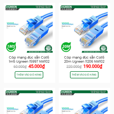
Cáp mạng đúc sẵn Cat6
Cáp mạng đúc sẵn Cat6
1m5 Ugreen 15997 NW102
20m Ugreen 11206 NW102
Giá
Giá
Giá
Giá
45.000
₫
190.000
₫
60.000
₫
220.000
₫
gốc
hiện
gốc
hiện
là:
tại
là:
tại
THÊM VÀO GIỎ HÀNG
THÊM VÀO GIỎ HÀNG
60.000₫.
là:
220.000₫.
là:
45.000₫.
190.0