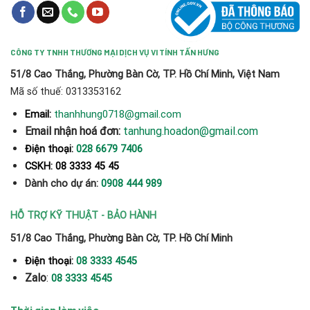
CÔNG TY TNHH THƯƠNG MẠI DỊCH VỤ VI TÍNH TẤN HƯNG
51/8 Cao Thắng, Phường Bàn Cờ, TP. Hồ Chí Minh, Việt Nam
Mã số thuế: 0313353162
thanhhung0718@gmail.com
Email:
Email nhận hoá đơn:
tanhung.hoadon@gmail.com
Điện thoại:
028 6679 7406
CSKH: 08 3333 45 45
Dành cho dự án:
0908 444 989
HỖ TRỢ KỸ THUẬT - BẢO HÀNH
51/8 Cao Thắng, Phường Bàn Cờ, TP. Hồ Chí Minh
Điện thoại:
08 3333 4545
Zalo
:
08 3333 4545
Thời gian làm việc