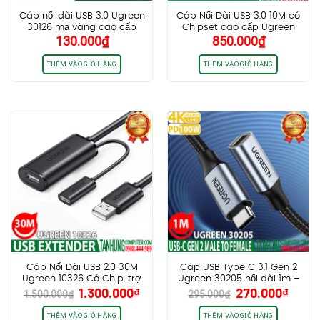
Cáp nối dài USB 3.0 Ugreen
Cáp Nối Dài USB 3.0 10M có
30126 mạ vàng cao cấp
Chipset cao cấp Ugreen
130.000
₫
850.000
₫
dài 1m5
20827
THÊM VÀO GIỎ HÀNG
THÊM VÀO GIỎ HÀNG
Cáp Nối Dài USB 2.0 30M
Cáp USB Type C 3.1 Gen 2
Ugreen 10326 Có Chip, trợ
Ugreen 30205 nối dài 1m –
Giá
Giá
Giá
Giá
1.300.000
₫
270.000
₫
nguồn USB-C chính hãng
Video 4K@60Hz, PD100W,
1.500.000
₫
295.000
₫
gốc
hiện
gốc
hiện
(New)
Truyền data 10Gbps
là:
tại
là:
tại
THÊM VÀO GIỎ HÀNG
THÊM VÀO GIỎ HÀNG