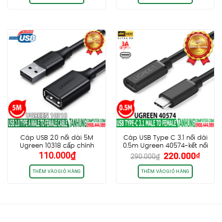
1.500.000₫.
là:
295.000₫.
là:
1.300.000₫.
270.0
Cáp USB 2.0 nối dài 5M
Cáp USB Type C 3.1 nối dài
Ugreen 10318 cấp chính
0.5m Ugreen 40574-kết nối
Giá
Giá
110.000
₫
220.000
₫
hãng
sạc,truyền dữ liệu,Video 4K
290.000
₫
gốc
hiện
là:
tại
THÊM VÀO GIỎ HÀNG
THÊM VÀO GIỎ HÀNG
290.000₫.
là:
220.0