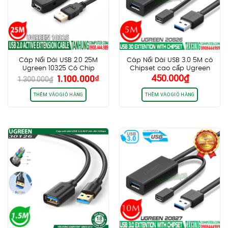
Cáp Nối Dài USB 2.0 25M
Cáp Nối Dài USB 3.0 5M có
Ugreen 10325 Có Chip
Chipset cao cấp Ugreen
Giá
Giá
1.100.000
₫
450.000
₫
Khuếch Đại Cao Cấp
20826
1.300.000
₫
gốc
hiện
là:
tại
THÊM VÀO GIỎ HÀNG
THÊM VÀO GIỎ HÀNG
1.300.000₫.
là:
1.100.000₫.