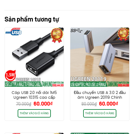
Sản phẩm tương tự
Cáp USB 2.0 nối dài 1M5
Đầu chuyển USB A 3.0 2 đầu
Ugreen 10315 cao cấp
âm Ugreen 20119 Chính
Giá
Giá
Giá
Giá
60.000
₫
60.000
₫
chính hãng
hãng cao cấp
70.000
₫
80.000
₫
gốc
hiện
gốc
hiện
là:
tại
là:
tại
THÊM VÀO GIỎ HÀNG
THÊM VÀO GIỎ HÀNG
70.000₫.
là:
80.000₫.
là:
60.000₫.
60.000