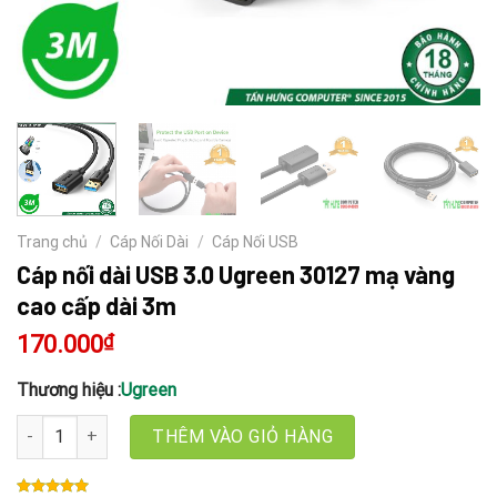
Trang chủ
/
Cáp Nối Dài
/
Cáp Nối USB
Cáp nối dài USB 3.0 Ugreen 30127 mạ vàng
cao cấp dài 3m
170.000
₫
Thương hiệu :
Ugreen
Cáp nối dài USB 3.0 Ugreen 30127 mạ vàng cao cấp dài 3m số lượ
THÊM VÀO GIỎ HÀNG