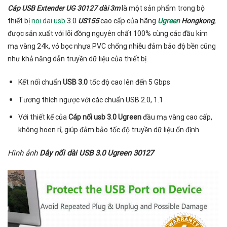
Cáp USB Extender UG 30127 dài 3m
là một sản phẩm trong bộ
thiết bị
noi dai usb
3.0
US155
cao cấp của hãng
Ugreen
Hongkong
,
được sản xuất với lõi đồng nguyên chất 100% cùng các đầu kim
mạ vàng 24k, vỏ bọc nhựa PVC chống nhiễu đảm bảo độ bền cũng
như khả năng dẫn truyền dữ liệu của thiết bị.
Kết nối chuẩn
USB 3.0
tốc độ cao lên đến 5 Gbps
Tương thích ngược với các chuẩn USB 2.0, 1.1
Với thiết kế của
Cáp nối usb
3.0 Ugreen
đầu mạ vàng cao cấp,
không hoen rỉ, giúp đảm bảo tốc độ truyền dữ liệu ổn định.
Hình ảnh
Dây nối dài USB 3.0 Ugreen 30127