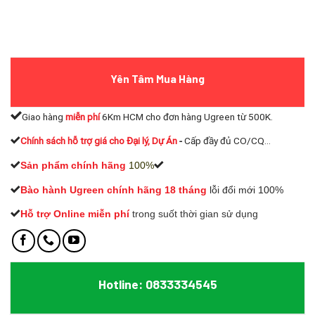
Yên Tâm Mua Hàng
Giao hàng
miễn phí
6Km HCM cho đơn hàng Ugreen từ 500K.
Chính sách hỗ trợ giá cho Đại lý, Dự Án
-
Cấp đầy đủ CO/CQ...
Sản phẩm chính hãng
100%
Bào hành Ugreen chính hãng 18 tháng
lỗi đổi mới 100%
Hỗ trợ Online miễn phí
t
rong suốt thời gian sử dụng
Hotline: 0833334545