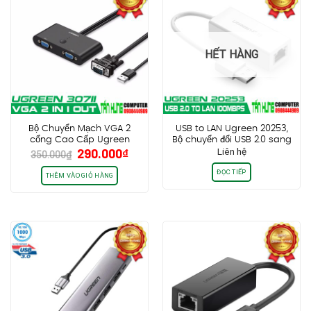
HẾT HÀNG
Bộ Chuyển Mạch VGA 2
USB to LAN Ugreen 20253,
cổng Cao Cấp Ugreen
Bộ chuyển đổi USB 2.0 sang
Giá
Giá
290.000
₫
Liên hệ
30711
Lan RJ45 Cao cấp
350.000
₫
gốc
hiện
ĐỌC TIẾP
là:
tại
THÊM VÀO GIỎ HÀNG
350.000₫.
là:
290.000₫.