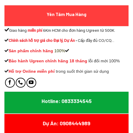
Yên Tâm Mua Hàng
Giao hàng
miễn phí
6Km HCM cho đơn hàng Ugreen từ 500K.
Chính sách hỗ trợ giá cho Đại lý, Dự Án
-
Cấp đầy đủ CO/CQ...
Sản phẩm chính hãng
100%
Bào hành Ugreen chính hãng 18 tháng
lỗi đổi mới 100%
Hỗ trợ Online miễn phí
t
rong suốt thời gian sử dụng
Hotline: 0833334545
Dự Án: 0908444989