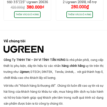
SSD 3.5″/2.5″ Ugreen 20636
2 Ugreen 20918, Hỗ trợ
Giá
Giá
380.000
₫
280.000
₫
hỗ trợ 12TB, kèm nguồn
VGA,SVGA FullHD
420.000
₫
gốc
hiện
12V/2A Chính hãng cao cấp
1060P@60Hz
là:
tại
THÊM VÀO GIỎ HÀNG
THÊM VÀO GIỎ HÀNG
420.000₫.
là:
380.000₫.
Về chúng tôi
Công Ty TNHH TM – DV VI TÍNH TẤN HƯNG
là nhà phân phối, cung cấp
thiết bị phụ kiện, dây tín hiệu từ các nhãn
hàng chính hãng
uy tín trên thị
trường như
Ugreen
, DTECH, DINTEK, Tenda, Unitek,… với giá thành hợp lí,
chiết khấu cao cho khách lấy số lượng.
Với tiêu chí “Khách hàng là thượng đế”. Chúng tôi luôn đề cao uy tín và sự
hài lòng của khách hàng từ khâu tư vấn, mua hàng đến dịch vụ bảo hành
và hỗ trợ bảo hành giúp quý khách yên tâm trong suốt quá trình sử dụng
sản phẩm được bán ra từ công ty chúng tôi.