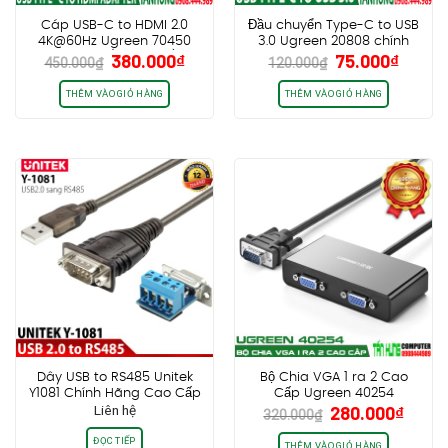
Cáp USB-C to HDMI 2.0
Đầu chuyển Type-C to USB
4K@60Hz Ugreen 70450
3.0 Ugreen 20808 chính
Giá
Giá
Giá
Giá
380.000
₫
75.000
₫
cao cấp (Vỏ Nhôm)
hãng cao cấp
450.000
₫
120.000
₫
gốc
hiện
gốc
hiện
là:
tại
là:
tại
THÊM VÀO GIỎ HÀNG
THÊM VÀO GIỎ HÀNG
450.000₫.
là:
120.000₫.
là:
380.000₫.
75.00
Dây USB to RS485 Unitek
Bộ Chia VGA 1 ra 2 Cao
Y1081 Chính Hãng Cao Cấp
Cấp Ugreen 40254
Giá
Giá
Liên hệ
280.000
₫
320.000
₫
gốc
hiện
ĐỌC TIẾP
là:
tại
THÊM VÀO GIỎ HÀNG