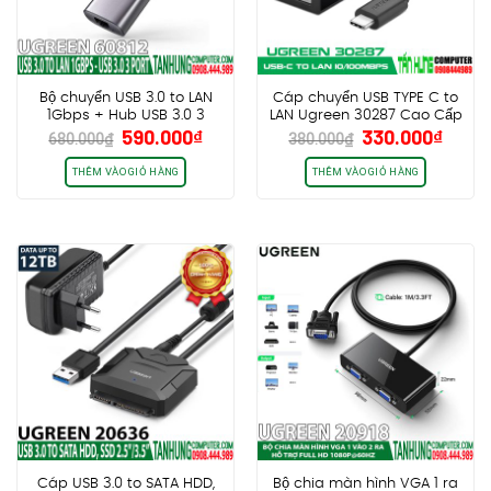
Bộ chuyển USB 3.0 to LAN
Cáp chuyển USB TYPE C to
1Gbps + Hub USB 3.0 3
LAN Ugreen 30287 Cao Cấp
Giá
Giá
Giá
Giá
590.000
₫
330.000
₫
Cổng Ugreen 60812 Cao
Chính Hãng
680.000
₫
380.000
₫
gốc
hiện
gốc
hiện
Cấp
là:
tại
là:
tại
THÊM VÀO GIỎ HÀNG
THÊM VÀO GIỎ HÀNG
680.000₫.
là:
380.000₫.
là:
590.000₫.
330.0
Cáp USB 3.0 to SATA HDD,
Bộ chia màn hình VGA 1 ra