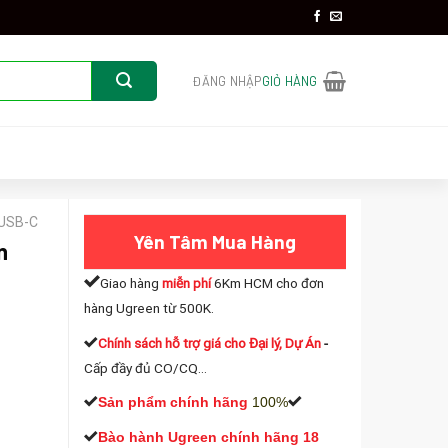
ĐĂNG NHẬP
GIỎ HÀNG
 USB-C
Yên Tâm Mua Hàng
n
Giao hàng
miễn phí
6Km HCM cho đơn
hàng Ugreen từ 500K.
Chính sách hỗ trợ giá cho Đại lý, Dự Án
-
Cấp đầy đủ CO/CQ...
 hãng cao cấp số lượng
Sản phẩm chính hãng
100%
Bào hành Ugreen chính hãng 18