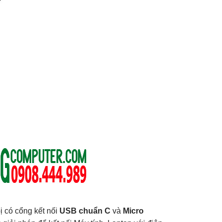
bị có cổng kết nối
USB chuẩn C
và
Micro