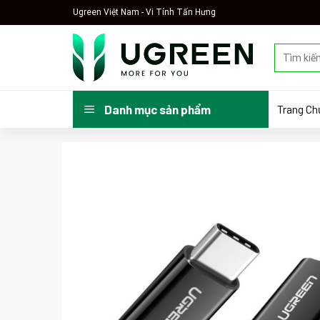
Skip
Ugreen Việt Nam - Vi Tính Tấn Hưng
to
content
Tìm
kiếm:
Trang Ch
Danh mục sản phẩm