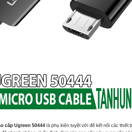
ao cấp Ugreen 50444
là phụ kiện tuyệt vời để kết nối các thiết 