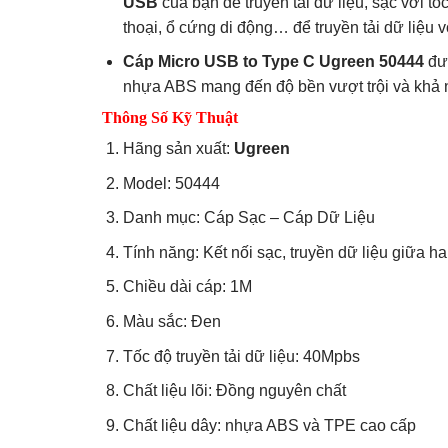
USB
của bạn để truyền tải dữ liệu, sạc với t
thoại, ổ cứng di động… để truyền tải dữ liệu 
Cáp Micro USB to Type C Ugreen 50444
đượ
nhựa ABS mang đến độ bền vượt trội và khả nă
Thông Số Kỹ Thuật
Hãng sản xuất:
Ugreen
Model: 50444
Danh mục: Cáp Sạc – Cáp Dữ Liệu
Tính năng: Kết nối sạc, truyền dữ liệu giữa
Chiều dài cáp: 1M
Màu sắc: Đen
Tốc độ truyền tải dữ liệu: 40Mpbs
Chất liệu lõi: Đồng nguyên chất
Chất liệu dây: nhựa ABS và TPE cao cấp