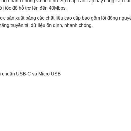
ốc độ nhanh chóng và ổn định. Sợi cáp cao cấp này cung cấp các 
với tốc độ hỗ trợ lên đến 40Mbps.
c sản xuất bằng các chất liệu cao cấp bao gồm lõi đồng nguyê
ng truyền tải dữ liệu ổn định, nhanh chóng.
 hai chuẩn USB-C và Micro USB