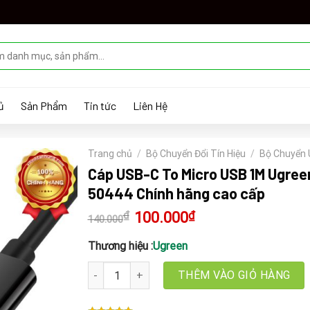
ủ
Sản Phẩm
Tin tức
Liên Hệ
Trang chủ
/
Bộ Chuyển Đổi Tín Hiệu
/
Bộ Chuyển
Cáp USB-C To Micro USB 1M Ugree
50444 Chính hãng cao cấp
₫
Giá
100.000
₫
Giá
140.000
gốc
hiện
là:
tại
140.000₫.
là:
Thương hiệu :
Ugreen
100.000₫.
Cáp USB-C To Micro USB 1M Ugreen 50444 Chính
THÊM VÀO GIỎ HÀNG