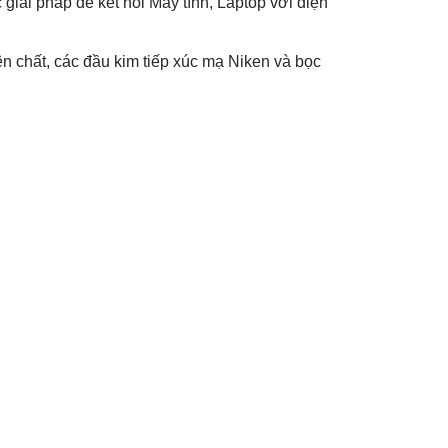
giải pháp để kết nối Máy tính, Laptop với điện
n chất, các đầu kim tiếp xúc mạ Niken và bọc