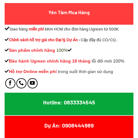
Yên Tâm Mua Hàng
Giao hàng
miễn phí
6Km HCM cho đơn hàng Ugreen từ 500K.
Chính sách hỗ trợ giá cho Đại lý, Dự Án
-
Cấp đầy đủ CO/CQ...
Sản phẩm chính hãng
100%
Bào hành Ugreen chính hãng 18 tháng
lỗi đổi mới 100%
Hỗ trợ Online miễn phí
t
rong suốt thời gian sử dụng
Hotline: 0833334545
Dự Án: 0908444989