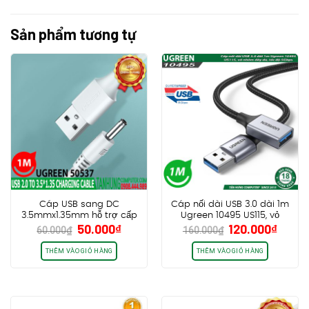
Sản phẩm tương tự
Cáp USB sang DC
Cáp nối dài USB 3.0 dài 1m
3.5mmx1.35mm hỗ trợ cấp
Ugreen 10495 US115, vỏ
Giá
Giá
Giá
Giá
50.000
₫
120.000
₫
nguồn 5V Ugreen 50537
nhôm dây dù, tốc độ
60.000
₫
160.000
₫
gốc
hiện
gốc
hiện
cao cấp
5Gbps
là:
tại
là:
tại
THÊM VÀO GIỎ HÀNG
THÊM VÀO GIỎ HÀNG
60.000₫.
là:
160.000₫.
là:
50.000₫.
120.0