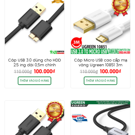
Cáp USB 3.0 dùng cho HDD
Cáp Micro USB cao cấp mạ
2.5 ing dài 0,5m chính
vàng Ugreen 10851 3m
Giá
Giá
Giá
Giá
100.000
₫
100.000
₫
hãng Ugreen 10840
màu trắng
110.000
₫
110.000
₫
gốc
hiện
gốc
hiện
là:
tại
là:
tại
THÊM VÀO GIỎ HÀNG
THÊM VÀO GIỎ HÀNG
110.000₫.
là:
110.000₫.
là:
100.000₫.
100.0