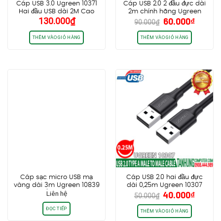
Cáp USB 3.0 Ugreen 10371
Cáp USB 2.0 2 đầu đực dài
Hai đầu USB dài 2M Cao
2m chính hãng Ugreen
Giá
Giá
130.000
₫
60.000
₫
cấp chính hãng
10311
90.000
₫
gốc
hiện
là:
tại
THÊM VÀO GIỎ HÀNG
THÊM VÀO GIỎ HÀNG
90.000₫.
là:
60.000
Cáp sạc micro USB mạ
Cáp USB 2.0 hai đầu đực
vàng dài 3m Ugreen 10839
dài 0,25m Ugreen 10307
Giá
Giá
Liên hệ
40.000
₫
/ 60827
Chính hãng cao cấp
50.000
₫
gốc
hiện
ĐỌC TIẾP
là:
tại
THÊM VÀO GIỎ HÀNG
50.000₫.
là: