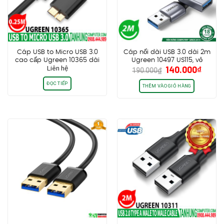
Cáp USB to Micro USB 3.0
Cáp nối dài USB 3.0 dài 2m
cao cấp Ugreen 10365 dài
Ugreen 10497 US115, vỏ
Giá
Giá
Liên hệ
140.000
₫
0.25m
nhôm dây dù, tốc độ
190.000
₫
gốc
hiện
5Gbps
ĐỌC TIẾP
là:
tại
THÊM VÀO GIỎ HÀNG
190.000₫.
là:
140.0