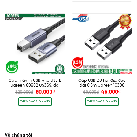
40.000
Cáp máy in USB A to USB B
Cáp USB 2.0 hai đầu đực
Ugreen 80802 US369, dài
dài 0,5m Ugreen 10308
Giá
Giá
Giá
Giá
90.000
₫
45.000
₫
1m5, dây dù bọc nhôm cao
120.000
₫
60.000
₫
gốc
hiện
gốc
hiện
cấp
là:
tại
là:
tại
THÊM VÀO GIỎ HÀNG
THÊM VÀO GIỎ HÀNG
120.000₫.
là:
60.000₫.
là:
90.000₫.
45.000
Về chúng tôi