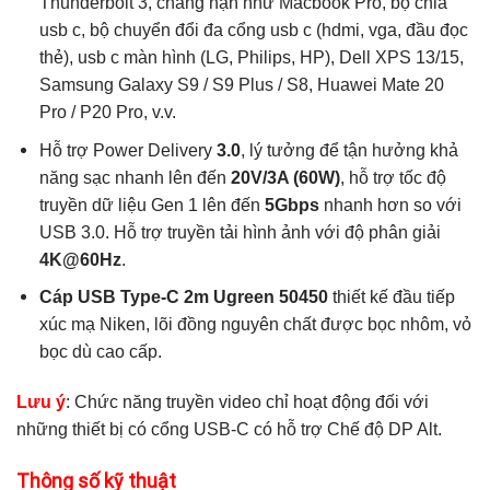
Thunderbolt 3, chẳng hạn như Macbook Pro, bộ chia
usb c, bộ chuyển đổi đa cổng usb c (hdmi, vga, đầu đọc
thẻ), usb c màn hình (LG, Philips, HP), Dell XPS 13/15,
Samsung Galaxy S9 / S9 Plus / S8, Huawei Mate 20
Pro / P20 Pro, v.v.
Hỗ trợ Power Delivery
3.0
, lý tưởng để tận hưởng khả
năng sạc nhanh lên đến
20V/3A (60W)
, hỗ trợ tốc độ
truyền dữ liệu Gen 1 lên đến
5Gbps
nhanh hơn so với
USB 3.0. Hỗ trợ truyền tải hình ảnh với độ phân giải
4K@60Hz
.
Cáp USB Type-C 2m Ugreen 50450
thiết kế đầu tiếp
xúc mạ Niken, lõi đồng nguyên chất được bọc nhôm, vỏ
bọc dù cao cấp.
Lưu ý
:
Chức năng truyền video chỉ hoạt động đối với
những thiết bị có cổng USB-C có hỗ trợ Chế độ DP Alt.
Thông số kỹ thuật