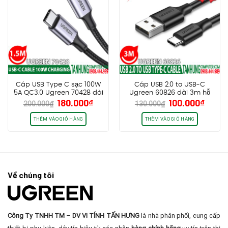
Cáp USB Type C sạc 100W
Cáp USB 2.0 to USB-C
5A QC3.0 Ugreen 70428 dài
Ugreen 60826 dài 3m hỗ
Giá
Giá
Giá
Giá
180.000
₫
100.000
₫
1.5m chính hãng cao cấp
trợ sạc 3A
200.000
₫
130.000
₫
gốc
hiện
gốc
hiện
là:
tại
là:
tại
THÊM VÀO GIỎ HÀNG
THÊM VÀO GIỎ HÀNG
200.000₫.
là:
130.000₫.
là:
180.000₫.
100.0
Về chúng tôi
Công Ty TNHH TM – DV VI TÍNH TẤN HƯNG
là nhà phân phối, cung cấp