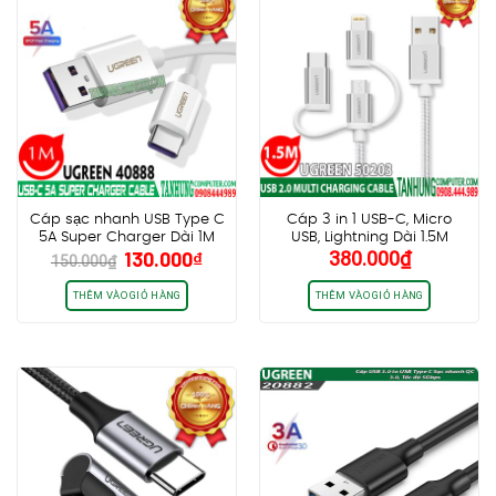
Cáp sạc nhanh USB Type C
Cáp 3 in 1 USB-C, Micro
5A Super Charger Dài 1M
USB, Lightning Dài 1.5M
Giá
Giá
130.000
₫
380.000
₫
Ugreen 40888 Chính Hãng
Ugreen 50203 Chính Hãng
150.000
₫
gốc
hiện
Cao Cấp
là:
tại
THÊM VÀO GIỎ HÀNG
THÊM VÀO GIỎ HÀNG
150.000₫.
là:
130.000₫.