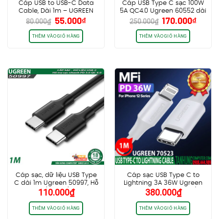
Cáp USB to USB-C Data
Cáp USB Type C sạc 100W
Cable, Dài 1m – UGREEN
5A QC4.0 Ugreen 60552 dài
Giá
Giá
Giá
Giá
55.000
₫
170.000
₫
60116
2m chính hãng cao cấp
80.000
₫
250.000
₫
gốc
hiện
gốc
hiện
là:
tại
là:
tại
THÊM VÀO GIỎ HÀNG
THÊM VÀO GIỎ HÀNG
80.000₫.
là:
250.000₫.
là:
55.000₫.
170.0
Cáp sạc, dữ liệu USB Type
Cáp sạc USB Type C to
C dài 1m Ugreen 50997, Hỗ
Lightning 3A 36W Ugreen
110.000
₫
380.000
₫
trợ PD3.0/QC4.0/FCP 60W
70523 Dài 1m cao cấp (Vỏ
Nhôm)
THÊM VÀO GIỎ HÀNG
THÊM VÀO GIỎ HÀNG