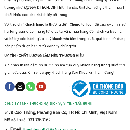
thiết bị phụ kiện, dây tín hiệu từ các nhãn
hàng chính hãng
uy tín trên thị
trường như
Ugreen
, DTECH, DINTEK, Tenda, Unitek,… với giá thành hợp lí,
chiết khấu cao cho khách lấy số lượng.
Với tiêu chí “Khách hàng là thượng đế”. Chúng tôi luôn đề cao uy tín và sự
hài lòng của khách hàng từ khâu tư vấn, mua hàng đến dịch vụ bảo hành
và hỗ trợ bảo hành giúp quý khách yên tâm trong suốt quá trình sử dụng
sản phẩm được bán ra từ công ty chúng tôi.
UY TÍN - CHẤT LƯỢNG LÀM NÊN THƯƠNG HIỆU
Xin chân thành cảm ơn sự tín nhiệm của quý khách hàng trong suốt thời
gian vừa qua. Kính chúc quý khách hàng Sức Khỏe và Thành Công!
CÔNG TY TNHH THƯƠNG MẠI DỊCH VỤ VI TÍNH TẤN HƯNG
51/8 Cao Thắng, Phường Bàn Cờ, TP. Hồ Chí Minh, Việt Nam
Mã số thuế: 0313353162
thanhhung0718@gmail.com
Email: