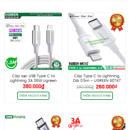
Cáp sạc USB Type C to
Cáp Type C to Lightning,
Lightning 3A 36W Ugreen
Dài 0.5m – UGREEN 60747
Giá
Giá
380.000
₫
260.000
₫
70524 Dài 1.5m cao cấp (Vỏ
290.000
₫
gốc
hiện
Nhôm)
là:
tại
THÊM VÀO GIỎ HÀNG
THÊM VÀO GIỎ HÀNG
290.000₫.
là:
260.0