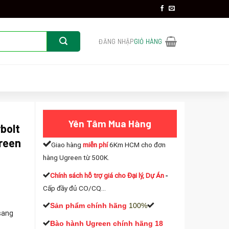
ĐĂNG NHẬP
GIỎ HÀNG
Yên Tâm Mua Hàng
bolt
green
Giao hàng
miễn phí
6Km HCM cho đơn
hàng Ugreen từ 500K.
Chính sách hỗ trợ giá cho Đại lý, Dự Án
-
Cấp đầy đủ CO/CQ...
Sản phẩm chính hãng
100%
sang
Bào hành Ugreen chính hãng 18