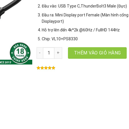
Đầu vào: USB Type C,ThunderBolt3 Male (Đực)
Đầu ra: Mini Display port Female (Màn hình cổng
Displayport)
Hỗ trợ lên đến 4k*2k @60Hz / FullHD 144Hz
Chip: VL10+PS8330
Cáp chuyển USB Type-C, Thunderbolt 3 to Mini 
THÊM VÀO GIỎ HÀNG