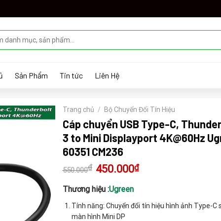
ủ
Sản Phẩm
Tin tức
Liên Hệ
Trang chủ
/
Bộ Chuyển Đổi Tín Hiệu
Cáp chuyển USB Type-C, Thunder
3 to Mini Displayport 4K@60Hz U
60351 CM236
₫
Giá
450.000
₫
Giá
550.000
gốc
hiện
là:
tại
550.000₫.
là:
Thương hiệu :
Ugreen
450.000₫.
Tính năng: Chuyển đổi tín hiệu hình ảnh Type-C 
màn hình Mini DP