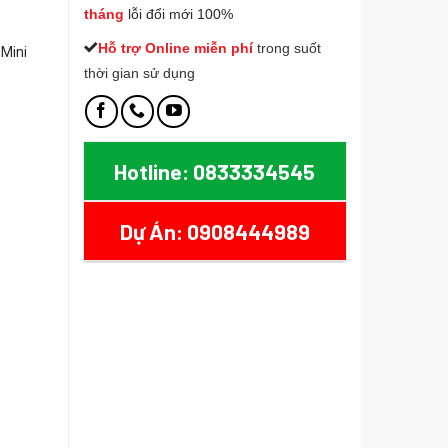
tháng
lỗi đổi mới 100%
Hỗ trợ Online miễn phí
t
rong suốt
 Mini
thời gian sử dụng
Hotline: 0833334545
Displayport 4K@60Hz Ugreen 60351 CM236 số lượng
Dự Án: 0908444989