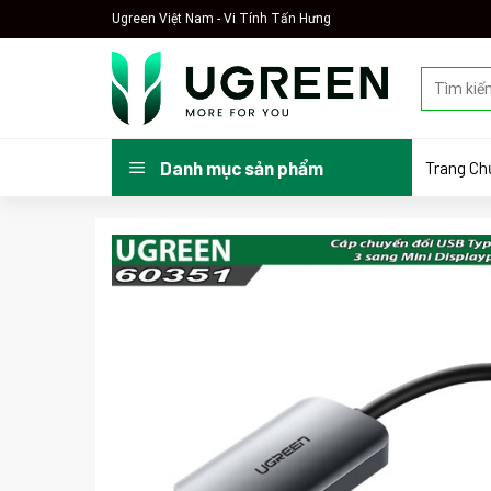
Skip
Ugreen Việt Nam - Vi Tính Tấn Hưng
to
content
Tìm
kiếm:
Trang Ch
Danh mục sản phẩm