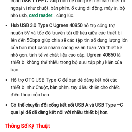
cổng
USB TYPE C
. Giúp bạn dễ dàng kết nối các thiết bị
ngoại vi như chuột, bàn phím, ổ cứng di động, máy in, bộ
nhớ usb,
card reader
… cùng lúc.
Hub USB 3.0 Type C Ugreen 40850
hỗ trợ cổng trợ
nguồn 5V và tốc độ truyền tải dữ liệu giữa các thiết bị
lên đến 5Gbps giúp chia sẽ các tập tin số dung lượng lớn
của bạn một cách nhanh chóng và an toàn. Với thiết kế
nhỏ gọn, tinh tế và chất liệu cao cấp,
Ugreen 40850
là
thiết bị không thể thiếu trong bộ sưu tập phụ kiện của
bạn.
Hỗ trợ OTG USB Type-C để bạn dễ dàng kết nối các
thiết bị như Chuột, bàn phím, tay điều khiển cho chiếc
điện thoại của bạn.
Có thể chuyển đổi cổng kết nối USB A và USB Type –C
qua lại để dẽ dàng kết nối với nhiều thiết bị hơn.
Thông Số Kỹ Thuật