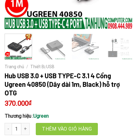
Trang chủ
/
Thiết Bị USB
Hub USB 3.0 + USB TYPE-C 3.1 4 Cổng
Ugreen 40850 (Dây dài 1m, Black) hỗ trợ
OTG
370.000
₫
Thương hiệu :
Ugreen
Hub USB 3.0 + USB TYPE-C 3.1 4 Cổng Ugreen 40850 (Dây dài 1m, 
THÊM VÀO GIỎ HÀNG