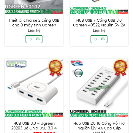
Thiết bị chia sẻ 2 cổng USB
HUB USB 7 Cổng USB 3.0
cho 8 máy tính Ugreen
Ugreen 40522, Nguồn 5V 2A
Liên hệ
Liên hệ
60102 cao cấp chính hãng
ĐỌC TIẾP
ĐỌC TIẾP
HUB USB 3.0 – Ugreen
Hub USB 2.0 16 Cổng Hỗ Trợ
20283 Bộ Chia USB 3.0 4
Nguồn 12V 4A Cao Cấp