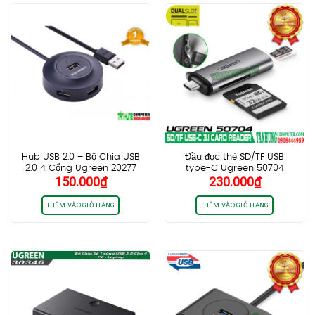
Hub USB 2.0 – Bộ Chia USB
Đầu đọc thẻ SD/TF USB
2.0 4 Cổng Ugreen 20277
type-C Ugreen 50704
150.000
₫
230.000
₫
Cao Cấp Chính Hãng (Màu
Đen)
THÊM VÀO GIỎ HÀNG
THÊM VÀO GIỎ HÀNG