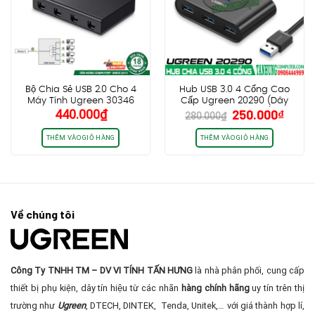
Bộ Chia Sẻ USB 2.0 Cho 4
Hub USB 3.0 4 Cổng Cao
Máy Tính Ugreen 30346
Cấp Ugreen 20290 (Dây
Giá
Giá
440.000
₫
250.000
₫
dài 50cm, Black)
280.000
₫
gốc
hiện
là:
tại
THÊM VÀO GIỎ HÀNG
THÊM VÀO GIỎ HÀNG
280.000₫.
là:
250.0
Về chúng tôi
Công Ty TNHH TM – DV VI TÍNH TẤN HƯNG
là nhà phân phối, cung cấp
thiết bị phụ kiện, dây tín hiệu từ các nhãn
hàng chính hãng
uy tín trên thị
trường như
Ugreen
, DTECH, DINTEK, Tenda, Unitek,… với giá thành hợp lí,