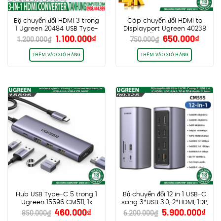
Bộ chuyển đổi HDMI 3 trong
Cáp chuyển đổi HDMI to
1 Ugreen 20484 USB Type-
Displayport Ugreen 40238
Giá
Giá
Giá
Giá
1.100.000
₫
650.000
₫
C, Mini DP, HDMI to HDMI
hỗ trợ 4K*2K
1.200.000
₫
750.000
₫
gốc
hiện
gốc
hiện
4K@60Hz
là:
tại
là:
tại
THÊM VÀO GIỎ HÀNG
THÊM VÀO GIỎ HÀNG
1.200.000₫.
là:
750.000₫.
là:
1.100.000₫.
650.0
Hub USB Type-C 5 trong 1
Bộ chuyển đổi 12 in 1 USB-C
Ugreen 15596 CM511, 1x
sang 3*USB 3.0, 2*HDMI, 1DP,
Giá
Giá
Giá
Giá
460.000
₫
5.900.000
₫
HDMI 4K@30Hz, 3x USB-A
RJ45, SD & TF & Audio
850.000
₫
6.200.000
₫
gốc
hiện
gốc
hiệ
3.0, USB-C PD 100W
3.5mm Ugreen 90325