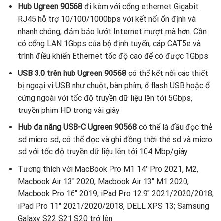
Hub Ugreen 90568
đi kèm với cổng ethernet Gigabit
RJ45 hỗ trợ 10/100/1000bps với kết nối ổn định và
nhanh chóng, đảm bảo lướt Internet mượt mà hơn. Cần
có cổng LAN 1Gbps của bộ định tuyến, cáp CAT5e và
trình điều khiển Ethernet tốc độ cao để có được 1Gbps
USB 3.0 trên hub Ugreen 90568
có thể kết nối các thiết
bị ngoại vi USB như chuột, bàn phím, ổ flash USB hoặc ổ
cứng ngoài với tốc độ truyền dữ liệu lên tới 5Gbps,
truyền phim HD trong vài giây
Hub đa năng USB-C Ugreen 90568
có thể là đầu đọc thẻ
sd micro sd, có thể đọc và ghi đồng thời thẻ sd và micro
sd với tốc độ truyền dữ liệu lên tới 104 Mbp/giây
Tương thích với MacBook Pro M1 14″ Pro 2021, M2,
Macbook Air 13″ 2020, Macbook Air 13″ M1 2020,
Macbook Pro 16″ 2019, iPad Pro 12.9″ 2021/2020/2018,
iPad Pro 11″ 2021/2020/2018, DELL XPS 13; Samsung
Galaxy S22 S21 S20 trở lên