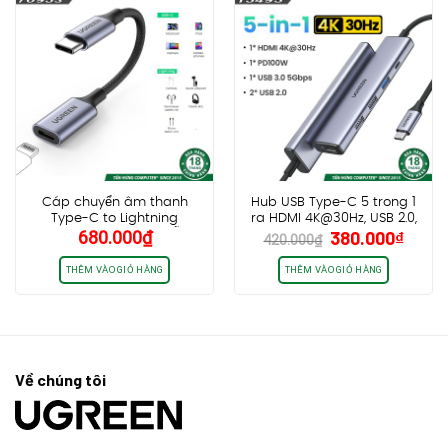
Cáp chuyển âm thanh
Hub USB Type-C 5 trong 1
Type-C to Lightning
ra HDMI 4K@30Hz, USB 2.0,
Giá
Giá
680.000
₫
380.000
₫
Ugreen 70953 US342, hỗ trợ
USB 3.0, Sạc PD 100W
420.000
₫
gốc
hiện
Full chức năng, chip MFi,
Ugreen 15495
dây bọc dù
là:
tại
THÊM VÀO GIỎ HÀNG
THÊM VÀO GIỎ HÀNG
420.000₫.
là:
380.0
Về chúng tôi