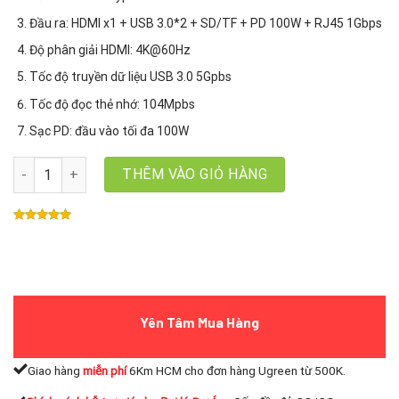
Đầu ra: HDMI x1 + USB 3.0*2 + SD/TF + PD 100W + RJ45 1Gbps
Độ phân giải HDMI: 4K@60Hz
Tốc độ truyền dữ liệu USB 3.0 5Gpbs
Tốc độ đọc thẻ nhớ: 104Mpbs
Sạc PD: đầu vào tối đa 100W
Hub USB Type C 7 in 1 Ugreen 90568 Hỗ Trợ HDMI 4k@30Hz+ USB 
THÊM VÀO GIỎ HÀNG
Yên Tâm Mua Hàng
Giao hàng
miễn phí
6Km HCM cho đơn hàng Ugreen từ 500K.