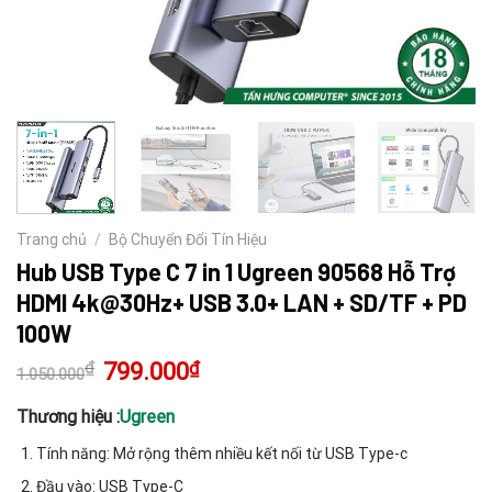
Trang chủ
/
Bộ Chuyển Đổi Tín Hiệu
Hub USB Type C 7 in 1 Ugreen 90568 Hỗ Trợ
HDMI 4k@30Hz+ USB 3.0+ LAN + SD/TF + PD
100W
₫
Giá
799.000
₫
Giá
1.050.000
gốc
hiện
là:
tại
1.050.000₫.
là:
Thương hiệu :
Ugreen
799.000₫.
Tính năng: Mở rộng thêm nhiều kết nối từ USB Type-c
Đầu vào: USB Type-C