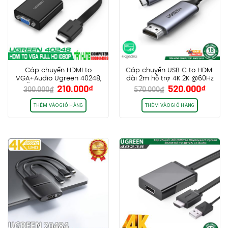
Cáp chuyển HDMI to
Cáp chuyển USB C to HDMI
VGA+Audio Ugreen 40248,
dài 2m hỗ trợ 4K 2K @60Hz
Giá
Giá
Giá
Giá
210.000
₫
520.000
₫
hỗ trợ Full HD, vỏ nhựa
Ugreen 50571
300.000
₫
570.000
₫
gốc
hiện
gốc
hiện
là:
tại
là:
tại
THÊM VÀO GIỎ HÀNG
THÊM VÀO GIỎ HÀNG
300.000₫.
là:
570.000₫.
là:
210.000₫.
520.0