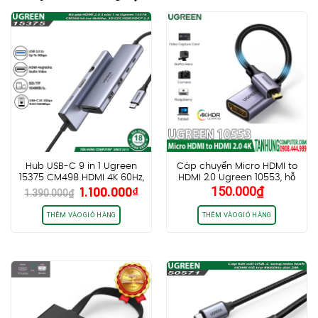
Hub USB-C 9 in 1 Ugreen
Cáp chuyển Micro HDMI to
15375 CM498 HDMI 4K 60Hz,
HDMI 2.0 Ugreen 10553, hỗ
Giá
Giá
1.100.000
₫
150.000
₫
RJ45 1Gbps, USB 3.0, SD TF
trợ 4K 3D 1080P
1.390.000
₫
gốc
hiện
with PD 100W
là:
tại
THÊM VÀO GIỎ HÀNG
THÊM VÀO GIỎ HÀNG
1.390.000₫.
là:
1.100.000₫.