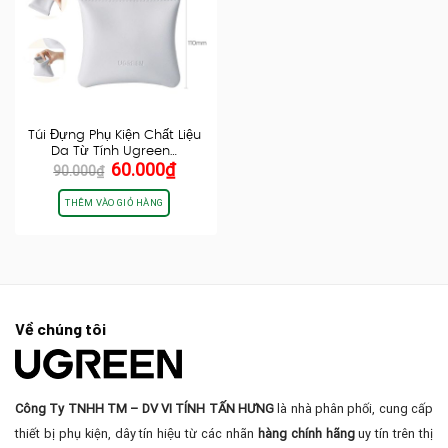
Túi Đựng Phụ Kiện Chất Liệu
Da Từ Tính Ugreen…
Giá
Giá
60.000
₫
90.000
₫
gốc
hiện
là:
tại
THÊM VÀO GIỎ HÀNG
90.000₫.
là:
60.000₫.
Về chúng tôi
Công Ty TNHH TM – DV VI TÍNH TẤN HƯNG
là nhà phân phối, cung cấp
thiết bị phụ kiện, dây tín hiệu từ các nhãn
hàng chính hãng
uy tín trên thị