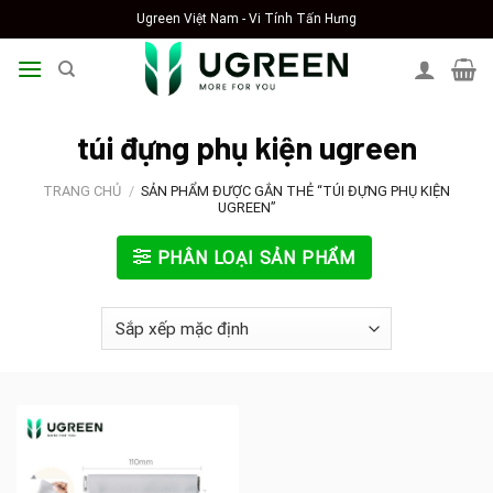
Skip
Ugreen Việt Nam - Vi Tính Tấn Hưng
to
content
túi đựng phụ kiện ugreen
TRANG CHỦ
/
SẢN PHẨM ĐƯỢC GẮN THẺ “TÚI ĐỰNG PHỤ KIỆN
UGREEN”
PHÂN LOẠI SẢN PHẨM